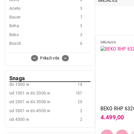
Mobilni telefoni i tableti
Ariete
3
Mali kućni aparati
Bauer
7
Beha
3
Mali kuhinjski aparati
Beko
3
Grejanje i hlađenje
GREJALICA
Bosch
6
Nega tela, lepota i zdravlje
Cecotec
6
Prikaži više
Sport i putovanje
Classic fire
2
Ecg
7
Sve za kuću i baštu
Snaga
Electrolux
11
do 1000 w
18
Vesa
Floria
12
od 1001 w do 2000 w
107
Fox
1
od 2001 w do 3000 w
20
Home
26
BEKO RHP 632
od 3001 w do 4500 w
2
Igotherm
1
4.499,00
od 4500 w
2
Intuis
3
Linea
7