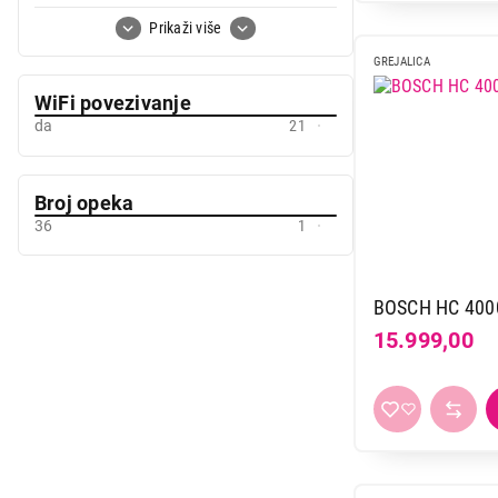
siva
19
Prikaži više
siva-crna
1
GREJALICA
tamnosiva-crna
1
WiFi povezivanje
zelena
2
da
21
Broj opeka
36
1
BOSCH HC 400
15.999,00