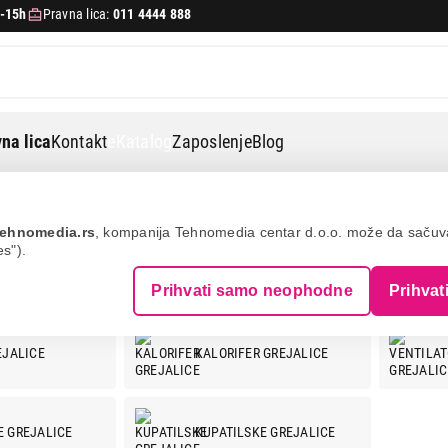
-15h
Pravna lica:
011 4444 888
na lica
Kontakt
eKatalog
Zaposlenje
Blog
ehnomedia.rs
, kompanija Tehnomedia centar d.o.o. može da saču
es").
 I RADIJATORI
Prihvati samo neophodne
Prihvat
EJALICE
KALORIFER GREJALICE
 GREJALICE
KUPATILSKE GREJALICE