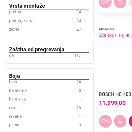
Vrsta montaže
Magnohrom
4
podna
94
Nexsas
3
podna, zidna
24
Philips
3
zidna
27
GREJALICA
Prosto
1
Rowenta
8
Stadler form
3
Zaštita od pregrevanja
da
117
Tesy
15
Utili
1
Vorner
3
Boja
bela
90
Vox
6
bela-crna
3
Xiaomi
1
BOSCH HC 400
bela-siva
1
Zilan
5
11.999,00
crna
29
crvena
1
plava
3