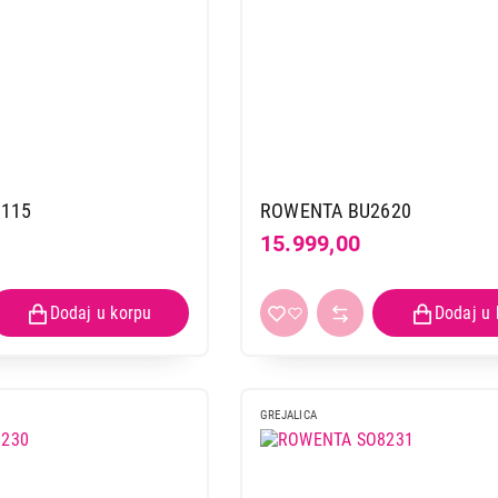
BEKO RHP 6320 B
Proizvod je dodat u korpu.
Ukupno u korpi:
0,00
Nastavi kupovinu
Završi
5115
ROWENTA BU2620
15.999,00
GREJALICA