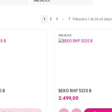
Prikazano 1 do 24 od ukupn
1
2
3
...
7
GREJALICA
0 B
BEKO RHP 5320 B
2.499,00