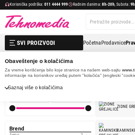
Korisnička podrška:
011 4444 999
Radnim danima:
8h-20h
, Subota:
9h
SVI PROIZVODI
Početna
Prodavnice
Prav
Obaveštenje o kolačićima
Grejanje i hlađenje
Grejalice
Za vreme korišćenja bilo koje stranice na našem web-sajtu
www.t
informacije na korisnikov uređaj putem "kolačića" (engleski "cooki
GREJALICE
Cena
Saznaj više o kolačićima
Cena od
Cena do
Bela tehnika
ZIDNE GR
TV, audio, video i foto
IT & Gaming
Brend
KAMINSKE
Aeno
2