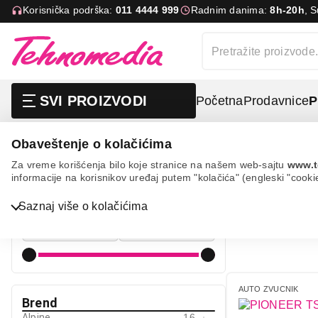
Korisnička podrška:
011 4444 999
Radnim danima:
8h-20h
, 
SVI PROIZVODI
Početna
Prodavnice
P
Obaveštenje o kolačićima
Tv, audio, video i foto
Auto tehnika
Auto zvučnici
Za vreme korišćenja bilo koje stranice na našem web-sajtu
www.t
informacije na korisnikov uređaj putem "kolačića" (engleski "cooki
AUTO ZV
Cena
Saznaj više o kolačićima
Cena od
Cena do
Bela tehnika
TV, audio, video i foto
AUTO ZVUCNIK
IT & Gaming
Brend
Alpine
16