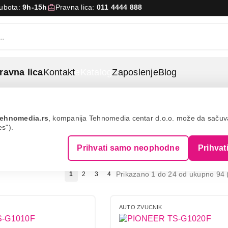
Subota:
9h-15h
Pravna lica:
011 4444 888
ravna lica
Kontakt
eKatalog
Zaposlenje
Blog
ehnomedia.rs
, kompanija Tehnomedia centar d.o.o. može da saču
es").
UČNICI
Prihvati samo neophodne
Prihvat
Prikazano 1 do 24 od ukupno 94 (
1
2
3
4
AUTO ZVUCNIK