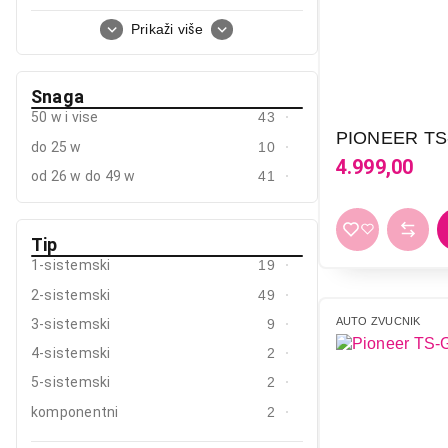
18 cm
1
Prikaži više
20 cm
4
23 cm
2
Snaga
25 cm
2
50 w i vise
43
30 cm
5
PIONEER TS
do 25 w
10
8,7 cm
1
4.999,00
od 26 w do 49 w
41
8,9 cm
1
elipsa
9
Tip
1-sistemski
19
2-sistemski
49
AUTO ZVUCNIK
3-sistemski
9
4-sistemski
2
5-sistemski
2
komponentni
2
subwoofer
9