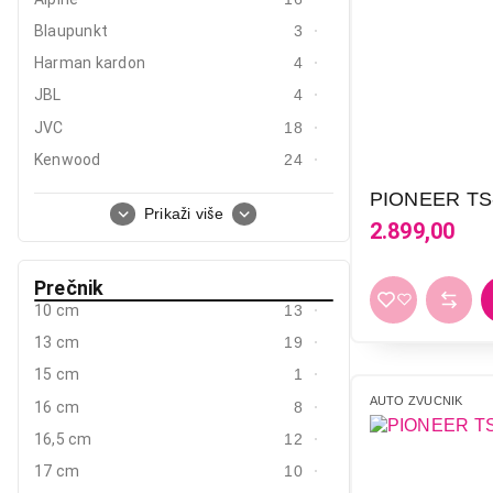
Mobilni telefoni i tableti
Blaupunkt
3
Mali kućni aparati
Harman kardon
4
Mali kuhinjski aparati
JBL
4
JVC
18
Grejanje i hlađenje
Kenwood
24
Nega tela, lepota i zdravlje
Pioneer
22
PIONEER TS
Prikaži više
Sport i putovanje
Sal
3
2.899,00
Sve za kuću i baštu
Prečnik
Vesa
10 cm
13
13 cm
19
15 cm
1
AUTO ZVUCNIK
16 cm
8
16,5 cm
12
17 cm
10