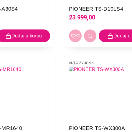
PIONEER TS-G1010F
-A30S4
PIONEER TS-D10LS4
Proizvod je dodat u korpu.
23.999,00
Ukupno u korpi:
0,00
Nastavi kupovinu
Završ
AUTO ZVUCNIK
-MR1640
PIONEER TS-WX300A