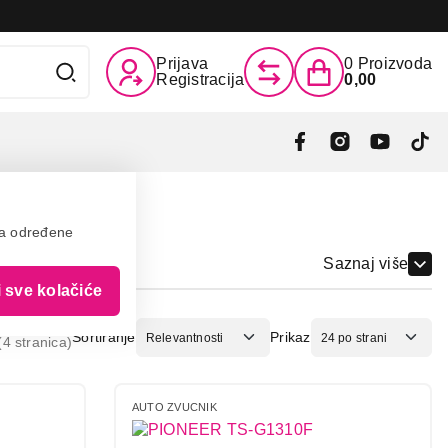
Prijava
0
Proizvoda
Registracija
0,00
va određene
Saznaj više
i sve kolačiće
Sortiranje
Prikaz
4 stranica)
AUTO ZVUCNIK