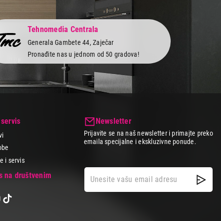
 cenama, odličnim uslovima kupovine i različitim načinima
Tehnomedia Centrala
paratima koji će ti pomoći da kontrolišeš svoje zdravlje i
Generala Gambete 44, Zaječar
Pronađite nas u jednom od 50 gradova!
 servis
Newsletter
Prijavite se na naš newsletter i primajte preko
vi
emaila specijalne i ekskluzivne ponude.
obe
 i servis
as na društvenim