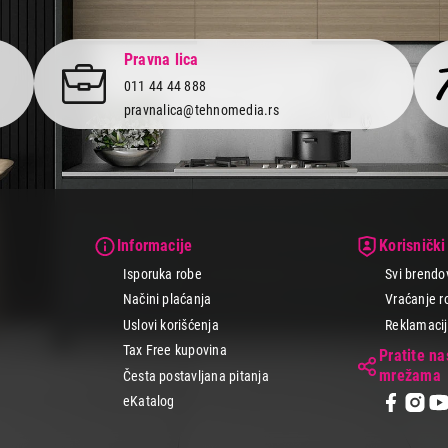
 veliki izbor dostupnih modela svih ovih uređaja, po pristupačnim
beri onaj koji se najbolje uklapa u tvoj budžet.
Pravna lica
ne shop ili najbližu prodavnicu i opremi se vrhunskim medicinskim a
011 44 44 888
porodice na najbolji mogući način.
pravnalica@tehnomedia.rs
Informacije
Korisnički
Isporuka robe
Svi brendo
Načini plaćanja
Vraćanje r
Uslovi korišćenja
Reklamacije
Tax Free kupovina
Pratite n
mrežama
Česta postavljana pitanja
eKatalog