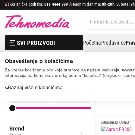
Korisnička podrška:
011 4444 999
Radnim danima:
8h-20h
, Subota:
9h
SVI PROIZVODI
Početna
Prodavnice
Prav
Obaveštenje o kolačićima
Nega tela, lepota i zdravlje
Medicinski aparati
Toplo
Za vreme korišćenja bilo koje stranice na našem web-sajtu
www.t
informacije na korisnikov uređaj putem "kolačića" (engleski "cooki
TOPLOMER
Cena
Bela tehnika
Saznaj više o kolačićima
Cena od
Cena do
TV, audio, video i foto
IT & Gaming
Mobilni telefoni i tableti
MEDICINSKI APARAT
Brend
Mali kućni aparati
Auron
1