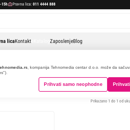
-15h
Pravna lica:
011 4444 888
na lica
Kontakt
eKatalog
Zaposlenje
Blog
mer
ehnomedia.rs
, kompanija Tehnomedia centar d.o.o. može da saču
es").
I
Prihvati samo neophodne
Prihvat
Prikazano 1 do 1 od uku