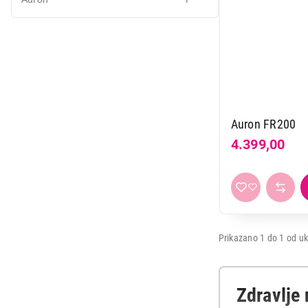
Mali kuhinjski aparati
Grejanje i hlađenje
Nega tela, lepota i zdravlje
Sport i putovanje
Sve za kuću i baštu
Auron FR200
4.399,00
Vesa
Prikazano 1 do 1 od uk
Zdravlje