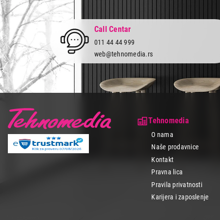
Tehnomedia nudi
plaćanja pa iza
Call Centar
Poseti naš onli
011 44 44 999
zdravlje svoje 
web@tehnomedia.rs
Tehnomedia
O nama
Naše prodavnice
Kontakt
Pravna lica
Pravila privatnosti
Karijera i zaposlenje