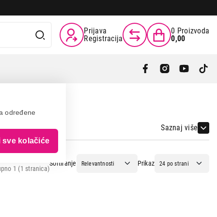
Prijava
0
Proizvoda
Registracija
0,00
va određene
Saznaj više
i sve kolačiće
Sortiranje
Prikaz
pno 1 (1 stranica)