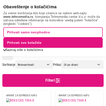
0
Obaveštenje o kolačićima
Za vreme korišćenja bilo koje stranice na našem web-sajtu
www.tehnomedia.rs
, kompanija Tehnomedia centar d.o.o. može da
sačuva određene informacije na korisnikov uređaj putem "kolačića"
Mali kuhinjski aparati
Aparati za espresso kafu
Potpuno
(engleski "cookies").
automatski aparati
Prihvati samo neophodne
POTPUNO AUTOMATSKI APARATI
Prihvati sve kolačiće
Saznaj više o kolačićima
1
2
Sortiranje
Prikaz
Cena
Cena od
Cena do
Filteri
APARAT ZA ESPRESSO KAFU
APARAT ZA ESPRESSO KAFU
Brend