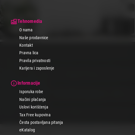
Mikseri
Ručni i stoni mikseri za mešanje, mućenje i penjenje sastojaka,
neophodni za pripremu testa, kreme, šlaga i palačinki. Sa
Tehnomedia
nastavcima za mešenje i mućenje, obezbeđuju savršenu teksturu
vaših kulinarskih kreacija.
O nama
Naše prodavnice
Seckalice
Kontakt
Kompaktne seckalice za brzo mlevenje i seckanje povrća,
Pravna lica
začinskog bilja, orašastih plodova i drugih namirnica, sa oštrim
Pravila privatnosti
noževima i sigurnosnim sistemima. Uštedite vreme u pripremi
obroka uz jednostavno i efikasno seckanje u nekoliko sekundi.
Karijera i zaposlenje
Kuvala za vodu
Informacije
Brza i bezbedna kuvala za vodu sa automatskim isključivanjem i
zaštitom od pregrevnja, za pripremu tople vode za čaj, kafu,
Isporuka robe
instant supe i druge napitke. Sa različitim kapacitetima i dizajnom,
Načini plaćanja
prilagođena svakom domaćinstvu.
Uslovi korišćenja
Tosteri
Tax Free kupovina
Česta postavljana pitanja
Klasični tosteri za savršeno tostiranje hleba, peciva i rolni, sa
podešavanjem nivoa zapečenosti i dodatnim funkcijama poput
eKatalog
odmrzavanja i zagrevanja. Za brz i ukusan doručak svakog jutra.