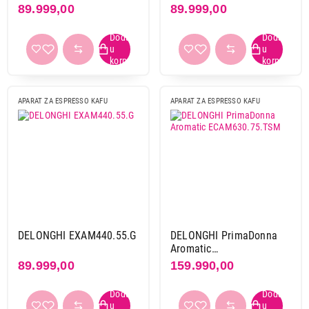
89.999,00
89.999,00
APARAT ZA ESPRESSO KAFU
APARAT ZA ESPRESSO KAFU
46.999,00
APARATI ZA ESPRESSO KAFU
BEKO CEG 7304 X
Proizvod je dodat u korpu.
Ukupno u korpi:
0,00
Nastavi kupovinu
DELONGHI EXAM440.55.G
DELONGHI PrimaDonna
Aromatic
ECAM630.75.TSM
89.999,00
159.990,00
Završi kupovinu