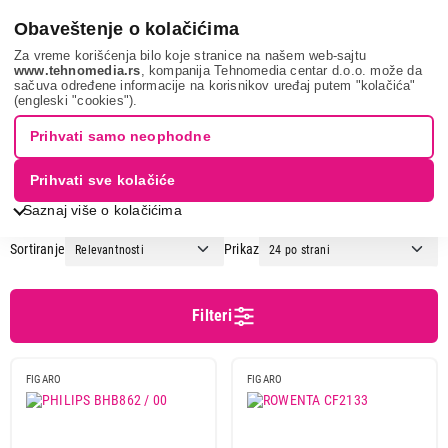
0
Obaveštenje o kolačićima
Za vreme korišćenja bilo koje stranice na našem web-sajtu
www.tehnomedia.rs
, kompanija Tehnomedia centar d.o.o. može da
sačuva određene informacije na korisnikov uređaj putem "kolačića"
Nega tela, lepota i zdravlje
Ženska nega
Uvijači za kosu
(engleski "cookies").
FIGARO ZA KOSU
Prihvati samo neophodne
Prihvati sve kolačiće
1
2
Saznaj više o kolačićima
Sortiranje
Prikaz
Cena
Cena od
Cena do
Filteri
FIGARO
FIGARO
Podgrupa
Nerotirajući uvijači