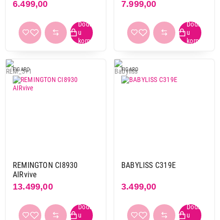
6.499,00
7.999,00
3.999,00
FIGARO
FIGARO
FIGARO
PHILIPS BHB862/00
Proizvod je dodat u korpu.
Ukupno u korpi:
0,00
Nastavi kupovinu
REMINGTON CI8930
BABYLISS C319E
AIRvive
13.499,00
3.499,00
Završi kupovinu