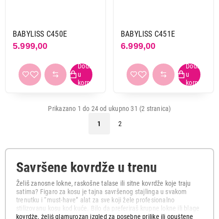
BABYLISS C450E
BABYLISS C451E
5.999,00
6.999,00
Prikazano 1 do 24 od ukupno 31 (2 stranica)
1
2
Savršene kovrdže u trenu
Želiš zanosne lokne, raskošne talase ili sitne kovrdže koje traju
satima? Figaro za kosu je tajna savršenog stajlinga u svakom
trenutku i “must-have” alat za sve koji žele profesionalno
stilizovanu kosu kod kuće. Bilo da preferiraš krupne lokne ili blage
kovrdže, želiš glamurozan izgled za posebne prilike ili opuštene