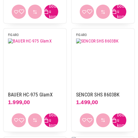
230 °c
2
Nivoi temperature stajlera/četke
1
1
FIGARO
FIGARO
2
1
3
2
6
3
10
1
Automatsko isključivanje
da
18
BAUER HC-975 GlamX
SENCOR SHS 8603BK
1.999,00
1.499,00
Tip grejne ploče
aluminijumska
2
keramička
22
titanijum
2