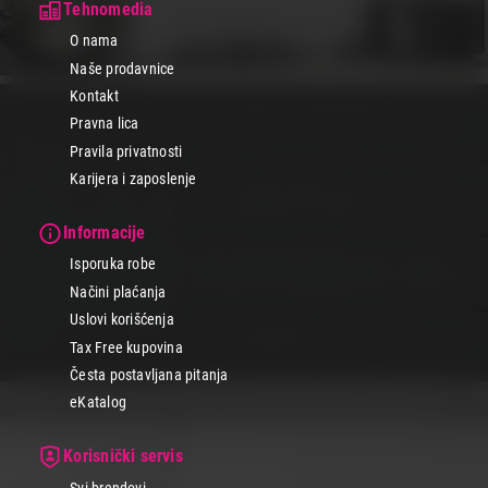
Tehnomedia
O nama
Naše prodavnice
Kontakt
Pravna lica
Pravila privatnosti
Karijera i zaposlenje
Informacije
Isporuka robe
Načini plaćanja
Uslovi korišćenja
Tax Free kupovina
Česta postavljana pitanja
eKatalog
Korisnički servis
Svi brendovi