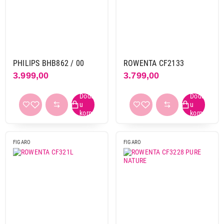
Rotirajući uvijači
Brend
Babyliss
9
Bauer
1
PHILIPS BHB862 / 00
ROWENTA CF2133
Cecotec
1
3.999,00
3.799,00
Diva signature
2
Ecg
1
Philips
1
Profi care
1
Remington
8
FIGARO
FIGARO
Rowenta
4
Sencor
2
Vox
1
Rotirajuća četka
da
3