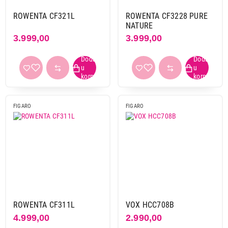
ROWENTA CF321L
ROWENTA CF3228 PURE
Snaga
NATURE
1000 w
1
3.999,00
3.999,00
25 w
1
35 w
1
38 w
2
41 w
1
45 w
3
FIGARO
FIGARO
47 w
2
53 w
1
Maksimalna temperatura
160 °c
1
180 °c
4
200 °c
8
ROWENTA CF311L
VOX HCC708B
210 °c
12
4.999,00
2.990,00
220 °c
1