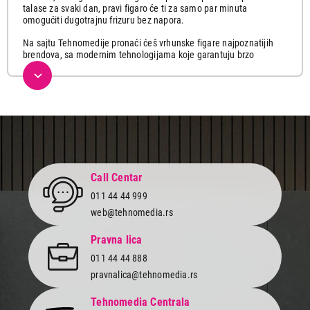
talase za svaki dan, pravi figaro će ti za samo par minuta
omogućiti dugotrajnu frizuru bez napora.
Na sajtu Tehnomedije pronaći ćeš vrhunske figare najpoznatijih
brendova, sa modernim tehnologijama koje garantuju brzo
oblikovanje i zaštitu kose od oštećenja. U ponudi su najkvalitetniji
modeli različitih dimenzija i tehnologija, prilagođene svakom tipu
kose i stilu pa izaberi onaj model koji odgovara tvojoj željenoj
frizuri.
Zašto ti je potreban kvalitetan figaro?
✔ Brzo i jednostavno stilizovanje – Postigni prelepe lokne za
samo nekoliko minuta.
Call Centar
✔ Dugotrajna frizura – Napredna tehnologija obezbeđuje
011 44 44 999
postojane talase tokom celog dana, bez dodatnog stilizovanja.
web@tehnomedia.rs
✔ Prilagođen svim tipovima kose – Bez obzira na dužinu i gustinu,
pronaći ćeš idealni model za sebe koji će ti pružiti besprekorne
Pravna lica
rezultate.
011 44 44 888
✔ Sigurna upotreba – Moderni figari imaju keramičke i
pravnalica@tehnomedia.rs
turmalinske obloge koje štite kosu od oštećenja.
✔ Podešavanje temperature – Odaberi idealnu temperaturu za
Tehnomedia Centrala