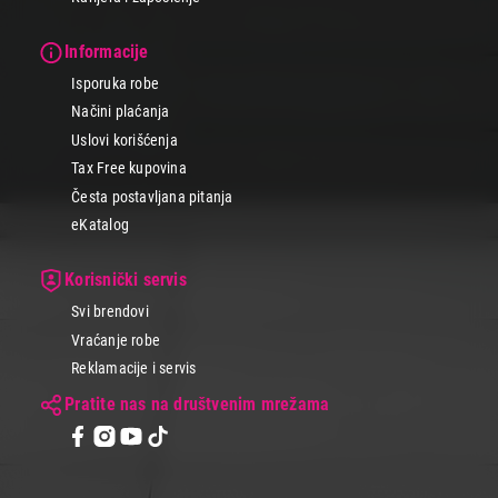
Informacije
Isporuka robe
Načini plaćanja
Uslovi korišćenja
Tax Free kupovina
Česta postavljana pitanja
eKatalog
Korisnički servis
Svi brendovi
Vraćanje robe
Reklamacije i servis
Pratite nas na društvenim mrežama