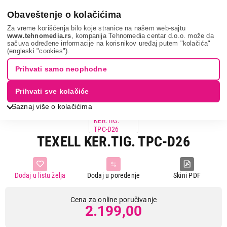
0
Obaveštenje o kolačićima
Za vreme korišćenja bilo koje stranice na našem web-sajtu
www.tehnomedia.rs
, kompanija Tehnomedia centar d.o.o. može da
sačuva određene informacije na korisnikov uređaj putem "kolačića"
Sve za kuću i baštu
Posuđe
Tiganj
Texell ker.tig....
(engleski "cookies").
Prihvati samo neophodne
Prihvati sve kolačiće
Saznaj više o kolačićima
TEXELL KER.TIG. TPC-D26
Dodaj u listu želja
Dodaj u poređenje
Skini PDF
Cena za online poručivanje
2.199,00