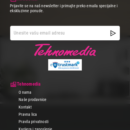
Prijavite se na naš newsletter i primajte preko emaila specijalne i
ekskluzivne ponude.
Tehnomedia
O nama
Naše prodavnice
Kontakt
Pravna lica
Pravila privatnosti
Karijera i zaposlenje