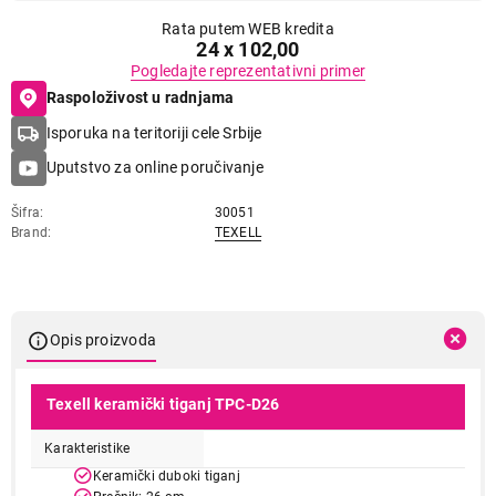
Rata putem WEB kredita
24 x 102,00
Pogledajte reprezentativni primer
Raspoloživost u radnjama
Isporuka na teritoriji cele Srbije
Uputstvo za online poručivanje
Šifra
30051
Brand
TEXELL
Opis proizvoda
Texell keramički tiganj TPC-D26
Karakteristike
Keramički duboki tiganj