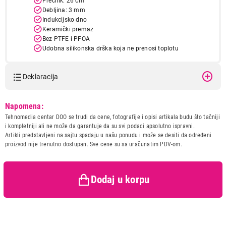
Prečnik: 26 cm
Debljina: 3 mm
Indukcijsko dno
Keramički premaz
Bez PTFE i PFOA
Udobna silikonska drška koja ne prenosi toplotu
Deklaracija
Model:
TEXELL KER.TIG. TPC-D26
Napomena:
Naziv i vrsta robe:
POSUDJE
Tehnomedia centar DOO se trudi da cene, fotografije i opisi artikala budu što tačniji
Uvoznik:
CTC - UNIT d.o.o.
i kompletniji ali ne može da garantuje da su svi podaci apsolutno ispravni.
Artikli predstavljeni na sajtu spadaju u našu ponudu i može se desiti da određeni
Zemlja porekla:
Kina
proizvod nije trenutno dostupan. Sve cene su sa uračunatim PDV-om.
Prava potrošača:
Zagarantovana sva prava
kupaca po osnovu zakona o
zaštiti potrošača
Dodaj u korpu