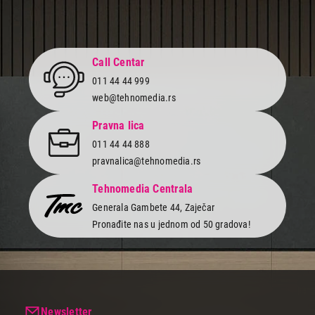
2.199,00
POSUĐE
TEXELL KER.TIG. TPC-D26
Call Centar
Proizvod je dodat u korpu.
011 44 44 999
web@tehnomedia.rs
Ukupno u korpi:
0,00
Pravna lica
011 44 44 888
Nastavi kupovinu
pravnalica@tehnomedia.rs
Tehnomedia Centrala
Generala Gambete 44, Zaječar
Završi kupovinu
Pronađite nas u jednom od 50 gradova!
Newsletter