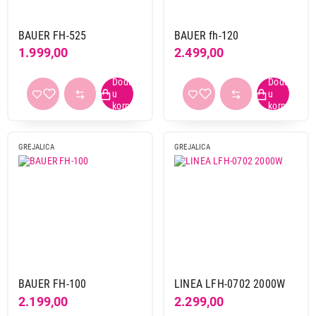
od 2001 w do 3000 w
5
BAUER FH-525
BAUER fh-120
1.999,00
2.499,00
Vrsta montaže
podna
38
zidna
3
Zaštita od pregrevanja
da
34
GREJALICA
GREJALICA
Boja
bela
20
bela-crna
3
bela-siva
1
crna
8
crvena
1
BAUER FH-100
LINEA LFH-0702 2000W
plava
2
2.199,00
2.299,00
siva
6