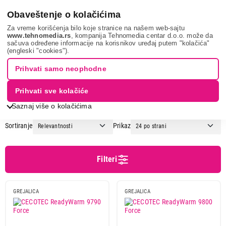
0
Obaveštenje o kolačićima
Za vreme korišćenja bilo koje stranice na našem web-sajtu
www.tehnomedia.rs
, kompanija Tehnomedia centar d.o.o. može da
sačuva određene informacije na korisnikov uređaj putem "kolačića"
Grejanje i hlađenje
Grejalice
Ventilatorske grejalice
(engleski "cookies").
VENTILATORSKE GREJALICE
Prihvati samo neophodne
Prihvati sve kolačiće
1
2
Saznaj više o kolačićima
Sortiranje
Prikaz
Cena
Cena od
Cena do
Filteri
GREJALICA
GREJALICA
Brend
Bauer
4