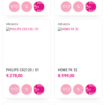
1.999,00
GREJALICA
GREJALICA
GREJALICE
CECOTEC ReadyWarm 9790 Force
Proizvod je dodat u korpu.
Ukupno u korpi:
0,00
Nastavi kupovinu
PHILIPS CX2120 / 01
HOME FK 52
9.278,00
8.999,00
Završi kupovinu