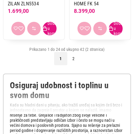
ZILAN ZLN5534
HOME FK 54
1.699,00
8.399,00
Prikazano 1 do 24 od ukupno 42 (2 stranica)
1
2
Osiguraj udobnost i toplinu u
svom domu
Kada su hladni dani u pitanju, ako tražiš uređaj sa kojim ćeš brzo i
jednostavno da zagreješ prostor u kojem se nalaziš, imamo
rešenje za tebe. Grejalice i radijatori zbog svoje veličine i
praktičnosti predstavljaju odličan izbor i često se mogu naći u
većini domova i poslovnih prostora. Sjajno su rešenje za prelazni
period godine i dogrevanje različitih prostorija, a raznovrstan izbor