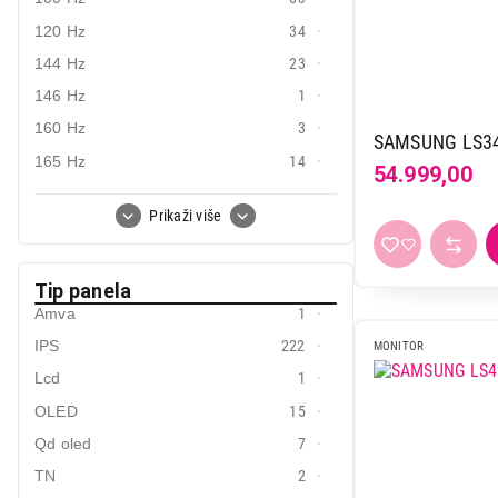
53.999,00
6016 x 3384 pix
1
120 Hz
34
6144 x 3456 pix
1
144 Hz
23
7680 x 2160 pix
1
146 Hz
1
160 Hz
3
SAMSUNG LS3
165 Hz
14
54.999,00
170 Hz
2
Prikaži više
175 Hz
1
180 Hz
44
Tip panela
200 Hz
18
Amva
1
220 Hz
1
IPS
222
MONITOR
240 Hz
29
Lcd
1
280 Hz
10
OLED
15
300 Hz
1
Qd oled
7
310 Hz
2
TN
2
320 Hz
5