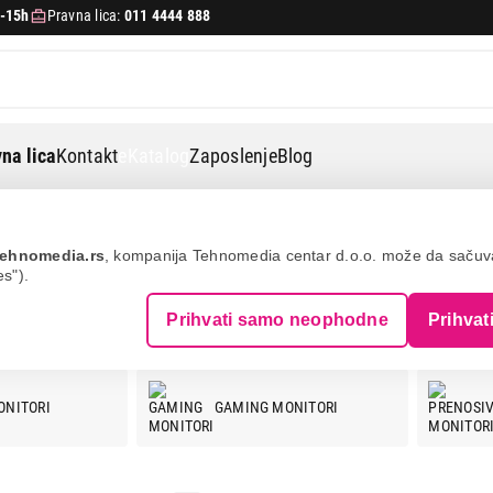
-15h
Pravna lica:
011 4444 888
na lica
Kontakt
eKatalog
Zaposlenje
Blog
ehnomedia.rs
, kompanija Tehnomedia centar d.o.o. može da saču
es").
Prihvati samo neophodne
Prihvat
ONITORI
GAMING MONITORI