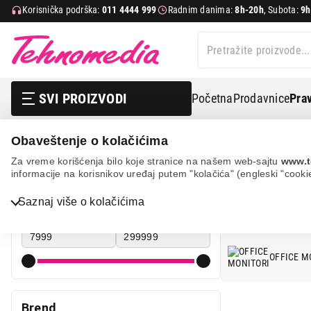
Korisnička podrška:
011 4444 999
Radnim danima:
8h-20h
, Subota:
9h
SVI PROIZVODI
Početna
Prodavnice
Prav
Obaveštenje o kolačićima
It & gaming
Monitori
Za vreme korišćenja bilo koje stranice na našem web-sajtu
www.t
informacije na korisnikov uređaj putem "kolačića" (engleski "cooki
MONITORI
Bela tehnika
Cena
Saznaj više o kolačićima
Cena od
Cena do
TV, audio, video i foto
IT & Gaming
OFFICE M
Mobilni telefoni i tableti
Mali kućni aparati
Brend