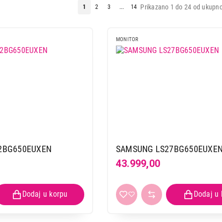
Prikazano 1 do 24 od ukupno
1
2
3
...
14
MONITOR
2BG650EUXEN
SAMSUNG LS27BG650EUXE
43.999,00