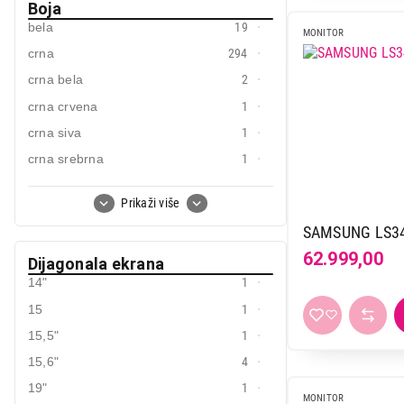
Philips
14
Boja
bela
19
Samsung
31
MONITOR
crna
294
TCL
4
crna bela
2
Tesla
3
crna crvena
1
Titan army
5
crna siva
1
Viewsonic
16
crna srebrna
1
Xiaomi
5
siva
7
ZeUS
5
Prikaži više
srebrna
6
SAMSUNG LS3
62.999,00
Dijagonala ekrana
14"
1
15
1
15,5"
1
15,6"
4
19"
1
MONITOR