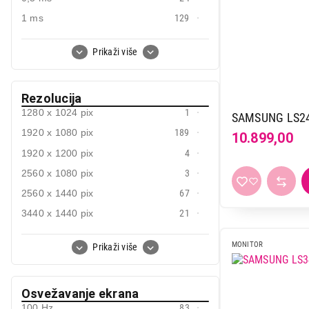
34"
20
1 ms
129
34,1"
1
2 ms
1
34,2"
1
Prikaži više
3 ms
2
37"
2
4 ms
24
39,7"
1
Rezolucija
5 ms
107
44,5"
1
1280 x 1024 pix
1
SAMSUNG LS2
preko 5 ms
8
49"
4
1920 x 1080 pix
189
10.899,00
54,6"
1
1920 x 1200 pix
4
57"
1
2560 x 1080 pix
3
2560 x 1440 pix
67
3440 x 1440 pix
21
3840 x 2160 pix
36
MONITOR
Prikaži više
5120 x 1440 pix
4
5120 x 2160 pix
2
Osvežavanje ekrana
5120 x 2880 pix
1
100 Hz
83