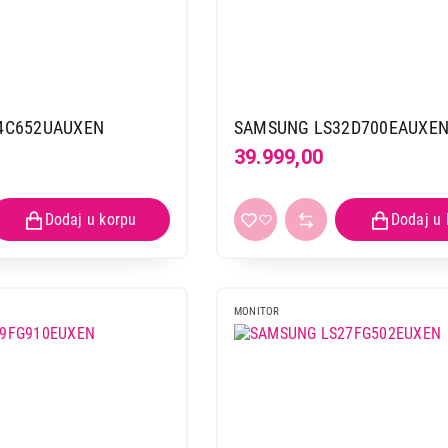
SAMSUNG LS32BG650EUXEN
Proizvod je dodat u korpu.
Ukupno u korpi:
0,00
4C652UAUXEN
SAMSUNG LS32D700EAUXE
39.999,00
Nastavi kupovinu
Završi
MONITOR