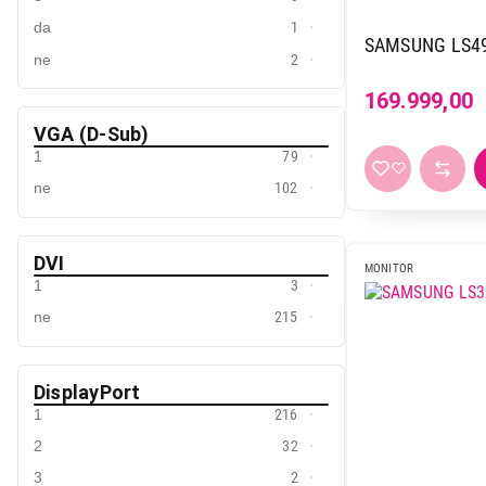
da
1
SAMSUNG LS4
ne
2
169.999,00
VGA (D-Sub)
1
79
ne
102
DVI
MONITOR
1
3
ne
215
DisplayPort
1
216
2
32
3
2