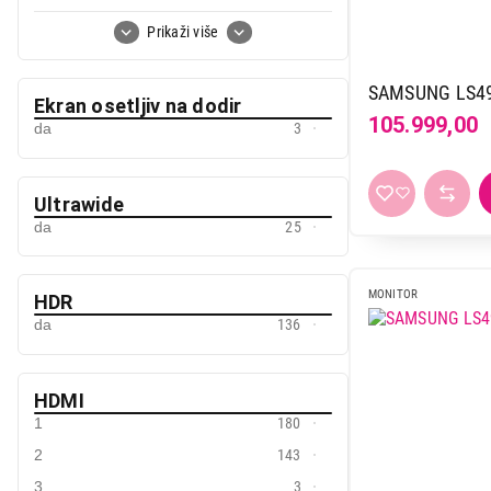
Va
77
330 Hz
2
Prikaži više
Woled
5
360 Hz
2
390 Hz
1
SAMSUNG LS4
Ekran osetljiv na dodir
480 Hz
2
105.999,00
da
3
500 Hz
3
540 Hz
2
Ultrawide
60 Hz
30
da
25
75 Hz
18
MONITOR
HDR
da
136
HDMI
1
180
2
143
3
3