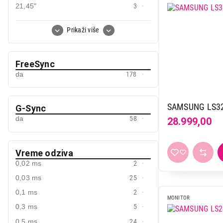
21,45"
3
21,5"
11
Prikaži više
22"
1
23,6"
1
FreeSync
23,8"
53
da
178
24"
10
24,1"
3
SAMSUNG LS3
G-Sync
24,5"
22
da
58
28.999,00
26,5"
10
26,7"
3
27"
135
Vreme odziva
0,02 ms
2
29"
1
0,03 ms
25
31,5"
23
0,1 ms
2
31,6"
2
MONITOR
0,3 ms
5
32"
10
0,5 ms
24