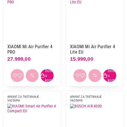
Beurer
1
Bosch
5
Dreame
1
Dyson
8
Gree
2
Philips
6
XIAOMI Mi Air Purifier 4
XIAOMI Mi Air Purifier 4
Shark
2
PRO
Lite EU
Singer
2
27.999,00
15.999,00
Stadler form
5
Vivax
5
Xiaomi
7
Primeni filtere
APARAT ZA TRETIRANJE
APARAT ZA TRETIRANJE
VAZDUHA
VAZDUHA