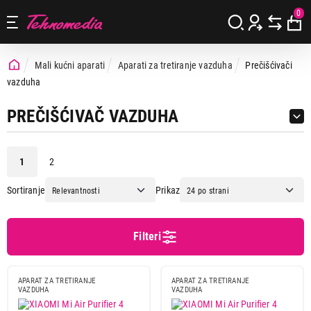
0
Mali kućni aparati
Aparati za tretiranje vazduha
Prečišćivači
vazduha
PREČIŠĆIVAČ VAZDUHA
1
2
Sortiranje
Prikaz
Cena
Cena od
Cena do
Filteri
APARAT ZA TRETIRANJE
APARAT ZA TRETIRANJE
VAZDUHA
VAZDUHA
Brend