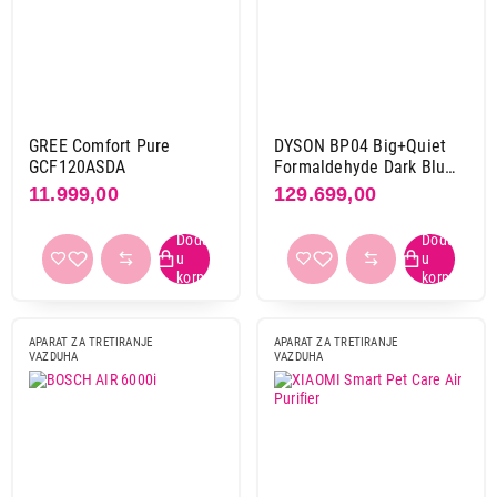
GREE Comfort Pure
DYSON BP04 Big+Quiet
GCF120ASDA
Formaldehyde Dark Blu
Gold
11.999,00
129.699,00
27.999,00
APARATI ZA TRETIRANJE VAZDUHA
XIAOMI Mi Air Purifier 4 PRO
APARAT ZA TRETIRANJE
APARAT ZA TRETIRANJE
Proizvod je dodat u korpu.
VAZDUHA
VAZDUHA
Ukupno u korpi:
0,00
Nastavi kupovinu