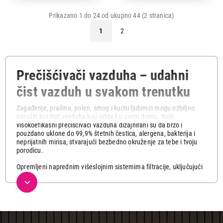
Prikazano 1 do 24 od ukupno 44 (2 stranica)
1
2
Prečišćivači vazduha – udahni
čist vazduh u svakom trenutku
Zagađenje, prašina, polen, smog i kućni ljubimci mogu ozbiljno
narušiti kvalitet vazduha koji udišeš u svom domu. Naši
visokoefikasni prečišćivači vazduha dizajnirani su da brzo i
pouzdano uklone do 99,9% štetnih čestica, alergena, bakterija i
neprijatnih mirisa, stvarajući bezbedno okruženje za tebe i tvoju
porodicu.
Opremljeni naprednim višeslojnim sistemima filtracije, uključujući
HEPA i filtere sa aktivnim ugljem, ovi uređaji kontinuirano prate
kvalitet vazduha u prostoriji i automatski prilagođavaju svoj rad.
Tihi noćni režim, pametno upravljanje putem aplikacije i moderan
dizajn čine ih savršenim dodatkom za svaku spavaću, dečiju ili
dnevnu sobu.