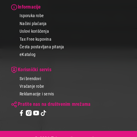
Informacije
Isporuka robe
Načini plaćanja
Uslovi korišćenja
Tax Free kupovina
Česta postavljana pitanja
eKatalog
Korisnički servis
Svi brendovi
Vraćanje robe
Reklamacije i servis
Pratite nas na društvenim mrežama