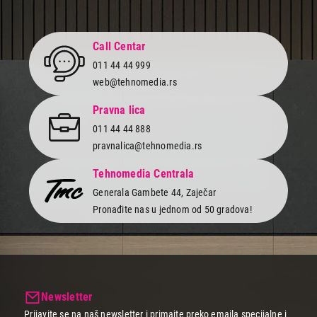
Istraži našu ponudu i izaberi model koji će ti doneti olakšanje od
alergija i čist vazduh tokom cele godine. Nabavi kvalitetan
prečišćivač vazduha već danas u Tehnomediji po povoljnim
cenama i uz odlične uslove kupovine – plaćanje na rate bez
Call Centar
kamate, uz brzu i sigurnu dostavu na kućnu adresu!
011 44 44 999
web@tehnomedia.rs
Pravna lica
011 44 44 888
pravnalica@tehnomedia.rs
Tehnomedia Centrala
Generala Gambete 44, Zaječar
Pronađite nas u jednom od 50 gradova!
Newsletter
Prijavite se na naš newsletter i primajte preko emaila specijalne i