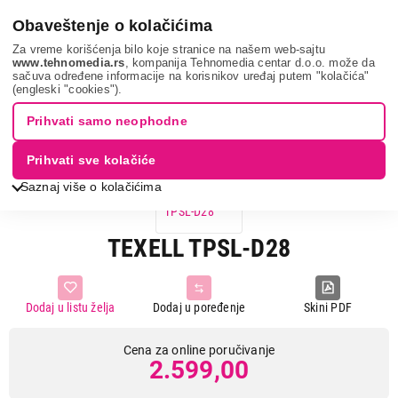
0
Obaveštenje o kolačićima
Za vreme korišćenja bilo koje stranice na našem web-sajtu
www.tehnomedia.rs
, kompanija Tehnomedia centar d.o.o. može da
sačuva određene informacije na korisnikov uređaj putem "kolačića"
Sve za kuću i baštu
Posuđe
Tiganj
Texell tpsl-d28...
(engleski "cookies").
Prihvati samo neophodne
Prihvati sve kolačiće
Saznaj više o kolačićima
TEXELL TPSL-D28
Dodaj u listu želja
Dodaj u poređenje
Skini PDF
Cena za online poručivanje
2.599,00