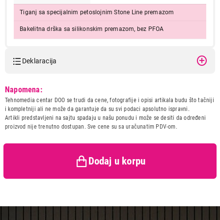
Tiganj sa specijalnim petoslojnim Stone Line premazom
Bakelitna drška sa silikonskim premazom, bez PFOA
Deklaracija
Model:
TEXELL TPSL-D28
Napomena:
Naziv i vrsta robe:
POSUDJE
Tehnomedia centar DOO se trudi da cene, fotografije i opisi artikala budu što tačniji
Uvoznik:
CTC - UNIT d.o.o.
i kompletniji ali ne može da garantuje da su svi podaci apsolutno ispravni.
Artikli predstavljeni na sajtu spadaju u našu ponudu i može se desiti da određeni
Zemlja porekla:
Kina
proizvod nije trenutno dostupan. Sve cene su sa uračunatim PDV-om.
Prava potrošača:
Zagarantovana sva prava
kupaca po osnovu zakona o
zaštiti potrošača
Dodaj u korpu