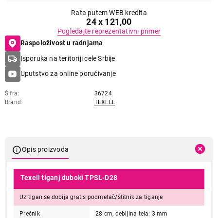
Rata putem WEB kredita
24 x 121,00
Pogledajte reprezentativni primer
Raspoloživost u radnjama
Isporuka na teritoriji cele Srbije
Uputstvo za online poručivanje
Šifra
36724
Brand
TEXELL
Opis proizvoda
Texell tiganj duboki TPSL-D28
Uz tigan se dobija gratis podmetač/štitnik za tiganje
Prečnik
28 cm, debljina tela: 3 mm