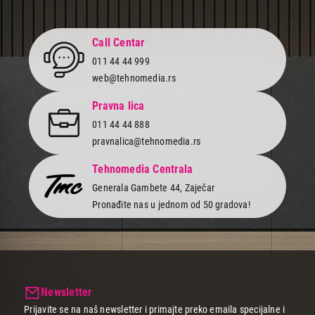
2.599,00
POSUĐE
Call Centar
TEXELL TPSL-D28
011 44 44 999
Proizvod je dodat u korpu.
web@tehnomedia.rs
Ukupno u korpi:
0,00
Pravna lica
011 44 44 888
pravnalica@tehnomedia.rs
Nastavi kupovinu
Tehnomedia Centrala
Generala Gambete 44, Zaječar
Završi kupovinu
Pronađite nas u jednom od 50 gradova!
Newsletter
Prijavite se na naš newsletter i primajte preko emaila specijalne i