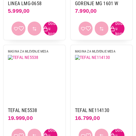
LINEA LMG-0658
GORENJE MG 1601 W
600 w
1
5.999,00
7.990,00
700 w
1
800 w
2
Dodatak za paradajz
da
9
MASINA ZA MLEVENJE MESA
MASINA ZA MLEVENJE MESA
Boja
bela
10
crna
9
inox
4
Primeni filtere
TEFAL NE5538
TEFAL NE114130
19.999,00
16.799,00