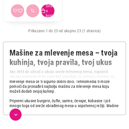
Prikazano 1 do 23 od ukupno 23 (1 stranica)
Mašine za mlevenje mesa – tvoja
kuhinja, tvoja pravila, tvoj ukus
Ako želiš da uživaš u ukusu sveže mlevenog mesa, napraviš
ukusne kobasice ili da samelješ paradajz za zimnicu, mašine za
mlevenje mesa će ti sigurno dobro doći. Tehnomedia ti može
pomoći da pronađeš najbolju mašinu za mlevenje mesa koju
možeš dodati svojoj kuhinji.
Pripremi ukusne burgere, ćufte, sarme, ćevape, kobasice i još
mnogo toga od sveže obrađenog mesa u sopstvenoj režiji. Mašine
za mlevenje mesa iz našeg širokog asortimana su nezamenljivi
saveznici u modernoj kuhinji. Tihe, brze i jednostavne za upotrebu
donose svežinu i kontrolu nad kvalitetom tvojih jela.