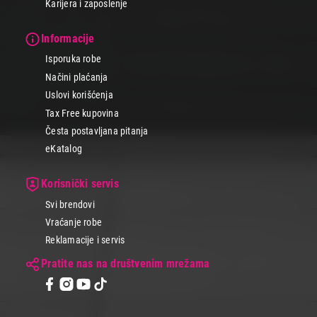
Karijera i zaposlenje
Informacije
Isporuka robe
Načini plaćanja
Uslovi korišćenja
Tax Free kupovina
Česta postavljana pitanja
eKatalog
Korisnički servis
Svi brendovi
Vraćanje robe
Reklamacije i servis
Pratite nas na društvenim mrežama