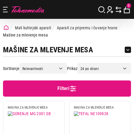
0
Mali kuhinjski aparati
Aparati za pripremu i čuvanje hrane
Mašine za mlevenje mesa
MAŠINE ZA MLEVENJE MESA
Sortiranje
Prikaz
Filteri
Cena
Cena od
Cena do
MASINA ZA MLEVENJE MESA
MASINA ZA MLEVENJE MESA
Brend