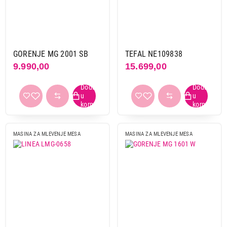
Beper
1
Bosch
9
Gorenje
4
Linea
1
GORENJE MG 2001 SB
TEFAL NE109838
Sencor
1
9.990,00
15.699,00
Tefal
7
Snaga
1200 w
1
1400 w
4
MASINA ZA MLEVENJE MESA
MASINA ZA MLEVENJE MESA
1600 w
2
1800 w
1
2000 w
3
2200 w
1
300 w
1
350 w
2
500 w
4