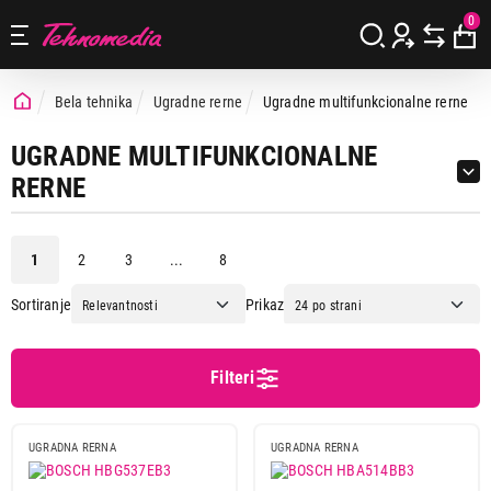
0
Bela tehnika
Ugradne rerne
Ugradne multifunkcionalne rerne
UGRADNE MULTIFUNKCIONALNE
RERNE
1
2
3
...
8
Cena
Sortiranje
Prikaz
Cena od
Cena do
Filteri
UGRADNA RERNA
UGRADNA RERNA
Brend
Aeg
15