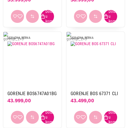
UGRADNA RERNA
UGRADNA RERNA
45.999,00
UGRADNE RERNE
BOSCH HBG537EB3
Proizvod je dodat u korpu.
Ukupno u korpi:
0,00
Nastavi kupovinu
GORENJE BOS6747A01BG
GORENJE BOS 67371 CLI
43.999,00
43.499,00
Završi kupovinu