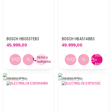
Beko
22
Bosch
10
Candy
6
Electrolux
36
Gorenje
19
Haier
10
BOSCH HBG537EB3
BOSCH HBA514BB3
Hansa
11
45.999,00
49.999,00
Hisense
1
Indesit
1
Koncar
2
Miele
7
Samsung
2
UGRADNA RERNA
UGRADNA RERNA
Tesla
7
Vox
12
Whirlpool
17
Parna rerna