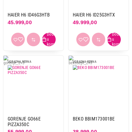
55 cm
19
56 cm
6
HAIER H6 ID46G3HTB
HAIER H6 ID25G3HTX
56,4 cm
10
45.999,00
49.999,00
56,5 cm
4
56,6 cm
2
56,7 cm
28
56,8 cm
8
56,9 cm
11
UGRADNA RERNA
UGRADNA RERNA
57 cm
77
57,5 cm
4
Primeni filtere
GORENJE GO66E
BEKO BBIM173001BE
PIZZA350C
55.999,00
38.999,00