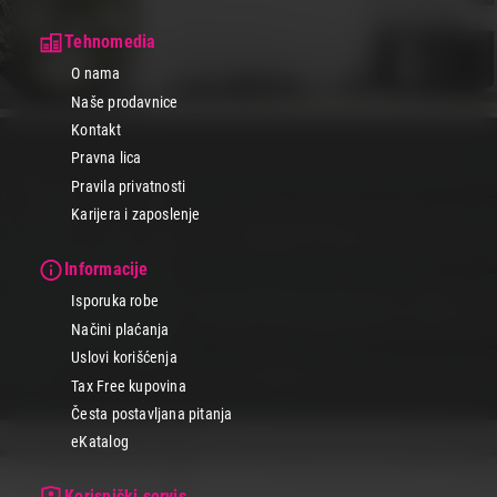
najviše odgovara.
Tehnomedia
Pirolitičko čišćenje je veoma praktično jer podrazumeva
zagrevanje rerne do preko 500 stepeni gde se sva prljavština
O nama
pretvori u pepeo koji posle samo obrišeš. Čišćenje vodenom
Naše prodavnice
parom je takođe brza i jednostavna opcija, jer para omekšava
ostatke hrane i masnoću u unutrašnjosti rerne, koju možeš lako
Kontakt
obrisati vlažnom krpom. Katalitičko čišćenje se obavlja tokom
Pravna lica
samog pečenja gde ostane malo mrlja koje možeš kasnije
jednostavno ukloniti, ali rerna će se zaprljati tek posle većeg broja
Pravila privatnosti
pečenja.
Karijera i zaposlenje
Tehnomedia- najbolji izbor za tvoju
Informacije
kuhinju
Isporuka robe
Istraži već danas našu ponudu ugradnih rerni i iskoristi sve
Načini plaćanja
prednosti koje ti ovi moderni urađaji pružaju.
Uslovi korišćenja
Tehnomedia je tvoj pouzdan partner u kupovini bele tehnike jer su
kod nas uvek akcijske cene bez skrivenih troškova. Izaberi način
Tax Free kupovina
plaćanja koji ti najviše odgovara, a i ne moraš sve odjednom da
Česta postavljana pitanja
platiš.
eKatalog
Zato ne oklevaj već napravi pravi izbor za svoju kuhinju i uživaj u
vrhunskom iskustvu kulinarskih poduhvata!
Korisnički servis