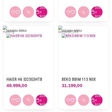
siva
3
srebrna
2
tamni inox
2
UGRADNA RERNA
UGRADNA RERNA
Nacin čisćenja
hidrolitičko
23
katalitičko
23
pirolitičko
47
pirolitičko+hidrolitičko
16
ručno
5
vodenom parom
59
HAIER H6 ID25G3HTB
BEKO BBIM 113 N0X
49.999,00
31.199,00
Način upravljanja
mehaničko
25
mehaničko-senzorsko
80
senzorsko
69