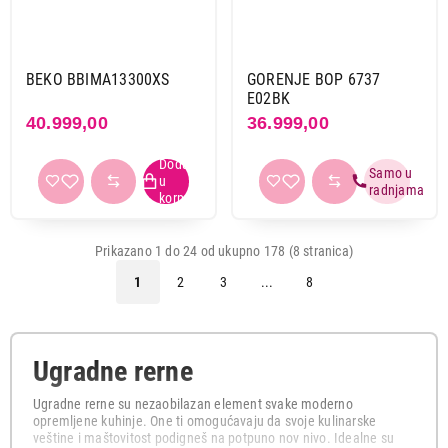
BEKO BBIMA13300XS
GORENJE BOP 6737
E02BK
40.999,00
36.999,00
Prikazano 1 do 24 od ukupno 178 (8 stranica)
1
2
3
...
8
Ugradne rerne
Ugradne rerne su nezaobilazan element svake moderno
opremljene kuhinje. One ti omogućavaju da svoje kulinarske
veštine i maštovitost podigneš na potpuno nov nivo. Idealne su