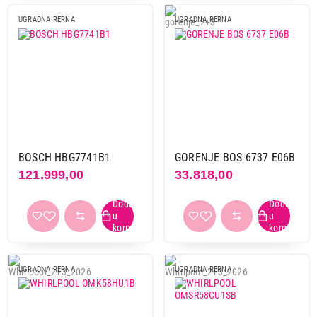
UGRADNA RERNA
UGRADNA RERNA
Mehanizam za vođice
da
103
Fleksibilna vrata
da
2
Wi-fi povezivanje
da
43
BOSCH HBG7741B1
GORENJE BOS 6737 E06B
121.999,00
33.818,00
Energetski razred
A
173
Širina
56 cm
3
UGRADNA RERNA
UGRADNA RERNA
59,4 cm
33
59,5 cm
52