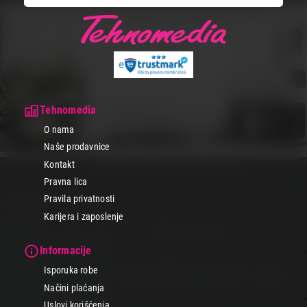
Završi kupovinu
Tehnomedia
O nama
Naše prodavnice
Kontakt
Pravna lica
Pravila privatnosti
Karijera i zaposlenje
Informacije
Isporuka robe
Načini plaćanja
Uslovi korišćenja