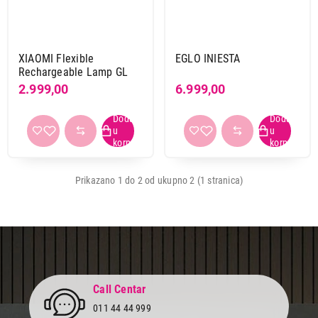
Xiaomi
1
Boja lampe
XIAOMI Flexible
EGLO INIESTA
siva
1
Rechargeable Lamp GL
2.999,00
6.999,00
Primeni filtere
Prikazano 1 do 2 od ukupno 2 (1 stranica)
Call Centar
011 44 44 999