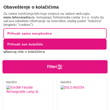
0
Obaveštenje o kolačićima
Za vreme korišćenja bilo koje stranice na našem web-sajtu
www.tehnomedia.rs
, kompanija Tehnomedia centar d.o.o. može da
sačuva određene informacije na korisnikov uređaj putem "kolačića"
Sve za kuću i baštu
Unutrašnja rasveta
Stone lampe
(engleski "cookies").
STONE LAMPE
Prihvati samo neophodne
Prihvati sve kolačiće
Sortiranje
Prikaz
Saznaj više o kolačićima
Filteri
Cena
Cena od
Cena do
RASVETA
RASVETA
Brend
Eglo
1