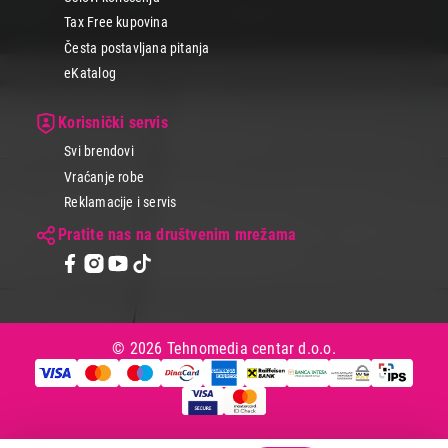
Tax Free kupovina
Česta postavljana pitanja
eKatalog
Korisnički servis
Svi brendovi
Vraćanje robe
Reklamacije i servis
Pratite nas na društvenim mrežama
© 2026 Tehnomedia centar d.o.o.