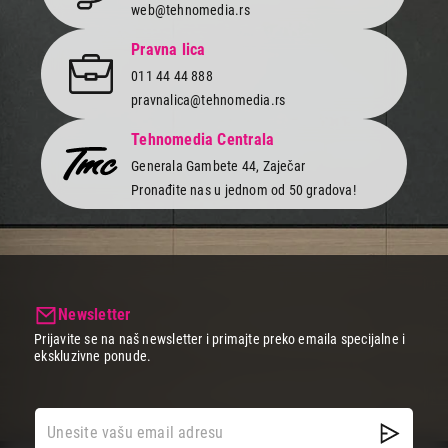
web@tehnomedia.rs
Pravna lica
011 44 44 888
pravnalica@tehnomedia.rs
Tehnomedia Centrala
Generala Gambete 44, Zaječar
Pronađite nas u jednom od 50 gradova!
2.999,00
RASVETA
XIAOMI Flexible Rechargeable Lamp GL
Proizvod je dodat u korpu.
Newsletter
Ukupno u korpi:
0,00
Prijavite se na naš newsletter i primajte preko emaila specijalne i
ekskluzivne ponude.
Nastavi kupovinu