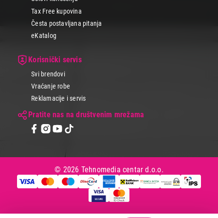
Tax Free kupovina
Česta postavljana pitanja
eKatalog
Korisnički servis
Svi brendovi
Vraćanje robe
Reklamacije i servis
Pratite nas na društvenim mrežama
© 2026 Tehnomedia centar d.o.o.