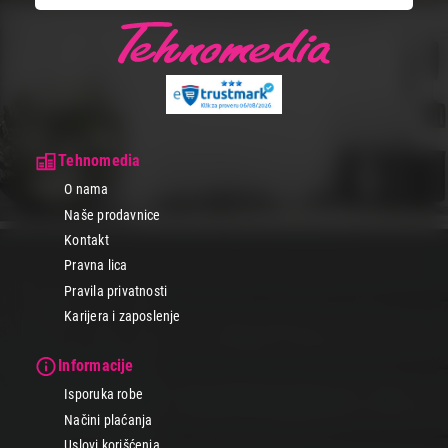
Tehnomedia
O nama
Naše prodavnice
Kontakt
Pravna lica
Pravila privatnosti
Karijera i zaposlenje
Informacije
Isporuka robe
Načini plaćanja
Uslovi korišćenja