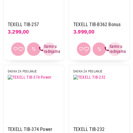
Colombo
2
Leifheit
6
Lindo
3
TEXELL TIB-257
TEXELL TIB-B362 Bonus
Tefal
1
3.299,00
3.999,00
Texell
10
Primeni filtere
DASKA ZA PEGLANJE
DASKA ZA PEGLANJE
TEXELL TIB-374 Power
TEXELL TIB-232