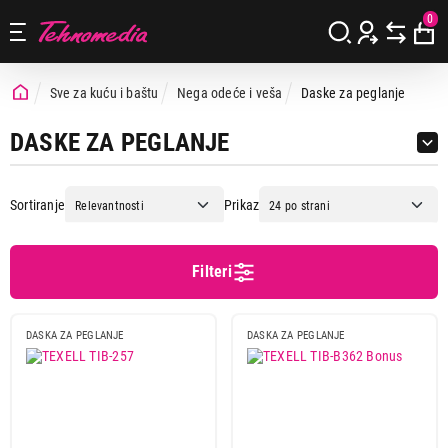
0
Sve za kuću i baštu
Nega odeće i veša
Daske za peglanje
DASKE ZA PEGLANJE
Sortiranje
Prikaz
Filteri
Cena
Cena od
Cena do
DASKA ZA PEGLANJE
DASKA ZA PEGLANJE
Brend
Cecotec
2