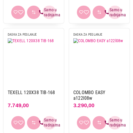
DASKA ZA PEGLANJE
TEXELL TIB-257
Proizvod je dodat u korpu.
Ukupno u korpi:
15.489,00
DASKA ZA PEGLANJE
DASKA ZA PEGLANJE
Nastavi kupovinu
Završi kupovinu
TEXELL 120X38 TIB-168
COLOMBO EASY
a122l08w
7.749,00
3.290,00