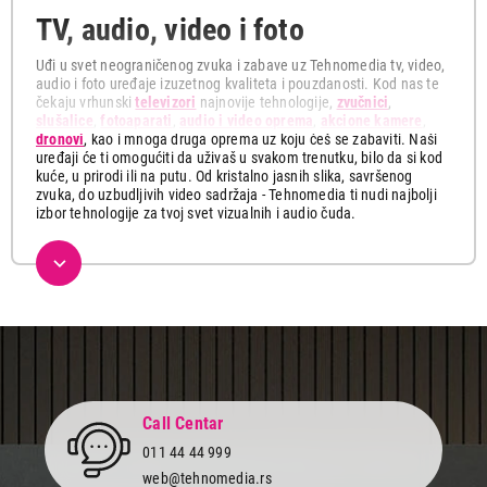
TV, audio, video i foto
Uđi u svet neograničenog zvuka i zabave uz Tehnomedia tv, video,
audio i foto uređaje izuzetnog kvaliteta i pouzdanosti. Kod nas te
čekaju vrhunski
televizori
najnovije tehnologije,
zvučnici
,
slušalice
,
fotoaparati
,
audio i video oprema
,
akcione kamere
,
dronovi
, kao i mnoga druga oprema uz koju ćeš se zabaviti. Naši
uređaji će ti omogućiti da uživaš u svakom trenutku, bilo da si kod
kuće, u prirodi ili na putu. Od kristalno jasnih slika, savršenog
zvuka, do uzbudljivih video sadržaja - Tehnomedia ti nudi najbolji
izbor tehnologije za tvoj svet vizualnih i audio čuda.
Ovde možeš pronaći najnovije multimedijalne uređaje koji će ti
pružiti uzbudljive trenutke sa tvojim najmilijima. Istraži našu
ponudu koja obuhvata širok spektar vrhunskih televizora sa
visokom rezolucijom, profesionalnih dronova i akcionih kamera,
vrhunskih zvučnika kao i kvalitetnih fotoaparata za snimanje
najdragocenijih trenutaka.
Izaberi smart televizor u Full HD, 4K ili 8K rezoluciji, uživaj u
prednostima savremenog uređaja i uđi u svet beskonačne zabave.
Gledaj svoje omiljene filmove, serije i sportske događaje sa
Call Centar
neverovatnim realizmom i osećajem da si deo svake scene.
011 44 44 999
Ponesi svoj fotoaparat svuda sa sobom i zabeleži svaku
web@tehnomedia.rs