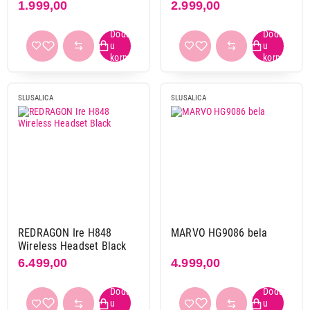
Završi kupovinu
1.999,00
2.999,00
crno-siva
1
lila
1
ljubičasta
4
plava
6
plavo ljubičasta
1
SLUSALICA
SLUSALICA
plavo-crvena
1
roze
11
siva
4
višebojna
1
zelena
2
žuta
1
REDRAGON Ire H848
MARVO HG9086 bela
Primeni filtere
Wireless Headset Black
6.499,00
4.999,00