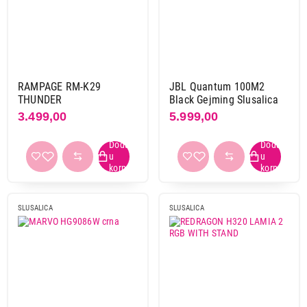
Armaggeddon
4
Asus
11
Aula
2
Auron
1
Connect xl
1
RAMPAGE RM-K29
JBL Quantum 100M2
Corsair
1
THUNDER
Black Gejming Slusalica
3.499,00
5.999,00
Edifier
1
Eshark
1
Gembird
1
Genius
3
Hyperx
15
JBL
2
SLUSALICA
SLUSALICA
Logitech
20
Lorgar
1
Marvo
16
Meetion
3
Ms
1