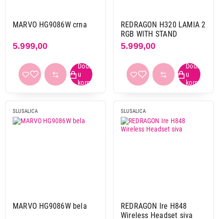
Rampage
12
Razer
10
MARVO HG9086W crna
REDRAGON H320 LAMIA 2
RGB WITH STAND
Redragon
16
5.999,00
5.999,00
Trust
23
Urbanista
4
White shark
26
Bežične
SLUSALICA
SLUSALICA
da
62
ne
114
Sistem
stereo
129
surround 7.1
49
MARVO HG9086W bela
REDRAGON Ire H848
Povezivanje
Wireless Headset siva
2 x 3,5 mm + usb
6