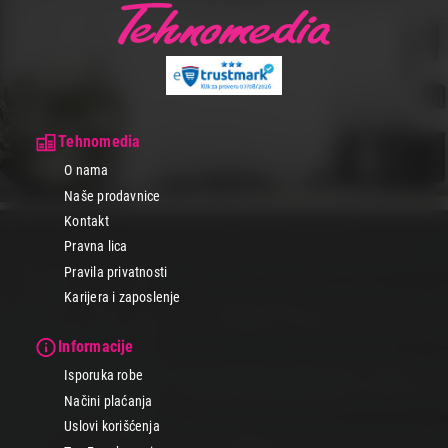
Tehnomedia
O nama
Naše prodavnice
Kontakt
Pravna lica
Pravila privatnosti
Karijera i zaposlenje
Informacije
Isporuka robe
Načini plaćanja
Uslovi korišćenja