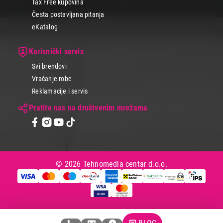
Tax Free kupovina
Česta postavljana pitanja
eKatalog
Korisnički servis
Svi brendovi
Vraćanje robe
Reklamacije i servis
Pratite nas na društvenim mrežama
© 2026 Tehnomedia centar d.o.o.