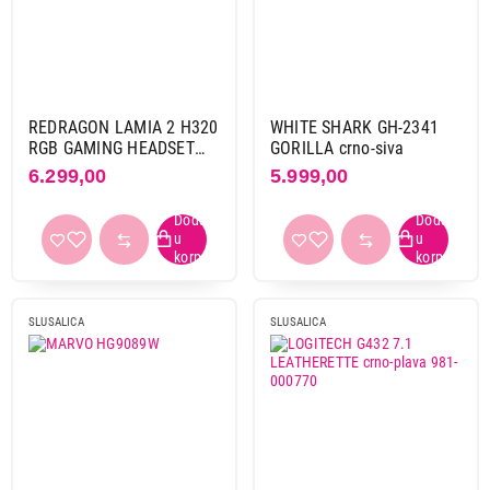
4 h i 30 min
3
5 h
1
Autonomija baterije
REDRAGON LAMIA 2 H320
WHITE SHARK GH-2341
120 h
2
RGB GAMING HEADSET
GORILLA crno-siva
130 h
1
WITH STAND bela
6.299,00
5.999,00
140 h
2
15 h
1
17 h
1
18 h
1
20 h
6
SLUSALICA
SLUSALICA
24 h
3
25 h
5
27 h
1
29 h
4
30 h
1
32 h
4