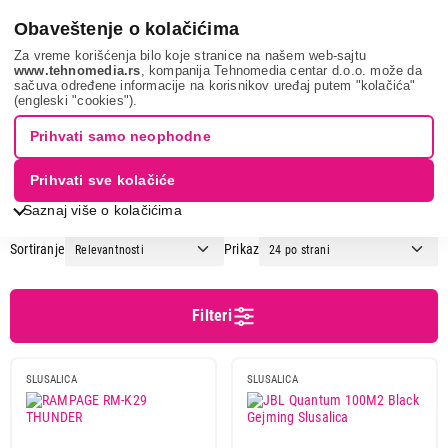
0
Obaveštenje o kolačićima
Za vreme korišćenja bilo koje stranice na našem web-sajtu
www.tehnomedia.rs
, kompanija Tehnomedia centar d.o.o. može da
sačuva određene informacije na korisnikov uređaj putem "kolačića"
Tv, audio, video i foto
Slušalice
Gaming slušalice
(engleski "cookies").
GAMING SLUŠALICE
Prihvati samo neophodne
Prihvati sve kolačiće
1
2
3
...
8
Saznaj više o kolačićima
Sortiranje
Prikaz
Cena
Cena od
Cena do
Filteri
SLUSALICA
SLUSALICA
Brend
A4tech
7