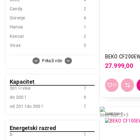
Candy
2
Mali kućni aparati
Gorenje
4
Mali kuhinjski aparati
Hansa
1
Grejanje i hlađenje
Koncar
2
Vivax
5
Nega tela, lepota i zdravlje
Vox
3
BEKO CF200E
Sport i putovanje
Prikaži više
27.999,00
Sve za kuću i baštu
Kapacitet
Vesa
301 l i vise
7
do 200 l
9
od 201 l do 300 l
7
ZAMRZIVAC
Energetski razred
D
1