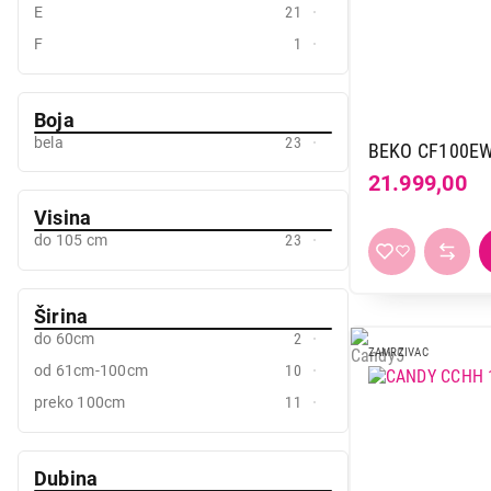
E
21
F
1
Boja
bela
23
BEKO CF100E
21.999,00
Visina
do 105 cm
23
Širina
do 60cm
2
ZAMRZIVAC
od 61cm-100cm
10
preko 100cm
11
Dubina