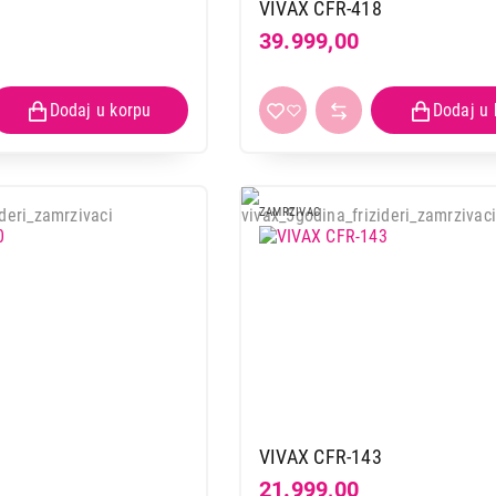
BEKO CF200EWN
VIVAX CFR-418
39.999,00
Proizvod je dodat u korpu.
Ukupno u korpi:
0,00
Nastavi kupovinu
Završi
ZAMRZIVAC
VIVAX CFR-143
21.999,00