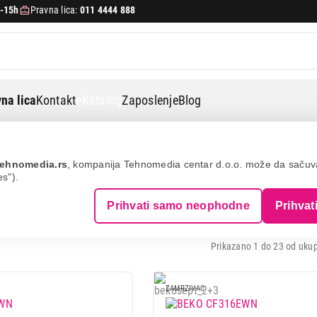
-15h
Pravna lica:
011 4444 888
na lica
Kontakt
eKatalog
Zaposlenje
Blog
ehnomedia.rs
, kompanija Tehnomedia centar d.o.o. može da saču
es").
ALNI ZAMRZIVAČI
Prihvati samo neophodne
Prihvat
Prikazano 1 do 23 od ukup
ZAMRZIVAC