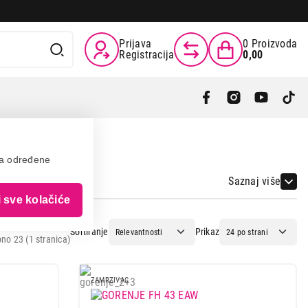
Prijava
0
Proizvoda
Registracija
0,00
va određene
Saznaj više
i sve kolačiće
Sortiranje
Prikaz
no 23 (1 stranica)
ZAMRZIVAC