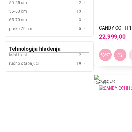
50-55 cm
2
55-60 cm
13
65-70 cm
3
CANDY CCHH 1
preko 70 cm
5
22.999,00
Tehnologija hlađenja
Mini frost
2
ručno otapajući
19
ZAMRZIVAC