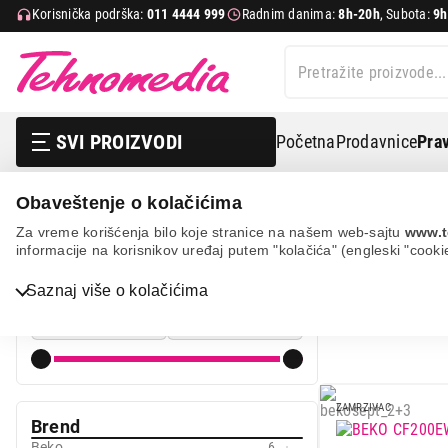
Korisnička podrška:
011 4444 999
Radnim danima:
8h-20h
, Subota:
9h
SVI PROIZVODI
Početna
Prodavnice
Prav
Obaveštenje o kolačićima
Bela tehnika
Zamrzivači
Horizontalni zamrzivači
Za vreme korišćenja bilo koje stranice na našem web-sajtu
www.t
informacije na korisnikov uređaj putem "kolačića" (engleski "cooki
HORIZONT
Cena
Saznaj više o kolačićima
Cena od
Cena do
Bela tehnika
TV, audio, video i foto
IT & Gaming
ZAMRZIVAC
Brend
Mobilni telefoni i tableti
Beko
6