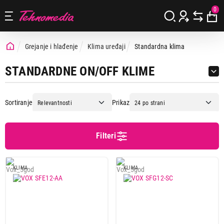
0
Grejanje i hlađenje
Klima uređaji
Standardna klima
STANDARDNE ON/OFF KLIME
Sortiranje
Prikaz
Filteri
Cena
Cena od
Cena do
KLIMA
KLIMA
Podgrupa
Kapacitet 12000 BTU