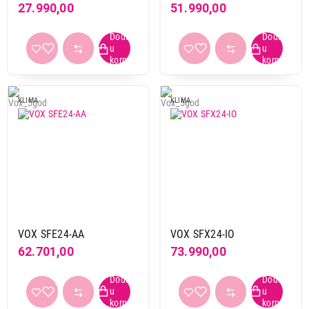
27.990,00
51.990,00
Boja
bela
6
Primeni filtere
KLIMA
KLIMA
VOX SFE24-AA
VOX SFX24-IO
62.701,00
73.990,00