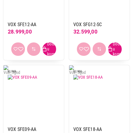
Kapacitet 18000 BTU
Kapacitet 24000 BTU
VOX SFE12-AA
VOX SFG12-SC
Brend
28.999,00
32.599,00
Vox
6
Kapacitet
12000 BTU
2
18000 BTU
1
KLIMA
KLIMA
24000 BTU
2
do 9000 BTU
1
Energetski razred hlađenja
A
6
Gas
VOX SFE09-AA
VOX SFE18-AA
R410a
6