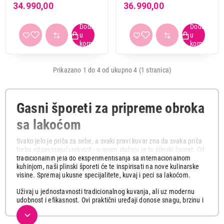
34.990,00
36.990,00
A
4
Broj grejnih zona
4
4
Prikazano 1 do 4 od ukupno 4 (1 stranica)
Zapremina rerne
50 do 60 l
1
61 do 70 l
3
Gasni šporeti za pripreme obroka
sa lakoćom
Visina
85 cm
4
Svako jelo je priča za sebe, a svaki pravi kuvar zna da svaka priča
treba odgovarajući rekvizit - u ovom slučaju je to plinski šporet. Od
tradicionalnih jela do eksperimentisanja sa internacionalnom
kuhinjom, naši plinski šporeti će te inspirisati na nove kulinarske
Dubina
visine. Spremaj ukusne specijalitete, kuvaj i peci sa lakoćom.
59,4 cm
1
Uživaj u jednostavnosti tradicionalnog kuvanja, ali uz modernu
60 cm
3
udobnost i efikasnost. Ovi praktični uređaji donose snagu, brzinu i
kontrolu u tvoju kuhinju. Plinske ringle pružaju trenutno i precizno
regulisanje temperature, omogućavajući ti da postigneš tačno ono
Primeni filtere