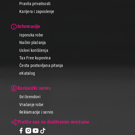
Pravila privatnosti
Karijera i zaposlenje
Informacije
Isporuka robe
Načini plaćanja
Uslovi korišćenja
Tax Free kupovina
Česta postavljana pitanja
eKatalog
Korisnički servis
Svi brendovi
Vraćanje robe
Reklamacije i servis
Pratite nas na društvenim mrežama