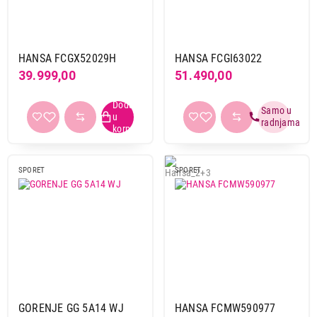
Hansa
3
Tip rerne
HANSA FCGX52029H
HANSA FCGI63022
Gasna
1
39.999,00
51.490,00
Konvencionalna
2
Multifunkcionalna
1
Boja
bela
2
SPORET
SPORET
inox
1
siva
1
Širina
50 cm
3
60 cm
1
GORENJE GG 5A14 WJ
HANSA FCMW590977
Energetski razred