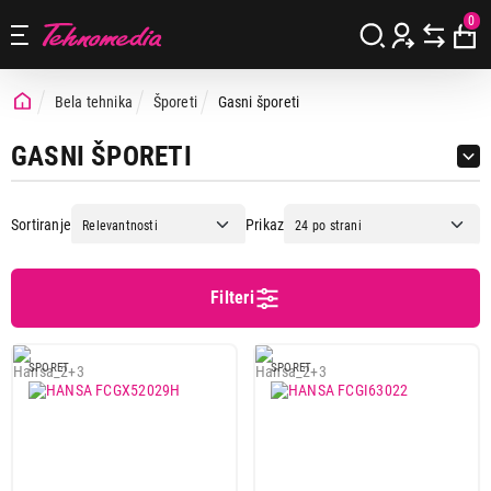
0
Bela tehnika
Šporeti
Gasni šporeti
GASNI ŠPORETI
Sortiranje
Prikaz
Filteri
Cena
Cena od
Cena do
SPORET
SPORET
Brend
Gorenje
1