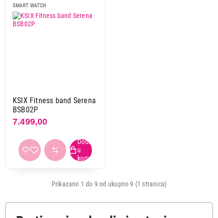
SMART WATCH
Barometar
ne
9
Kompas
da
4
ne
5
3.799,00
KSIX Fitness band Serena
SMART WATCH
Akcelerometar
HUAWEI Band 10 Black
BSB02P
da
7
Proizvod je dodat u korpu.
7.499,00
ne
2
Ukupno u korpi:
0,00
Žiroskop
da
7
Nastavi kupovinu
ne
1
Prikazano 1 do 9 od ukupno 9 (1 stranica)
Primeni filtere
Završi kupovinu