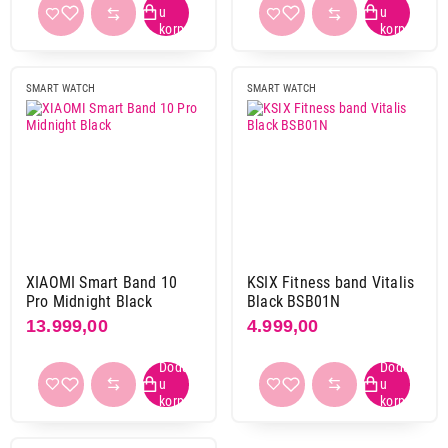
ne
9
WiFi
SMART WATCH
SMART WATCH
ne
9
Bluetooth
da
8
ne
1
GPS
XIAOMI Smart Band 10
KSIX Fitness band Vitalis
da
1
Pro Midnight Black
Black BSB01N
ne
8
13.999,00
4.999,00
NFC
da
1
ne
8