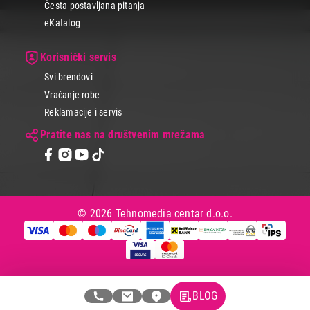
Česta postavljana pitanja
odličnim cenama i uslovima kupovine.
eKatalog
Brza i sigurna isporka na kućnu adresu. Poruči odmah.
Korisnički servis
Svi brendovi
Vraćanje robe
Reklamacije i servis
Pratite nas na društvenim mrežama
© 2026 Tehnomedia centar d.o.o.
BLOG