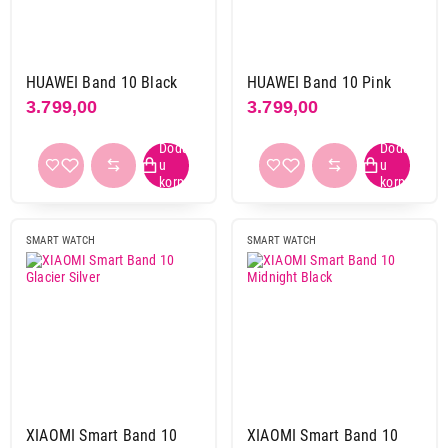
Ksix
2
Xiaomi
5
HUAWEI Band 10 Black
HUAWEI Band 10 Pink
Tip ekrana
3.799,00
3.799,00
AMOLED
7
Boja
bela
1
crna
4
SMART WATCH
SMART WATCH
roze
2
siva
1
srebrna
1
Oblik pametnog sata
elipsa
4
pravougaoni
4
XIAOMI Smart Band 10
XIAOMI Smart Band 10