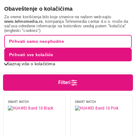
0
Obaveštenje o kolačićima
Za vreme korišćenja bilo koje stranice na našem web-sajtu
www.tehnomedia.rs
, kompanija Tehnomedia centar d.o.o. može da
sačuva određene informacije na korisnikov uređaj putem "kolačića"
Mobilni telefoni i tableti
Pametni satovi
Fitnes narukvice
(engleski "cookies").
FITNES NARUKVICE
Prihvati samo neophodne
Prihvati sve kolačiće
Sortiranje
Prikaz
Saznaj više o kolačićima
Filteri
Cena
Cena od
Cena do
SMART WATCH
SMART WATCH
Brend
Huawei
2