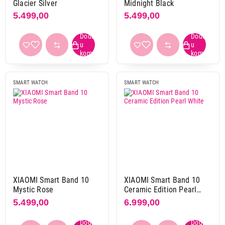
Glacier Silver
Midnight Black
Materijal kućišta
5.499,00
5.499,00
aluminijum
1
keramika
1
metal
2
plastika
5
SMART WATCH
SMART WATCH
Materijal narukvice
silikon
8
silikon- tkanina
1
Otpornost na vodu i prašinu
5 ATM
9
XIAOMI Smart Band 10
XIAOMI Smart Band 10
Kamera
Mystic Rose
Ceramic Edition Pearl
ne
9
White
5.499,00
6.999,00
SIM kartica