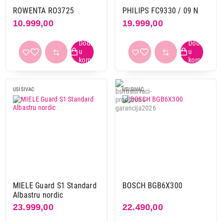
crna-zlatna
2
ROWENTA RO3725
PHILIPS FC9330 / 09 N
crvena
23
10.999,00
19.999,00
ostale boje
8
plava
21
siva
9
siva-crna
3
zelena
1
USISIVAC
USISIVAC
zelena-bela
1
zlatna
1
žuta
2
žuta-crna
1
Primeni filtere
MIELE Guard S1 Standard
BOSCH BGB6X300
Albastru nordic
23.999,00
22.490,00