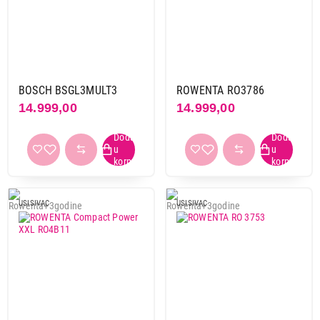
Klasični usisivači sa posudom
Klasični usisivači sa vodenim filterom
Brend
Ariete
2
BOSCH BSGL3MULT3
ROWENTA RO3786
Beko
6
14.999,00
14.999,00
Beper
1
Bosch
20
Cecotec
3
Dyson
1
Ecg
1
USISIVAC
USISIVAC
Electrolux
10
Gorenje
16
LG
5
Linea
3
Miele
16
Philips
10