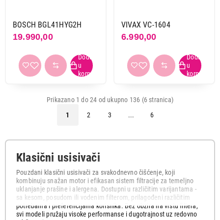
BOSCH BGL41HYG2H
VIVAX VC-1604
19.990,00
6.990,00
Prikazano 1 do 24 od ukupno 136 (6 stranica)
1
2
3
...
6
Klasični usisivači
Pouzdani klasični usisivači za svakodnevno čišćenje, koji
kombinuju snažan motor i efikasan sistem filtracije za temeljno
uklanjanje prašine i alergena. Dostupni u različitim varijantama -
sa kesom, posudom ili vodenim filterom, prilagođeni različitim
potrebama i preferencijama korisnika. Bez obzira na vrstu filtera,
svi modeli pružaju visoke performanse i dugotrajnost uz redovno