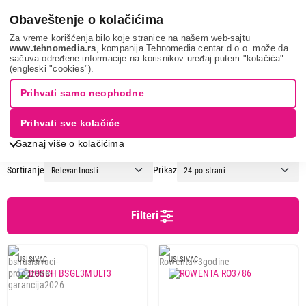
0
Obaveštenje o kolačićima
Za vreme korišćenja bilo koje stranice na našem web-sajtu
www.tehnomedia.rs
, kompanija Tehnomedia centar d.o.o. može da
sačuva određene informacije na korisnikov uređaj putem "kolačića"
Mali kućni aparati
Usisivači
Klasični usisivači
(engleski "cookies").
KLASIČNI USISIVAČI
Prihvati samo neophodne
Prihvati sve kolačiće
1
2
3
...
6
Saznaj više o kolačićima
Sortiranje
Prikaz
Cena
Cena od
Cena do
Filteri
USISIVAC
USISIVAC
Podgrupa
Klasični usisivači sa kesom