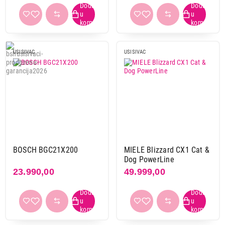
USISIVAC
USISIVAC
14.999,00
USISIVAČI
BOSCH BSGL3MULT3
Proizvod je dodat u korpu.
Ukupno u korpi:
0,00
BOSCH BGC21X200
MIELE Blizzard CX1 Cat &
Nastavi kupovinu
Dog PowerLine
23.990,00
49.999,00
Završi kupovinu