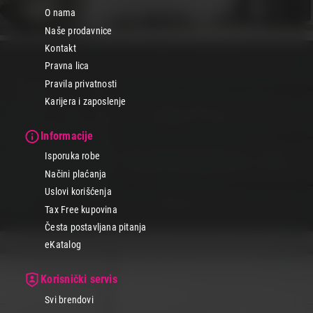
O nama
Naše prodavnice
Kontakt
Pravna lica
Pravila privatnosti
Karijera i zaposlenje
Informacije
Isporuka robe
Načini plaćanja
Uslovi korišćenja
Tax Free kupovina
Česta postavljana pitanja
eKatalog
Korisnički servis
Svi brendovi