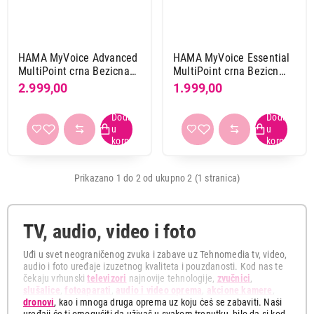
Bežične
da
2
HAMA MyVoice Advanced
HAMA MyVoice Essential
MultiPoint crna Bezicna
MultiPoint crna Bezicn
Slusalica
Slusalica
Sistem
2.999,00
1.999,00
mono
2
Povezivanje
bluetooth
2
Prikazano 1 do 2 od ukupno 2 (1 stranica)
Mikrofon
da
2
TV, audio, video i foto
Autonomija baterije
Uđi u svet neograničenog zvuka i zabave uz Tehnomedia tv, video,
audio i foto uređaje izuzetnog kvaliteta i pouzdanosti. Kod nas te
14 h
1
čekaju vrhunski
televizori
najnovije tehnologije,
zvučnici
,
9 h
1
slušalice
,
fotoaparati
,
audio i video oprema
,
akcione kamere
,
dronovi
, kao i mnoga druga oprema uz koju ćeš se zabaviti. Naši
uređaji će ti omogućiti da uživaš u svakom trenutku, bilo da si kod