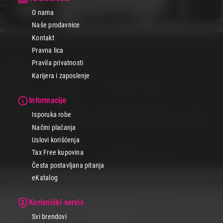
O nama
Naše prodavnice
Kontakt
Pravna lica
Pravila privatnosti
Karijera i zaposlenje
Informacije
Isporuka robe
Načini plaćanja
Uslovi korišćenja
Tax Free kupovina
Česta postavljana pitanja
eKatalog
Korisnički servis
Svi brendovi