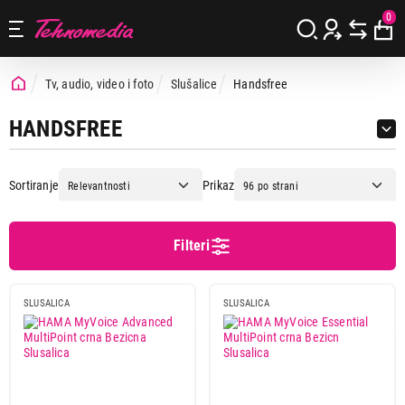
0
Tv, audio, video i foto
Slušalice
Handsfree
HANDSFREE
Sortiranje
Prikaz
Filteri
Cena
Cena od
Cena do
SLUSALICA
SLUSALICA
Brend
Hama
2