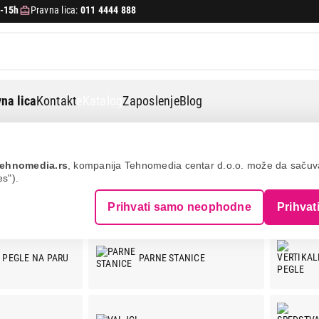
-15h
Pravna lica:
011 4444 888
na lica
Kontakt
eKatalog
Zaposlenje
Blog
ehnomedia.rs
, kompanija Tehnomedia centar d.o.o. može da saču
es").
Prihvati samo neophodne
Prihvat
 PEGLE NA PARU
PARNE STANICE