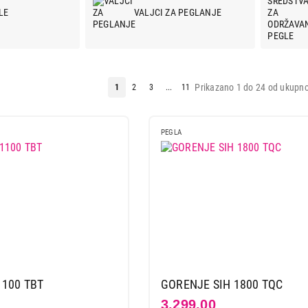
LE
VALJCI ZA PEGLANJE
Prikazano 1 do 24 od ukupno
1
2
3
...
11
PEGLA
1100 TBT
GORENJE SIH 1800 TQC
3.299,00