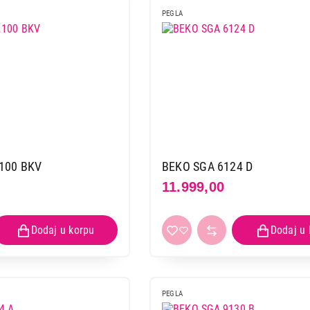
GORENJE SIH 1100 TBT
PEGLA
Proizvod je dodat u korpu.
Ukupno u korpi:
0,00
Nastavi kupovinu
Završi
100 BKV
BEKO SGA 6124 D
11.999,00
PEGLA