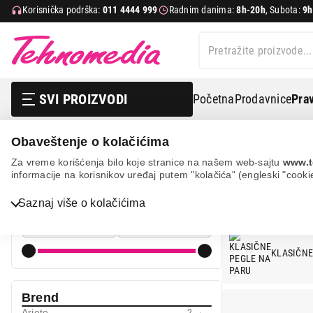
Korisnička podrška:
011 4444 999
Radnim danima:
8h-20h
, Subota:
9h
SVI PROIZVODI
Početna
Prodavnice
Prav
Obaveštenje o kolačićima
Mali kućni aparati
Pegle
Za vreme korišćenja bilo koje stranice na našem web-sajtu
www.t
informacije na korisnikov uređaj putem "kolačića" (engleski "cooki
PEGLE
Cena
Saznaj više o kolačićima
Cena od
Cena do
Bela tehnika
TV, audio, video i foto
KLASIČNE
IT & Gaming
Mobilni telefoni i tableti
Brend
Ariete
2