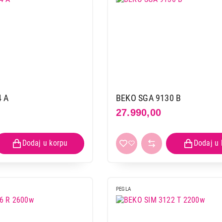
4 A
BEKO SGA 9130 B
27.990,00
PEGLA