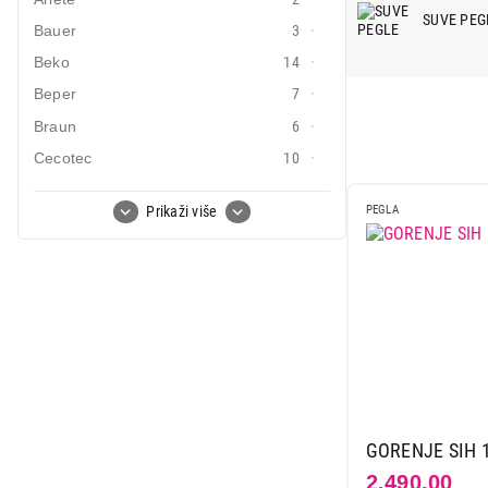
Mali kućni aparati
SUVE PEG
Bauer
3
Mali kuhinjski aparati
Beko
14
Beper
7
Grejanje i hlađenje
Braun
6
Nega tela, lepota i zdravlje
Cecotec
10
Sport i putovanje
Clatronic
4
Prikaži više
PEGLA
Sve za kuću i baštu
Colombo
2
Deerma
2
Vesa
Ecg
2
Electrolux
2
Elma
1
Gorenje
13
Leifheit
11
Lindo
3
GORENJE SIH 
Linea
4
2.490,00