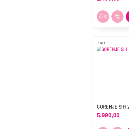
Miele
1
Nema proizvodjaca
1
Philips
53
Rollman
1
Rowenta
7
PEGLA
Russell hobbs
11
Sencor
2
Tefal
44
Texell
13
Tristar
2
Vivax
7
Vox
26
GORENJE SIH 
Xavax
1
5.990,00