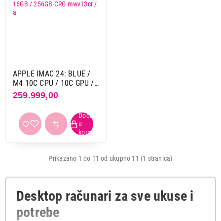
Proizvod je dodat u korpu.
Primeni filtere
Ukupno u korpi:
0,00
Nastavi kupovinu
APPLE IMAC 24: BLUE /
M4 10C CPU / 10C GPU /
16GB / 256GB-CRO
259.999,00
mwv13cr / a
Završi kupovinu
Prikazano 1 do 11 od ukupno 11 (1 stranica)
Desktop računari za sve ukuse i
potrebe