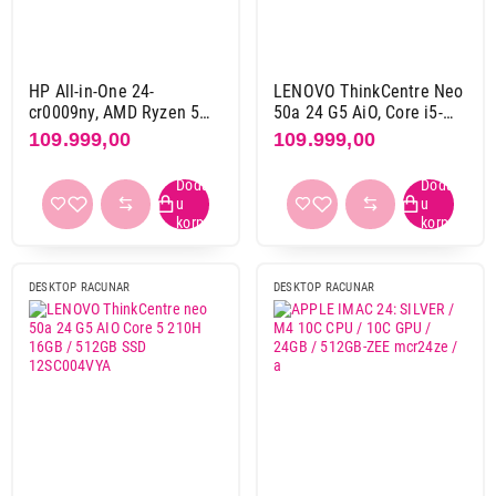
Hp
1
Lenovo
2
HP All-in-One 24-
LENOVO ThinkCentre Neo
Proizvođač procesora
cr0009ny, AMD Ryzen 5
50a 24 G5 AiO, Core i5-
AMD
1
7520U, 16GB,
13420H 16GB 512GB SSD
109.999,00
109.999,00
512GB,23.8inch IPS AG
24" FHD IPS AG TOUCH
Apple
8
FHD, DOS, Shell white
Intel
2
(9S7Y2EA)
Serija procesora
AMD ryzen 5 7000 serija
1
DESKTOP RACUNAR
DESKTOP RACUNAR
Apple m4
8
Intel core 5 2. gen
1
Intel i5 13. gen
1
Grafika
integrisana
11