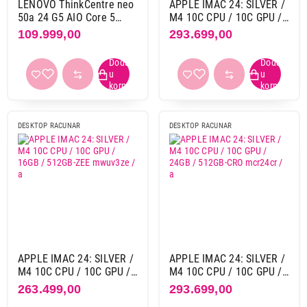
LENOVO ThinkCentre neo
APPLE IMAC 24: SILVER /
Model grafike
50a 24 G5 AIO Core 5
M4 10C CPU / 10C GPU /
AMD radeon graphics
1
210H 16GB / 512GB SSD
24GB / 512GB-ZEE
109.999,00
293.699,00
12SC004VYA
mcr24ze / a
Apple m4
8
Intel graphics
1
Intel uhd
1
RAM memorija
DESKTOP RACUNAR
DESKTOP RACUNAR
16 GB
7
16 GB DDR5
1
16 GB LPDDR5
1
24 GB
2
HDD / SSD
256 GB SSD
4
APPLE IMAC 24: SILVER /
APPLE IMAC 24: SILVER /
512 GB
2
M4 10C CPU / 10C GPU /
M4 10C CPU / 10C GPU /
512 GB SSD
5
16GB / 512GB-ZEE
24GB / 512GB-CRO
263.499,00
293.699,00
mwuv3ze / a
mcr24cr / a