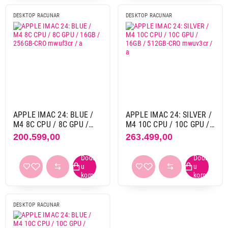
Rezolucija ekrana
1920 x 1080 pix
2
DESKTOP RACUNAR
DESKTOP RACUNAR
4480 x 2520 pix
8
HDMI
1
1
2
1
Web kamera
APPLE IMAC 24: BLUE /
APPLE IMAC 24: SILVER /
da
10
M4 8C CPU / 8C GPU /
M4 10C CPU / 10C GPU /
16GB / 256GB-CRO
16GB / 512GB-CRO
200.599,00
263.499,00
mwuf3cr / a
mwuv3cr / a
Boja
bela
1
plava
2
109.999,00
siva
1
DESKTOP RAČUNARI
HP All-in-One 24-cr0009ny, AMD Ryzen 5
srebrna
5
DESKTOP RACUNAR
7520U, 16GB, 512GB,23.8inch IPS AG
zelena
1
FHD, DOS, Shell white (9S7Y2EA)