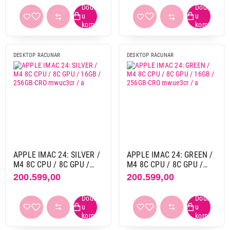
Napajanje
143 w
8
adapter
2
DESKTOP RACUNAR
DESKTOP RACUNAR
OS
Mac
8
bez operativnog sistema
3
Tip ekrana
IPS
2
Retina
8
APPLE IMAC 24: SILVER /
APPLE IMAC 24: GREEN /
M4 8C CPU / 8C GPU /
M4 8C CPU / 8C GPU /
16GB / 256GB-CRO
16GB / 256GB-CRO
200.599,00
200.599,00
DIjagonala ekrana
mwuc3cr / a
mwue3cr / a
23,8"
2
24"
8