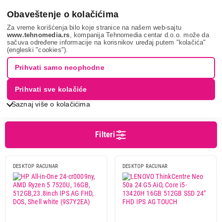
0
Obaveštenje o kolačićima
Za vreme korišćenja bilo koje stranice na našem web-sajtu
www.tehnomedia.rs
, kompanija Tehnomedia centar d.o.o. može da
sačuva određene informacije na korisnikov uređaj putem "kolačića"
It & gaming
Desktop računari
All in one računari
(engleski "cookies").
ALL IN ONE RAČUNARI
Prihvati samo neophodne
Prihvati sve kolačiće
Sortiranje
Prikaz
Saznaj više o kolačićima
Filteri
Cena
Cena od
Cena do
DESKTOP RACUNAR
DESKTOP RACUNAR
Brend
Apple
8