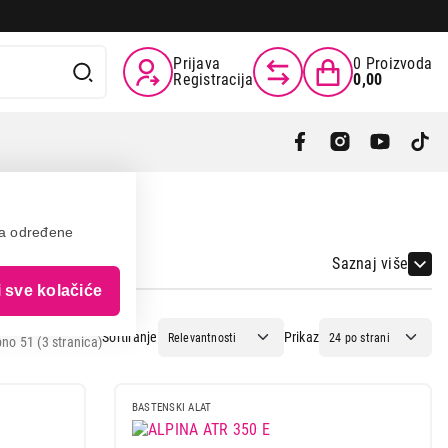
Prijava
0
Proizvoda
Registracija
0,00
va određene
Saznaj više
i sve kolačiće
Sortiranje
Prikaz
no 51 (3 stranica)
BASTENSKI ALAT