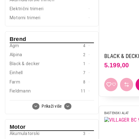
Mobilni telefoni i tableti
Električni trimeri
Mali kućni aparati
Motorni trimeri
Mali kuhinjski aparati
Brend
Grejanje i hlađenje
Agm
4
Nega tela, lepota i zdravlje
Alpina
2
BLACK & DECK
Sport i putovanje
Black & decker
1
5.199,00
Einhell
7
Sve za kuću i baštu
Farm
8
Vesa
Fieldmann
11
Gardena
3
Prikaži više
Mag
3
BASTENSKI ALAT
Stiga
2
Motor
Villager
10
Akumulatorski
3