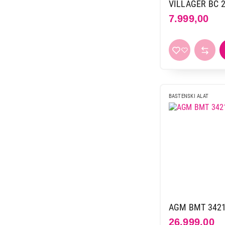
5.199,00
VILLAGER BC 2
7.999,00
BASTENSKI ALAT
AGM BMT 342
26.999,00