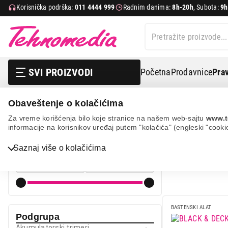
Korisnička podrška:
011 4444 999
Radnim danima:
8h-20h
, Subota:
9h
SVI PROIZVODI
Početna
Prodavnice
Prav
Obaveštenje o kolačićima
Sve za kuću i baštu
Baštenski alat
Trimeri
Za vreme korišćenja bilo koje stranice na našem web-sajtu
www.t
informacije na korisnikov uređaj putem "kolačića" (engleski "cooki
TRIMERI Z
Cena
Saznaj više o kolačićima
Cena od
Cena do
Bela tehnika
TV, audio, video i foto
BASTENSKI ALAT
IT & Gaming
Podgrupa
Akumulatorski trimeri