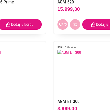
BLACK & DECKER GL250
6 Prime
AGM 520
15.999,00
Proizvod je dodat u korpu.
Ukupno u korpi:
0,00
Nastavi kupovinu
Završi
BASTENSKI ALAT
1
AGM ET 300
3.999,00