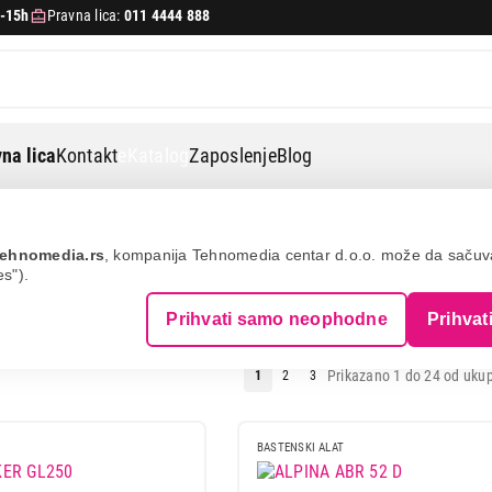
-15h
Pravna lica:
011 4444 888
na lica
Kontakt
eKatalog
Zaposlenje
Blog
ehnomedia.rs
, kompanija Tehnomedia centar d.o.o. može da saču
es").
A TRAVU
Prihvati samo neophodne
Prihvat
Prikazano 1 do 24 od ukup
1
2
3
BASTENSKI ALAT