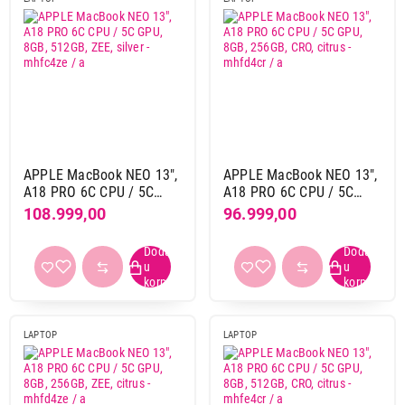
ne
68
Osvežavanje ekrana
120 Hz
8
60 Hz
1
Numerička tastatura
APPLE MacBook NEO 13",
APPLE MacBook NEO 13",
A18 PRO 6C CPU / 5C
A18 PRO 6C CPU / 5C
ne
72
GPU, 8GB, 512GB, ZEE,
GPU, 8GB, 256GB, CRO,
108.999,00
96.999,00
silver - mhfc4ze / a
citrus - mhfd4cr / a
Osvetljenje tastature
da
60
Slovni raspored
LAPTOP
LAPTOP
Qwerty
55
Qwertz
17