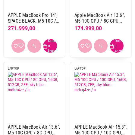
15,3"
14
16,2"
10
APPLE MacBook Pro 14",
Apple MacBook Air 13.6",
SPACE BLACK, M5 10C /
M5 10C CPU / 8C GPU,
10C GPU, 16GB, 1TB, ZEE,
16GB, 512GB, ZEE,
271.999,00
174.999,00
OS
SPACE BLACK - mde14ze
midnight - mdhe4ze / a
Mac
72
/ a
RAM memorija
16 GB
27
18 GB DDR5
1
LAPTOP
LAPTOP
24 GB
17
36 GB
6
48 GB
5
8 GB
16
HDD / SSD
1 TB
4
APPLE MacBook Air 13.6",
APPLE MacBook Air 15.3",
M5 10C CPU / 8C GPU,
M5 10C CPU / 10C GPU,
1 TB SSD
24