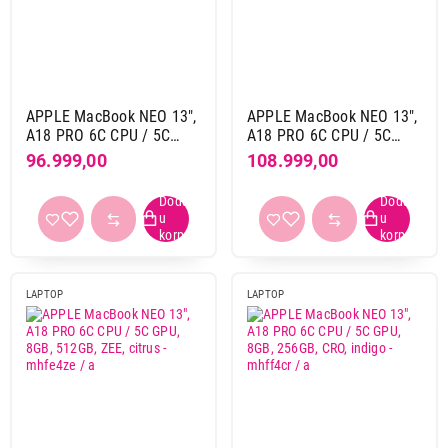
Thunderbolt port
da
54
ne
4
USB port (ukupno)
APPLE MacBook NEO 13",
APPLE MacBook NEO 13",
A18 PRO 6C CPU / 5C
A18 PRO 6C CPU / 5C
2
44
GPU, 8GB, 256GB, ZEE,
GPU, 8GB, 512GB, CRO,
96.999,00
108.999,00
3
28
citrus - mhfd4ze / a
citrus - mhfe4cr / a
LAN port (RJ45)
ne
72
LAPTOP
LAPTOP
Čitač otiska prsta
da
44
ne
28
Proizvođač procesora
Apple
72