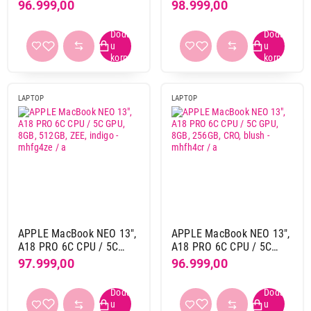
GPU, 8GB, 256GB, ZEE,
GPU, 8GB, 512GB, CRO,
96.999,00
98.999,00
Apple a18 pro
16
indigo - mhff4ze / a
indigo - mhfg4cr / a
Završi kupovinu
Apple m3 pro
1
Apple m4
1
Apple m5
32
Apple m5 max
9
LAPTOP
LAPTOP
Apple m5 pro
13
Primeni filtere
APPLE MacBook NEO 13",
APPLE MacBook NEO 13",
A18 PRO 6C CPU / 5C
A18 PRO 6C CPU / 5C
GPU, 8GB, 512GB, ZEE,
GPU, 8GB, 256GB, CRO,
97.999,00
96.999,00
indigo - mhfg4ze / a
blush - mhfh4cr / a