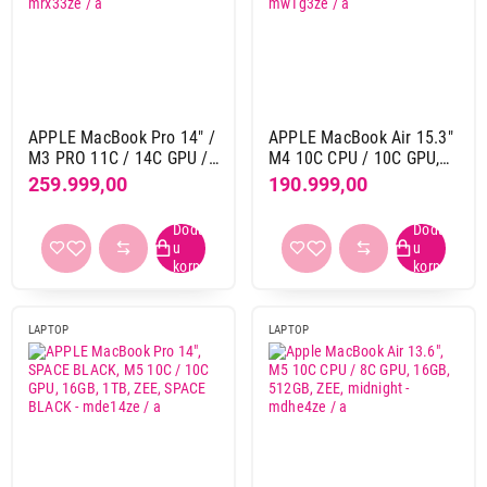
Brend
Apple
72
Napomena
APPLE MacBook Pro 14" /
APPLE MacBook Air 15.3"
Uz laptop ne dolazi adapter za punjenje
70
M3 PRO 11C / 14C GPU /
M4 10C CPU / 10C GPU,
18G / 512G, SPACE
16GB, 256GB, SILVER, ZEE
259.999,00
190.999,00
BLACK, ZEE - mrx33ze / a
- mw1g3ze / a
Preporuka punjača
Apple usb-c power adapter 20w md3j4zm/a
16
Apple usb-c power adapter 30w mw2g3zm/a
27
Apple usb-c power adapter 70w mxn53zm/a
27
LAPTOP
LAPTOP
Dijagonala ekrana
13,0"
18
13,6"
12
14"
1
14,2"
17