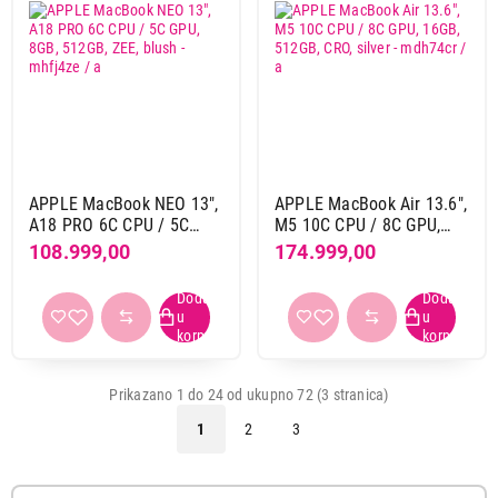
APPLE MacBook NEO 13",
APPLE MacBook Air 13.6",
A18 PRO 6C CPU / 5C
M5 10C CPU / 8C GPU,
GPU, 8GB, 512GB, ZEE,
16GB, 512GB, CRO, silver -
108.999,00
174.999,00
blush - mhfj4ze / a
mdh74cr / a
Prikazano 1 do 24 od ukupno 72 (3 stranica)
1
2
3