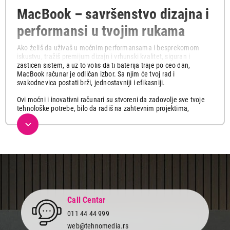
MacBook – savršenstvo dizajna i
performansi u tvojim rukama
Ako želiš da uživaš u moćnim performansama i besprekornom
iskustvu, tražiš premijum dizajn i vrhunski kvalitet, siguran i
zaštićen sistem, a uz to voliš da ti baterija traje po ceo dan,
MacBook računar je odličan izbor. Sa njim će tvoj rad i
svakodnevica postati brži, jednostavniji i efikasniji.
Ovi moćni i inovativni računari su stvoreni da zadovolje sve tvoje
tehnološke potrebe, bilo da radiš na zahtevnim projektima,
obrađuješ fotografije, montiraš video, učiš, surfuješ internetom ili
uživaš u multimedijalnom sadržaju. Zahvaljujući moćnim
procesorima, hardveru i softveru koji nesmetano funkcionišu u
zaštiti podataka od virusa, savršenim Retina ekranima i
superiornom macOS operativnim sistemom, MacBook je idealan
za profesionalce, studente i sve ljubitelje tehnologije.
Podeljeni su u dva glavna tipa: MacBook Air i MacBook Pro. Dok
obe porodice obuhvataju neke od modela laptopova sa najboljim
performansama na tržištu, Air se fokusira na karakteristike
Call Centar
kvaliteta pakovanja u laganom dizajnu, dok Pro cilja na potrebe
profesionalaca koji rade sa vizuelnim sadržajem ili pokreću
011 44 44 999
složene programe, a koji zahtevaju velike količine podataka i
web@tehnomedia.rs