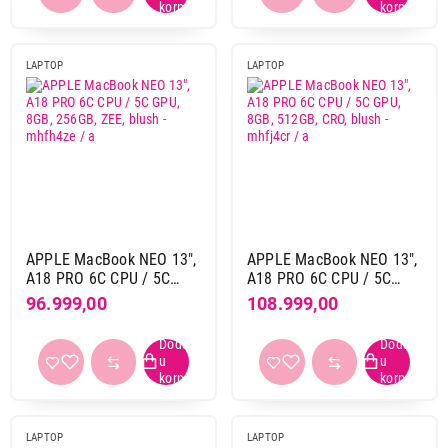
LAPTOP
LAPTOP
APPLE MacBook NEO 13",
APPLE MacBook NEO 13",
A18 PRO 6C CPU / 5C
A18 PRO 6C CPU / 5C
GPU, 8GB, 256GB, ZEE,
GPU, 8GB, 512GB, CRO,
96.999,00
108.999,00
blush - mhfh4ze / a
blush - mhfj4cr / a
LAPTOP
LAPTOP