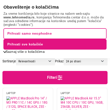
0
Obaveštenje o kolačićima
Za vreme korišćenja bilo koje stranice na našem web-sajtu
www.tehnomedia.rs
, kompanija Tehnomedia centar d.o.o. može da
sačuva određene informacije na korisnikov uređaj putem "kolačića"
It & gaming
Laptopovi
Macbook
(engleski "cookies").
MACBOOK
Prihvati samo neophodne
Prihvati sve kolačiće
1
2
3
Saznaj više o kolačićima
Sortiranje
Prikaz
Cena
Cena od
Cena do
Filteri
LAPTOP
LAPTOP
Podgrupa
Apple Macbook Air