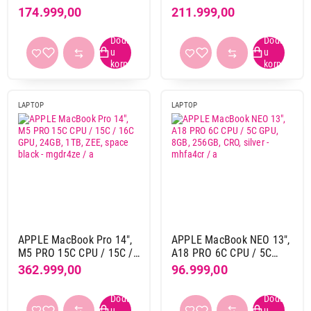
16GB, 512GB, ZEE, sky
16GB, 512GB, ZEE, sky
174.999,00
211.999,00
2 TB
1
blue - mdhh4ze / a
blue - mdvq4ze / a
2 TB SSD
14
256 GB SSD
9
512 GB SSD
20
LAPTOP
LAPTOP
Rezolucija ekrana
2408 x 1506 pix
16
2560 x 1664 pix
14
2880 x 1864 pix
13
3024 x 1964 pix
28
Materijal kućista
aluminijum
72
APPLE MacBook Pro 14",
APPLE MacBook NEO 13",
M5 PRO 15C CPU / 15C /
A18 PRO 6C CPU / 5C
16C GPU, 24GB, 1TB, ZEE,
GPU, 8GB, 256GB, CRO,
362.999,00
96.999,00
Boja
space black - mgdr4ze / a
silver - mhfa4cr / a
bež
4
crna
20