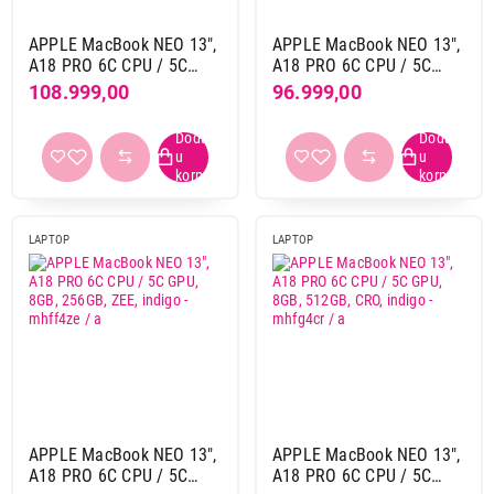
Serija procesora
APPLE MacBook NEO 13",
APPLE MacBook NEO 13",
A18 PRO 6C CPU / 5C
A18 PRO 6C CPU / 5C
Apple a18 pro
16
GPU, 8GB, 512GB, ZEE,
GPU, 8GB, 256GB, CRO,
108.999,00
96.999,00
Apple m3 pro
1
citrus - mhfe4ze / a
indigo - mhff4cr / a
Apple m4
1
Apple m5
32
Apple m5 max
9
259.999,00
LAPTOPOVI
Apple m5 pro
13
APPLE MacBook Pro 14" /M3 PRO
LAPTOP
LAPTOP
11C/14C GPU/18G/512G, SPACE BLACK,
Grafika
ZEE - mrx33ze/a
integrisana
70
Proizvod je dodat u korpu.
zasebna
2
Ukupno u korpi:
0,00
Memorija grafike
deljena memorija
71
Nastavi kupovinu
APPLE MacBook NEO 13",
APPLE MacBook NEO 13",
A18 PRO 6C CPU / 5C
A18 PRO 6C CPU / 5C
Model grafike