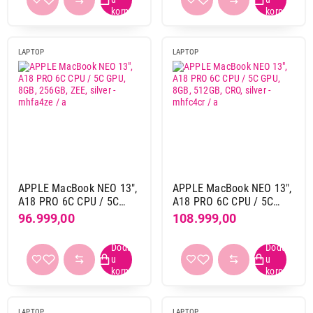
ljubicasta
4
plava
7
roze
4
LAPTOP
LAPTOP
srebrna
26
svetlo plava
1
tamno plava
2
žuta
4
Težina
do 2 kg
62
APPLE MacBook NEO 13",
APPLE MacBook NEO 13",
A18 PRO 6C CPU / 5C
A18 PRO 6C CPU / 5C
od 2 kg do 3 kg
10
GPU, 8GB, 256GB, ZEE,
GPU, 8GB, 512GB, CRO,
96.999,00
108.999,00
silver - mhfa4ze / a
silver - mhfc4cr / a
Gaming
ne
61
Touchscreen
LAPTOP
LAPTOP
da
2