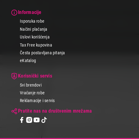
Informacije
Isporuka robe
Načini plaćanja
Uslovi korišćenja
Tax Free kupovina
Česta postavljana pitanja
eKatalog
Korisnički servis
Svi brendovi
Vraćanje robe
Reklamacije i servis
Pratite nas na društvenim mrežama