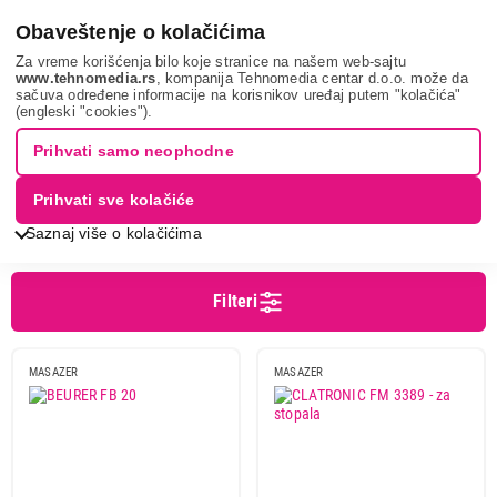
0
Obaveštenje o kolačićima
Za vreme korišćenja bilo koje stranice na našem web-sajtu
www.tehnomedia.rs
, kompanija Tehnomedia centar d.o.o. može da
sačuva određene informacije na korisnikov uređaj putem "kolačića"
Nega tela, lepota i zdravlje
Masažeri
Masažeri za stopala
(engleski "cookies").
MASAŽERI ZA STOPALA
Prihvati samo neophodne
Prihvati sve kolačiće
Sortiranje
Prikaz
Saznaj više o kolačićima
Filteri
Cena
Cena od
Cena do
MASAZER
MASAZER
Brend
Beurer
6