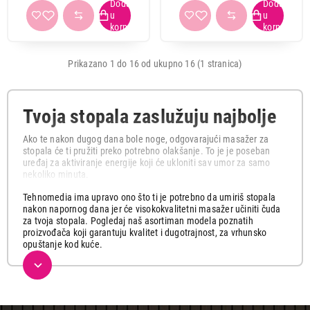
Prikazano 1 do 16 od ukupno 16 (1 stranica)
Tvoja stopala zaslužuju najbolje
Ako te nakon dugog dana bole noge, odgovarajući masažer za
stopala će ti pružiti preko potrebno olakšanje. To je je poseban
uređaj za aktiviranje energije koji će ukloniti sav umor za samo
nekoliko minuta.
Tehnomedia ima upravo ono što ti je potrebno da umiriš stopala
nakon napornog dana jer će visokokvalitetni masažer učiniti čuda
za tvoja stopala. Pogledaj naš asortiman modela poznatih
proizvođača koji garantuju kvalitet i dugotrajnost, za vrhunsko
opuštanje kod kuće.
Dizajnirani su da pruže duboku, opuštajuću masažu, baš za one
trenutke kada želiš da se opustiš i pokloniš svojim stopalima
pažnju koju zaslužuju. Stimulišu ključne tačke na stopalima,
smanjuju napetost, poboljšavaju cirkulaciju i pružaju osećaj