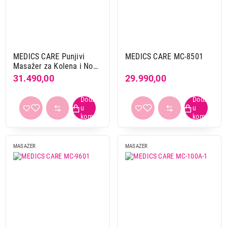
MEDICS CARE Punjivi
MEDICS CARE MC-8501
Masažer za Kolena i Noge
(Safirno Plava)
31.490,00
29.990,00
5.899,00
MASAŽER
MASAZER
MASAZER
BEURER FB 20
Proizvod je dodat u korpu.
Ukupno u korpi:
0,00