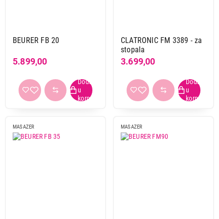
Clatronic
1
Hyperice
1
Medics care
8
BEURER FB 20
CLATRONIC FM 3389 - za
stopala
Boja
5.899,00
3.699,00
bela
6
crna
5
krem
1
plava
1
roze
1
MASAZER
MASAZER
siva
2
Napajanje
baterija
5
kabl
5
Primeni filtere