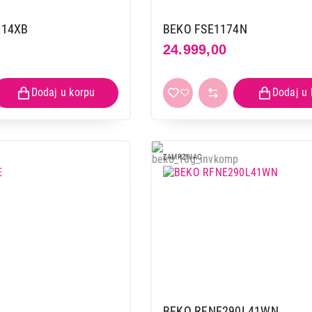
314XB
BEKO FSE1174N
24.999,00
ZAMRZIVAC
BEKO RFNE290L41WN