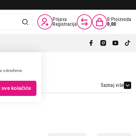
Prijava
0
Proizvoda
Registracija
0,00
va određene
Saznaj više
i sve kolačiće