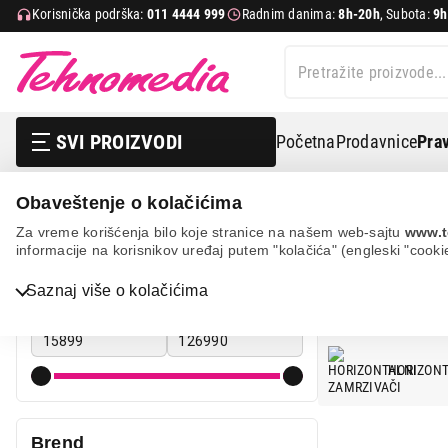
Korisnička podrška:
011 4444 999
Radnim danima:
8h-20h
, Subota:
9h
SVI PROIZVODI
Početna
Prodavnice
Prav
Obaveštenje o kolačićima
Bela tehnika
Zamrzivači
Za vreme korišćenja bilo koje stranice na našem web-sajtu
www.t
informacije na korisnikov uređaj putem "kolačića" (engleski "cooki
ZAMRZIVA
Cena
Saznaj više o kolačićima
Bela tehnika
Cena od
Cena do
TV, audio, video i foto
HORIZONT
IT & Gaming
Mobilni telefoni i tableti
Brend