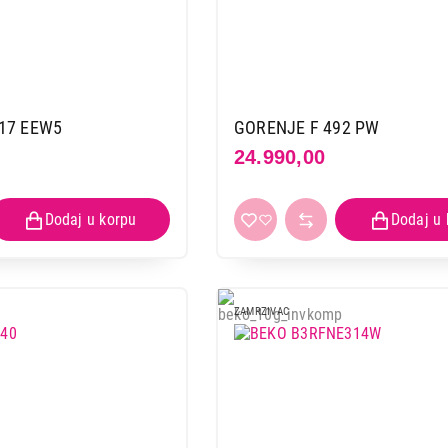
BEKO CF200EWN
Proizvod je dodat u korpu.
Ukupno u korpi:
0,00
17 EEW5
GORENJE F 492 PW
24.990,00
Nastavi kupovinu
Završi
ZAMRZIVAC