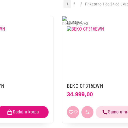
Prikazano 1 do 24 od ukup
1
2
3
ZAMRZIVAC
WN
BEKO CF316EWN
34.999,00