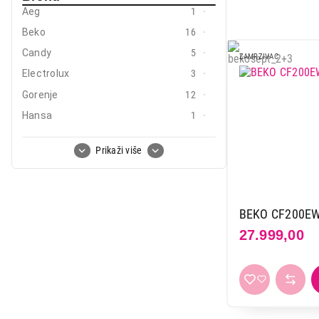
Mali kućni aparati
Aeg
1
Beko
16
Mali kuhinjski aparati
Candy
5
ZAMRZIVAC
Grejanje i hlađenje
Electrolux
3
Nega tela, lepota i zdravlje
Gorenje
12
Hansa
1
Sport i putovanje
Koncar
3
Sve za kuću i baštu
Prikaži više
Liebherr
2
Tesla
2
Vesa
Vesa
2
BEKO CF200E
Vivax
9
27.999,00
Vox
12