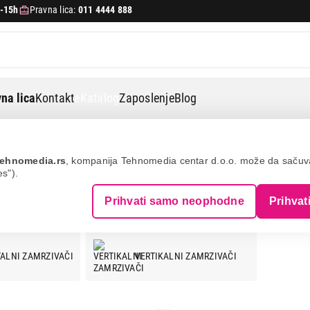
-15h
Pravna lica:
011 4444 888
na lica
Kontakt
eKatalog
Zaposlenje
Blog
ehnomedia.rs
, kompanija Tehnomedia centar d.o.o. može da saču
es").
ČI
Prihvati samo neophodne
Prihvat
ALNI ZAMRZIVAČI
VERTIKALNI ZAMRZIVAČI