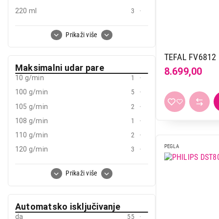
220 ml
3
240 ml
6
Prikaži više
250 ml
9
260 ml
2
TEFAL FV6812
Maksimalni udar pare
270 ml
13
8.699,00
10 g/min
1
280 ml
5
100 g/min
5
300 ml
27
105 g/min
2
310 ml
1
108 g/min
1
315 ml
1
110 g/min
2
320 ml
8
PEGLA
120 g/min
3
350 ml
17
130 g/min
2
360 ml
2
Prikaži više
140 g/min
4
380 ml
3
145 g/min
1
40 ml
1
Automatsko isključivanje
15 g/min
2
400 ml
8
da
55