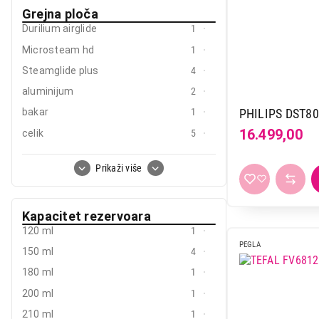
Grejna ploča
Tristar
2
Durilium airglide
1
Vivax
5
Microsteam hd
1
Vox
19
Steamglide plus
4
aluminijum
2
PHILIPS DST80
bakar
1
16.499,00
celik
5
inox
12
Prikaži više
keramicka
105
teflon
3
Kapacitet rezervoara
titanijum
2
120 ml
1
PEGLA
150 ml
4
180 ml
1
200 ml
1
210 ml
1