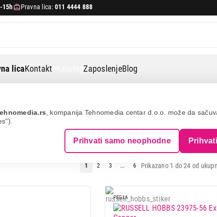
-15h
Pravna lica:
011 4444 888
na lica
Kontakt
eKatalog
Zaposlenje
Blog
ehnomedia.rs
, kompanija Tehnomedia centar d.o.o. može da saču
es").
PARU
Prihvati samo neophodne
Prihvat
Prikazano 1 do 24 od ukupn
1
2
3
...
6
PEGLA