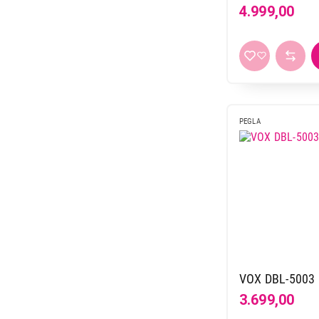
zlatno-bela
1
4.999,00
PEGLA
VOX DBL-5003
3.699,00