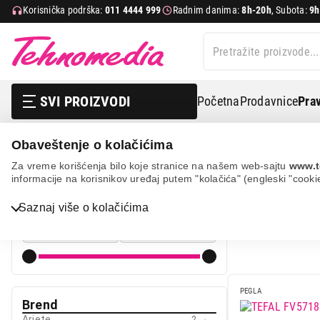
Korisnička podrška:
011 4444 999
Radnim danima:
8h-20h
, Subota:
9h
SVI PROIZVODI
Početna
Prodavnice
Prav
Obaveštenje o kolačićima
Mali kućni aparati
Pegle
Klasične pegle na paru
Za vreme korišćenja bilo koje stranice na našem web-sajtu
www.t
informacije na korisnikov uređaj putem "kolačića" (engleski "cooki
PEGLE NA 
Cena
Saznaj više o kolačićima
Cena od
Cena do
Bela tehnika
TV, audio, video i foto
PEGLA
IT & Gaming
Brend
Ariete
2