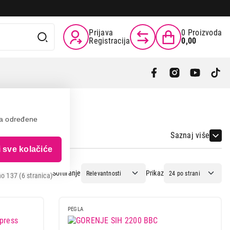
Prijava
0
Proizvoda
Registracija
0,00
va određene
Saznaj više
i sve kolačiće
Sortiranje
Prikaz
o 137 (6 stranica)
PEGLA