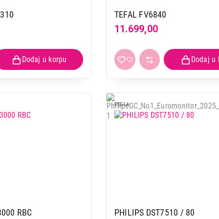
TEFAL FV5718
310
TEFAL FV6840
Proizvod je dodat u korpu.
11.699,00
Ukupno u korpi:
0,00
Nastavi kupovinu
Završi
PEGLA
3000 RBC
PHILIPS DST7510 / 80