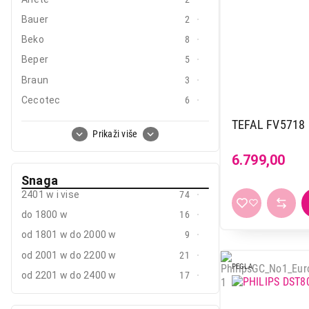
Mobilni telefoni i tableti
Bauer
2
Mali kućni aparati
Beko
8
Mali kuhinjski aparati
Beper
5
Braun
3
Grejanje i hlađenje
Cecotec
6
Nega tela, lepota i zdravlje
Clatronic
3
TEFAL FV5718
Sport i putovanje
Prikaži više
Ecg
2
6.799,00
Sve za kuću i baštu
Electrolux
2
Snaga
Gorenje
10
Vesa
2401 w i vise
74
Linea
4
do 1800 w
16
Philips
25
od 1801 w do 2000 w
9
Rowenta
7
od 2001 w do 2200 w
21
Russell hobbs
7
PEGLA
od 2201 w do 2400 w
17
Sencor
3
Tefal
22