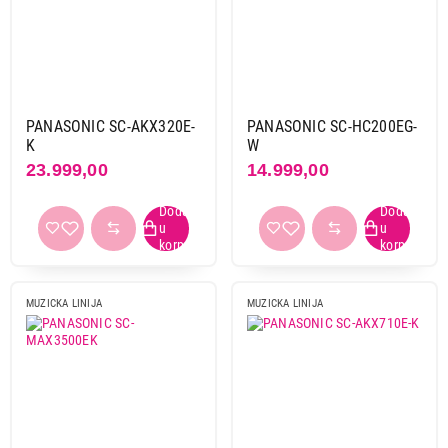
ne
1
Brend
Akai
1
Blaupunkt
12
PANASONIC SC-AKX320E-
PANASONIC SC-HC200EG-
Denver
1
K
W
23.999,00
14.999,00
Panasonic
9
Philips
5
Bluetooth
da
18
MUZICKA LINIJA
MUZICKA LINIJA
Tip
mikro linija
19
mini linija
1
Boja