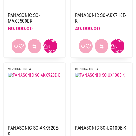
bela
5
crna
15
PANASONIC SC-
PANASONIC SC-AKX710E-
crno siva
2
MAX3500EK
K
69.999,00
49.999,00
ostale boje
5
USB
da
25
ne
2
MUZICKA LINIJA
MUZICKA LINIJA
Primeni filtere
PANASONIC SC-AKX520E-
PANASONIC SC-UX100E-K
K