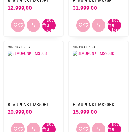
BLAUPUNKT MS12BT
BLAUPUNKT MS70BT
12.999,00
31.999,00
23.999,00
MUZIČKE LINIJE
MUZICKA LINIJA
MUZICKA LINIJA
PANASONIC SC-AKX320E-K
Proizvod je dodat u korpu.
Ukupno u korpi:
0,00
Nastavi kupovinu
BLAUPUNKT MS50BT
BLAUPUNKT MS20BK
20.999,00
15.999,00
Završi kupovinu