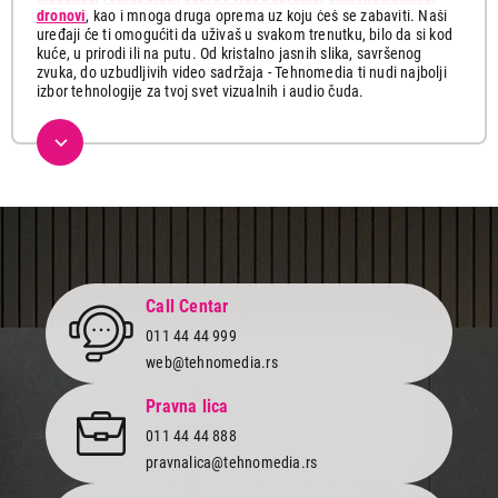
dronovi
, kao i mnoga druga oprema uz koju ćeš se zabaviti. Naši
uređaji će ti omogućiti da uživaš u svakom trenutku, bilo da si kod
kuće, u prirodi ili na putu. Od kristalno jasnih slika, savršenog
zvuka, do uzbudljivih video sadržaja - Tehnomedia ti nudi najbolji
izbor tehnologije za tvoj svet vizualnih i audio čuda.
Ovde možeš pronaći najnovije multimedijalne uređaje koji će ti
pružiti uzbudljive trenutke sa tvojim najmilijima. Istraži našu
ponudu koja obuhvata širok spektar vrhunskih televizora sa
visokom rezolucijom, profesionalnih dronova i akcionih kamera,
vrhunskih zvučnika kao i kvalitetnih fotoaparata za snimanje
najdragocenijih trenutaka.
Izaberi smart televizor u Full HD, 4K ili 8K rezoluciji, uživaj u
prednostima savremenog uređaja i uđi u svet beskonačne zabave.
Gledaj svoje omiljene filmove, serije i sportske događaje sa
Call Centar
neverovatnim realizmom i osećajem da si deo svake scene.
011 44 44 999
Ponesi svoj fotoaparat svuda sa sobom i zabeleži svaku
web@tehnomedia.rs
nezaboravnu uspomenu. Snimaj važne događaje, putovanja i
posebne trenutke našim kamerama sa kristalno jasnim detaljima i
Pravna lica
profesionalnim efektima.
011 44 44 888
Bez obzira da li želiš da poboljšaš svoj dom novim sistemom
pravnalica@tehnomedia.rs
zvučnika, ili voliš da slušaš muziku u prirodi sa društvom, u
Tehnomedia ponudi ćeš pronaći sve o čemu si ikada maštao. Za