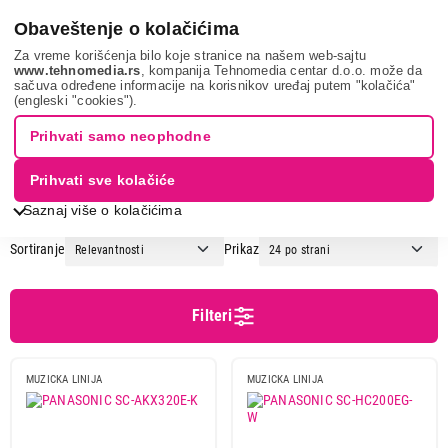
0
Obaveštenje o kolačićima
Za vreme korišćenja bilo koje stranice na našem web-sajtu
www.tehnomedia.rs
, kompanija Tehnomedia centar d.o.o. može da
sačuva određene informacije na korisnikov uređaj putem "kolačića"
Tv, audio, video i foto
Av uređaji
Muzičke linije
(engleski "cookies").
MUZIČKE LINIJE
Prihvati samo neophodne
Prihvati sve kolačiće
1
2
Saznaj više o kolačićima
Sortiranje
Prikaz
Cena
Cena od
Cena do
Filteri
MUZICKA LINIJA
MUZICKA LINIJA
iPod kompatibilnost
da
2