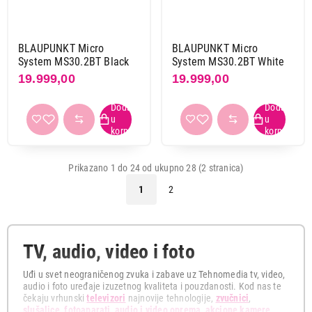
BLAUPUNKT Micro
BLAUPUNKT Micro
System MS30.2BT Black
System MS30.2BT White
19.999,00
19.999,00
Prikazano 1 do 24 od ukupno 28 (2 stranica)
1
2
TV, audio, video i foto
Uđi u svet neograničenog zvuka i zabave uz Tehnomedia tv, video,
audio i foto uređaje izuzetnog kvaliteta i pouzdanosti. Kod nas te
čekaju vrhunski
televizori
najnovije tehnologije,
zvučnici
,
slušalice
,
fotoaparati
,
audio i video oprema
,
akcione kamere
,