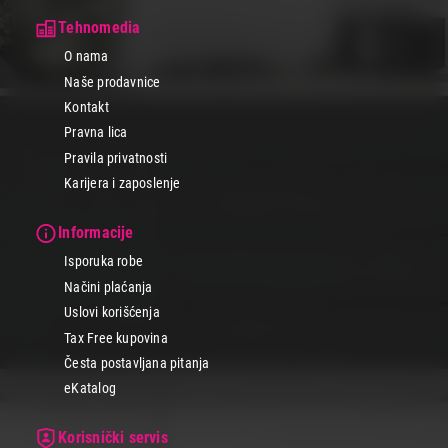
Tehnomedia
O nama
Naše prodavnice
Kontakt
Pravna lica
Pravila privatnosti
Karijera i zaposlenje
Informacije
Isporuka robe
Načini plaćanja
Uslovi korišćenja
Tax Free kupovina
Česta postavljana pitanja
eKatalog
Korisnički servis