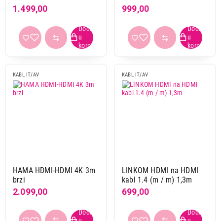
1.499,00
999,00
Hdmi ženski
3
Vga
1
Verzija
1.4
2
KABL IT/AV
KABL IT/AV
2.0 (4K @60 fps)
6
Oblik kabla
kružni
8
Boja
crna
23
crno-braon
1
HAMA HDMI-HDMI 4K 3m
LINKOM HDMI na HDMI
brzi
kabl 1.4 (m / m) 1,3m
2.099,00
699,00
Pozlaćeni konektor
da
6