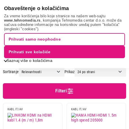
0
Obaveštenje o kolačićima
Za vreme korišćenja bilo koje stranice na našem web-sajtu
www.tehnomedia.rs
, kompanija Tehnomedia centar d.o.o. može da
sačuva određene informacije na korisnikov uređaj putem "kolačića"
It & gaming
Kablovi i adapteri
Hdmi kablovi
(engleski "cookies").
HDMI KABLOVI
Prihvati samo neophodne
Prihvati sve kolačiće
1
2
3
Saznaj više o kolačićima
Sortiranje
Prikaz
Cena
Cena od
Cena do
Filteri
KABL IT/AV
KABL IT/AV
Brend
Fast asia
1