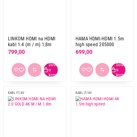
Gembird
12
Hama
11
Kettz
3
Linkom
22
S-box
5
LINKOM HDMI na HDMI
HAMA HDMI-HDMI 1.5m
S-link
4
kabl 1.4 (m / m) 1,8m
high speed 205000
799,00
699,00
Ugreen
1
Dužina
1 m
1
1,3 m
2
1,5 m
9
KABL IT/AV
KABL IT/AV
1,8 m
8
10 m
6
15 m
5
2 m
1
20 m
2