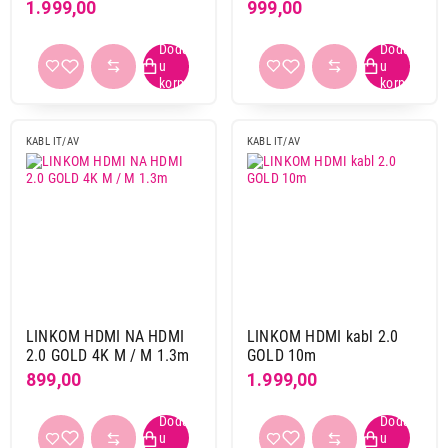
1.999,00
999,00
Završi kupovinu
KABL IT/AV
KABL IT/AV
LINKOM HDMI NA HDMI
LINKOM HDMI kabl 2.0
2.0 GOLD 4K M / M 1.3m
GOLD 10m
899,00
1.999,00