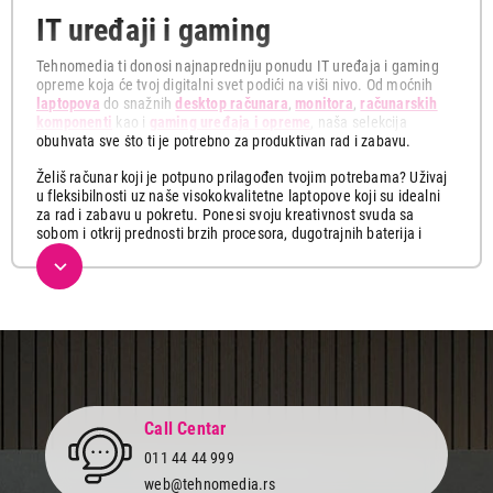
IT uređaji i gaming
Tehnomedia ti donosi najnapredniju ponudu IT uređaja i gaming
opreme koja će tvoj digitalni svet podići na viši nivo. Od moćnih
laptopova
do snažnih
desktop računara
,
monitora
,
računarskih
komponenti
kao i
gaming uređaja i opreme
, naša selekcija
obuhvata sve što ti je potrebno za produktivan rad i zabavu.
Želiš računar koji je potpuno prilagođen tvojim potrebama? Uživaj
u fleksibilnosti uz naše visokokvalitetne laptopove koji su idealni
za rad i zabavu u pokretu. Ponesi svoju kreativnost svuda sa
sobom i otkrij prednosti brzih procesora, dugotrajnih baterija i
tankih dizajna koji se lako uklapaju u svaku torbu.
Ako tražiš moćan i prilagodljiv uređaj za rad u kancelariji ili kod
kuće, naši desktop računari su pravi izbor. Snabdeveni najnovijim
procesorima i grafičkim karticama, oni će ti omogućiti bezbrižan
multitasking i kreiranje vrhunskih sadržaja.
Kvalitetan računar kombinuj sa kvalitetnim i pouzdanim
monitorima iz naše široke ponude koji donose vrhunsku rezoluciju i
kristalno jasne slike, bez obzira da li radiš, surfuješ po internetu,
Call Centar
gledaš filmove ili igraš igrice.
011 44 44 999
Zakorači u svet igara u virtuelnoj realnosti, gde te čekaju sjajne
web@tehnomedia.rs
avanture i izazovi uz naše konzole, a za u uživanje i udobnost