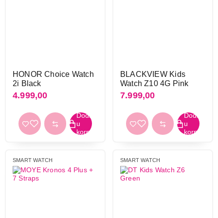
NFC
da
85
ne
246
HONOR Choice Watch
BLACKVIEW Kids
Barometar
2i Black
Watch Z10 4G Pink
da
104
4.999,00
7.999,00
ne
217
Kompas
da
116
ne
213
SMART WATCH
SMART WATCH
Akcelerometar
da
197
ne
136