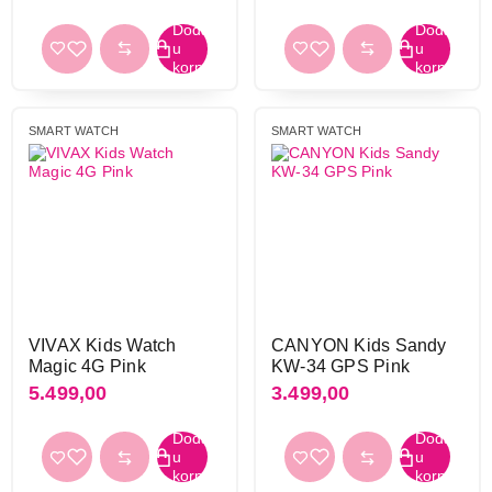
Noise
2
Samsung
16
TCL
2
Ultrahuman
48
SMART WATCH
SMART WATCH
Vesa
3
Vivax
8
Xiaomi
25
Xo
1
ZTE
1
Tip ekrana
AMOLED
144
VIVAX Kids Watch
CANYON Kids Sandy
Magic 4G Pink
KW-34 GPS Pink
IPS
31
5.499,00
3.499,00
Lcd
7
Ltpo amoled
1
Ltps
2
MiP
1