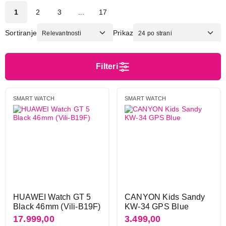
Auron
1
1
2
3
...
17
Blackview
8
Canyon
7
Sortiranje
Prikaz
Denver
13
DT
8
Filteri
Fit pro up
2
Garmin
7
SMART WATCH
SMART WATCH
Hama
15
Havit
2
Hifuture
54
Honor
6
Huawei
32
Ksix
32
Mador
4
Mibro
11
HUAWEI Watch GT 5
CANYON Kids Sandy
Black 46mm (Vili-B19F)
KW-34 GPS Blue
Motorola
2
17.999,00
3.499,00
Moye
12