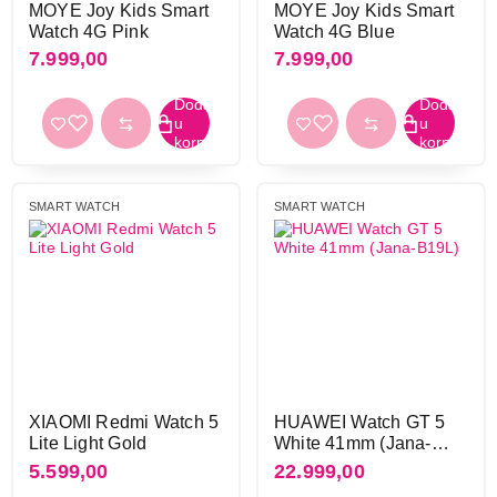
MOYE Joy Kids Smart
MOYE Joy Kids Smart
Watch 4G Pink
Watch 4G Blue
Materijal narukvice
7.999,00
7.999,00
elastomer
8
koža
12
metal
34
plastika
2
silikon
241
SMART WATCH
SMART WATCH
silikon- tkanina
4
tekstil
13
Otpornost na vodu i prašinu
1 ATM
25
10 ATM
4
2 ATM
2
XIAOMI Redmi Watch 5
HUAWEI Watch GT 5
20 ATM, ip68, ip69, ip6x
3
Lite Light Gold
White 41mm (Jana-
3 ATM
7
B19L)
5.599,00
22.999,00
5 ATM
108