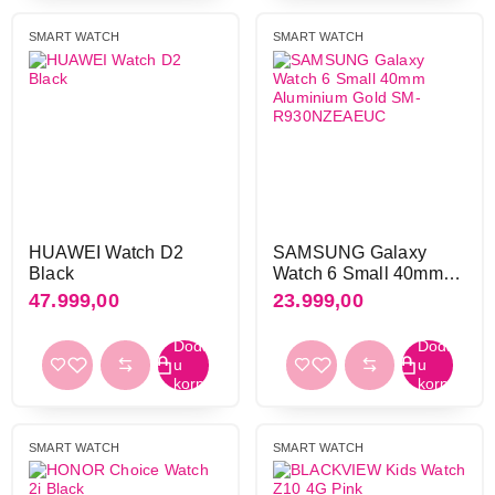
Ukupno u korpi:
0,00
ne
304
SMART WATCH
SMART WATCH
Nastavi kupovinu
SIM kartica
da
89
ne
250
Završi kupovinu
WiFi
da
106
HUAWEI Watch D2
SAMSUNG Galaxy
ne
229
Black
Watch 6 Small 40mm
Aluminium Gold SM-
47.999,00
23.999,00
R930NZEAEUC
Bluetooth
da
364
ne
18
GPS
SMART WATCH
SMART WATCH
da
186
ne
149