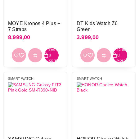
Žiroskop
da
133
MOYE Kronos 4 Plus +
DT Kids Watch Z6
ne
193
7 Straps
Green
8.999,00
3.999,00
Primeni filtere
SMART WATCH
SMART WATCH
SAMSUNG Galaxy
HONOR Choice Watch