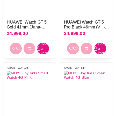
Oblik pametnog sata
elipsa
4
kvadratni
36
HUAWEI Watch GT 5
HUAWEI Watch GT 5
okrugli
187
Gold 41mm (Jana-
Pro Black 46mm (Vili-
osmougaoni
4
B19M)
B29F)
24.999,00
24.999,00
pravougaoni
156
Materijal kućišta
Pc + abs
2
aluminijum
50
SMART WATCH
SMART WATCH
keramika
3
metal
210
metal/keramika/safirno staklo
2
metal/keramika/staklo
1
metal/plastika
47
metal/staklo
3
plastika
60