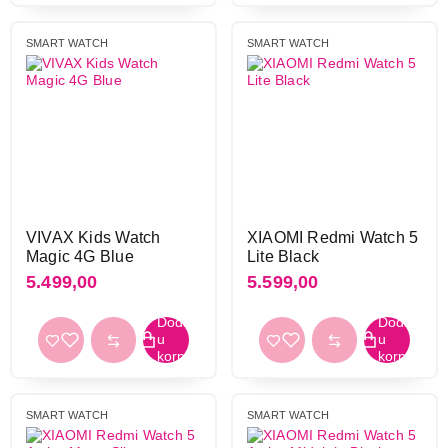
OLED
74
SMART WATCH
SMART WATCH
TFT
26
ostali
29
Boja
bela
14
bež
6
braon
3
crna
135
VIVAX Kids Watch
XIAOMI Redmi Watch 5
Magic 4G Blue
Lite Black
crna-plava
1
5.499,00
5.599,00
crna-siva
1
crna-zelena
1
crvena
3
krem
5
krem-zlatna
1
SMART WATCH
SMART WATCH
ljubičasta
7