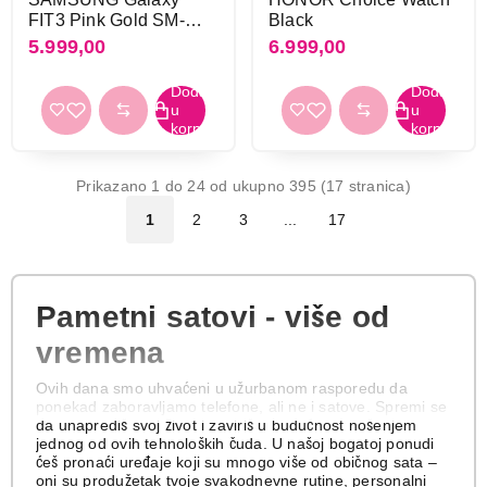
FIT3 Pink Gold SM-
Black
R390-NID
5.999,00
6.999,00
Prikazano 1 do 24 od ukupno 395 (17 stranica)
1
2
3
...
17
Pametni satovi - više od
vremena
Ovih dana smo uhvaćeni u užurbanom rasporedu da
ponekad zaboravljamo telefone, ali ne i satove. Spremi se
da unaprediš svoj život i zaviriš u budućnost nošenjem
jednog od ovih tehnoloških čuda. U našoj bogatoj ponudi
ćeš pronaći uređaje koji su mnogo više od običnog sata –
oni su produžetak tvoje svakodnevne rutine, personalni