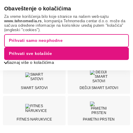
0
Obaveštenje o kolačićima
Za vreme korišćenja bilo koje stranice na našem web-sajtu
www.tehnomedia.rs
, kompanija Tehnomedia centar d.o.o. može da
sačuva određene informacije na korisnikov uređaj putem "kolačića"
Mobilni telefoni i tableti
Pametni satovi
(engleski "cookies").
Prihvati samo neophodne
PAMETNI SATOVI I FITNES
NARUKVICE
Prihvati sve kolačiće
Saznaj više o kolačićima
Cena
SMART SATOVI
DEČIJI SMART SATOVI
Cena od
Cena do
FITNES NARUKVICE
PAMETNI PRSTEN
Brend
Apple
73