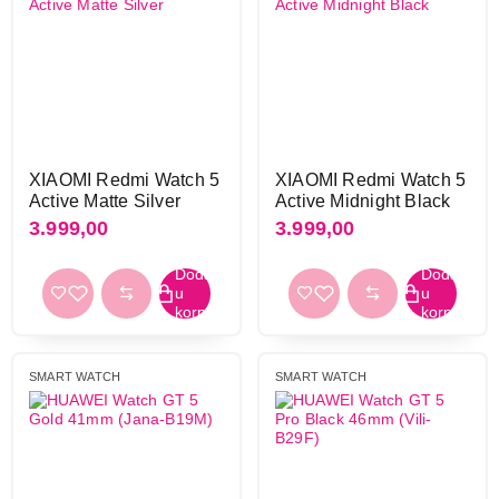
narandžasta
5
pink
4
plava
24
plava-žuta
1
roze
23
roze zlatna
8
XIAOMI Redmi Watch 5
XIAOMI Redmi Watch 5
roze zlatna-krem
3
Active Matte Silver
Active Midnight Black
siva
35
3.999,00
3.999,00
siva-crna
3
srebrna
48
srebrna-ljubičasta
6
titanijum
11
zelena
14
SMART WATCH
SMART WATCH
zelena-narandžasta
1
zlatna
30
žuta
1