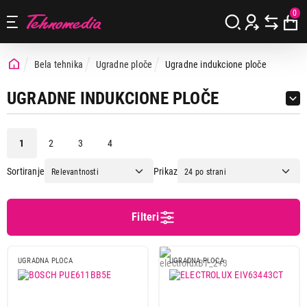
0
Bela tehnika
Ugradne ploče
Ugradne indukcione ploče
UGRADNE INDUKCIONE PLOČE
1
2
3
4
Sortiranje
Prikaz
Cena
Cena od
Cena do
Filteri
UGRADNA PLOCA
UGRADNA PLOCA
Brend
Aeg
6