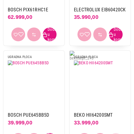
senzorsko
95
BOSCH PIX61RHC1E
ELECTROLUX EIB60420CK
62.999,00
35.990,00
Boja
bela
3
crna
86
crna sa inox okvirom
4
crna sa metalnim okvirom
1
UGRADNA PLOCA
UGRADNA PLOCA
siva
1
Materijal ploče
staklokeramika
94
Tip ploče
nezavisna
94
BOSCH PUE645BB5D
BEKO HII64200SMT
zavisna
1
39.999,00
33.999,00