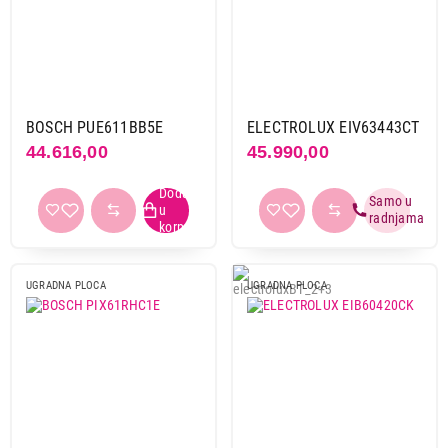
Beko
12
Bosch
7
Candy
3
Electrolux
16
Elica
3
BOSCH PUE611BB5E
ELECTROLUX EIV63443CT
Gorenje
5
44.616,00
45.990,00
Haier
4
Hansa
9
Hisense
1
Miele
4
Samsung
1
UGRADNA PLOCA
UGRADNA PLOCA
Tesla
4
Vivax
3
Vox
6
Whirlpool
11
Način upravljanja