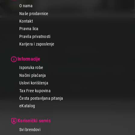
Tehnomedia - mesto sigurne i pouzdane kupovine.
O nama
Naše prodavnice
Kontakt
Pravna lica
Pravila privatnosti
Karijera i zaposlenje
Informacije
Isporuka robe
Načini plaćanja
Uslovi korišćenja
Tax Free kupovina
Česta postavljana pitanja
eKatalog
Korisnički servis
Svi brendovi