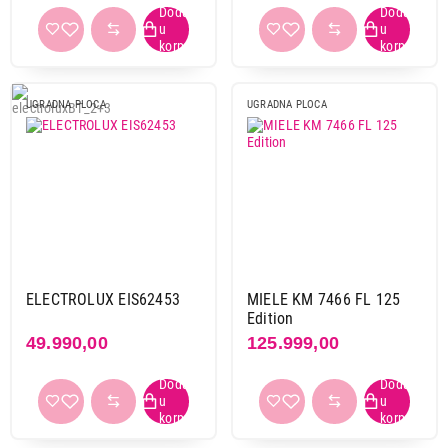
Energetski razred
A
2
Primeni filtere
UGRADNA PLOCA
UGRADNA PLOCA
44.616,00
UGRADNE PLOČE
BOSCH PUE611BB5E
Proizvod je dodat u korpu.
Ukupno u korpi:
0,00
ELECTROLUX EIS62453
MIELE KM 7466 FL 125
Nastavi kupovinu
Edition
49.990,00
125.999,00
Završi kupovinu