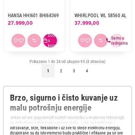
HANSA HHI601 BHI68369
WHIRLPOOL WL S8560 AL
27.999,00
37.999,00
Prikazano 1 do 24 od ukupno 95 (4 stranica)
1
2
3
4
Brzo, sigurno i čisto kuvanje uz
malu potrošnju energije
Jedan od sve popularnijih kućnih saveznika u modernoj tehnologiji
su definitivno indukcione ugradne ploče. Lake za korišćenje i
održavanje, brze, fleksibilne i uz sve to štede električnu energiju,
dizajnirane su da istovremeno budu praktične i efikasne pa se sve