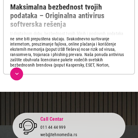
Završi kupovinu
Maksimalna bezbednost tvojih
podataka – Originalna antivirus
softverska rešenja
U digitalnom dobu, bezbednost tvojih ličnih i poslovnih podataka
ne sme biti prepuštena slučaju. Svakodnevno surfovanje
internetom, preuzimanje fajlova, online plaćanja i korišćenje
eksternih memorija (poput USB fleševa) nose rizik od virusa,
ransomvera, trojanaca i phishing prevara. Naša ponuda antivirus
zaštite obuhvata licencirane pakete vodećih svetskih
bezbednosnih brendova (poput Kaspersky, ESET, Norton,
Bitdefender i drugih), koji pružaju proaktivnu zaštitu u realnom
vremenu, čuvajući tvoj računar, telefon i mrežu od najsavremenijih
sajber pretnji.
Bilo da ti je potrebna bazična zaštita za jedan kućni računar,
napredni paket sa ugrađenim roditeljskim nadzorom i bezbednim
pretraživačem za e-banking, ili kompleksno rešenje za zaštitu svih
uređaja u maloj i srednjoj firmi, kod nas ćeš pronaći odgovarajući
licencni paket. Naš asortiman se bazira na originalnim fizičkim
pakovanjima (kutije sa zvaničnim licencnim kodovima i
Call Centar
instalacionim uputstvima) koja ti garantuju stopostotnu legalnost
011 44 44 999
softvera, pravo na redovno ažuriranje baze virusa i direktnu
tehničku podršku proizvođača tokom celog trajanja pretplate.
web@tehnomedia.rs