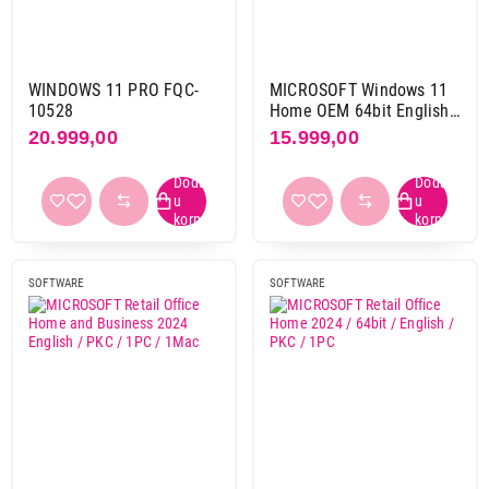
Microsoft
9
Primeni filtere
WINDOWS 11 PRO FQC-
MICROSOFT Windows 11
10528
Home OEM 64bit English
KW9-00632
20.999,00
15.999,00
SOFTWARE
SOFTWARE