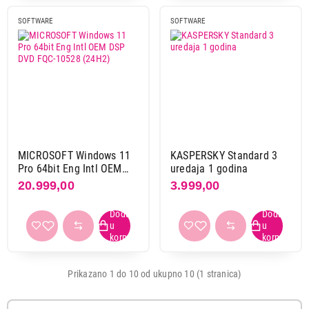
SOFTWARE
SOFTWARE
20.999,00
SOFTWARE
MICROSOFT Windows 11
KASPERSKY Standard 3
WINDOWS 11 PRO FQC-10528
Pro 64bit Eng Intl OEM
uredaja 1 godina
Proizvod je dodat u korpu.
DSP DVD FQC-10528
20.999,00
3.999,00
(24H2)
Ukupno u korpi:
0,00
Nastavi kupovinu
Prikazano 1 do 10 od ukupno 10 (1 stranica)