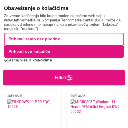
0
Obaveštenje o kolačićima
Za vreme korišćenja bilo koje stranice na našem web-sajtu
www.tehnomedia.rs
, kompanija Tehnomedia centar d.o.o. može da
sačuva određene informacije na korisnikov uređaj putem "kolačića"
It & gaming
Software
Antivirus zaštita
(engleski "cookies").
ANTIVIRUS ZAŠTITA
Prihvati samo neophodne
Prihvati sve kolačiće
Sortiranje
Prikaz
Saznaj više o kolačićima
Filteri
Cena
Cena od
Cena do
SOFTWARE
SOFTWARE
Brend
Kaspersky
1