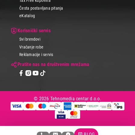
Tax Free kupovina
Česta postavljana pitanja
eKatalog
Korisnički servis
Svi brendovi
Vraćanje robe
Reklamacije i servis
Pratite nas na društvenim mrežama
© 2026 Tehnomedia centar d.o.o.
BLOG