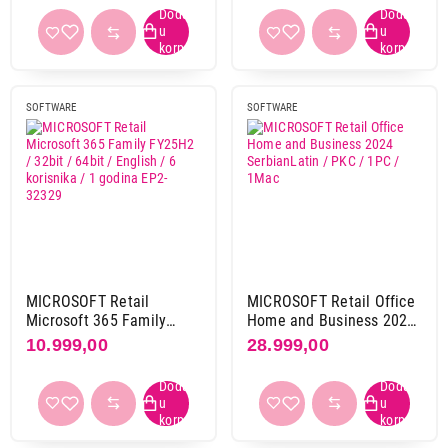
SOFTWARE
SOFTWARE
MICROSOFT Retail
MICROSOFT Retail Office
Microsoft 365 Family
Home and Business 2024
FY25H2 / 32bit / 64bit /
SerbianLatin / PKC / 1PC
10.999,00
28.999,00
English / 6 korisnika / 1
/ 1Mac
godina EP2-32329