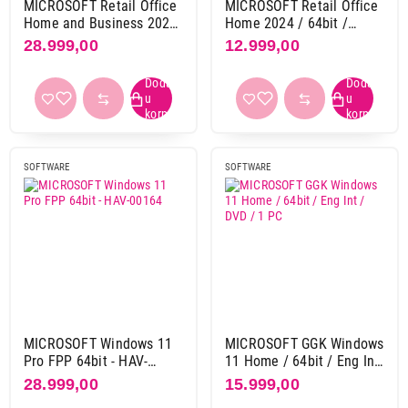
MICROSOFT Retail Office
MICROSOFT Retail Office
Home and Business 2024
Home 2024 / 64bit /
English / PKC / 1PC /
English / PKC / 1PC
28.999,00
12.999,00
1Mac
SOFTWARE
SOFTWARE
MICROSOFT Windows 11
MICROSOFT GGK Windows
Pro FPP 64bit - HAV-
11 Home / 64bit / Eng Int
00164
/ DVD / 1 PC
28.999,00
15.999,00