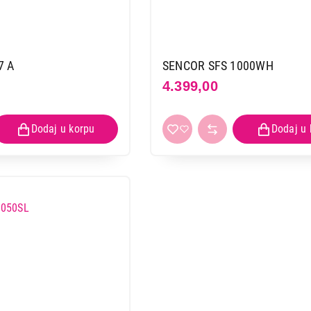
7 A
SENCOR SFS 1000WH
4.399,00
MESOREZNICE
CECOTEC RocknCut Twin
Proizvod je dodat u korpu.
Ukupno u korpi:
0,00
Nastavi kupovinu
Završi