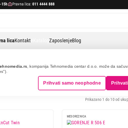
-15h
Pravna lica:
011 4444 888
na lica
Kontakt
eKatalog
Zaposlenje
Blog
ane
Mesoreznice
ehnomedia.rs
, kompanija Tehnomedia centar d.o.o. može da saču
es").
ICE
Prihvati samo neophodne
Prihvat
Prikazano 1 do 10 od ukup
MESOREZNICA