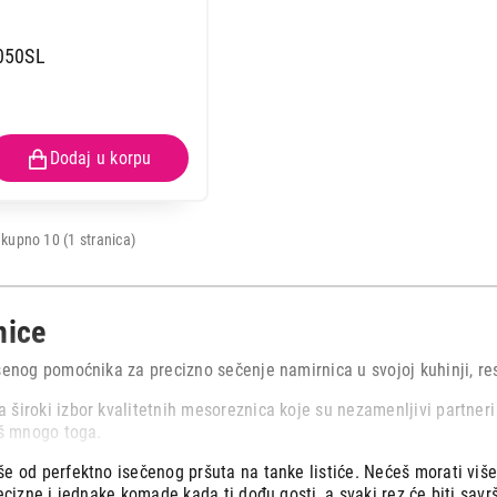
050SL
kupno 10 (1 stranica)
nice
šenog pomoćnika za precizno sečenje namirnica u svojoj kuhinji, res
široki izbor kvalitetnih mesoreznica koje su nezamenljivi partneri 
oš mnogo toga.
e od perfektno isečenog pršuta na tanke listiće. Nećeš morati više 
recizne i jednake komade kada ti dođu gosti, a svaki rez će biti sav