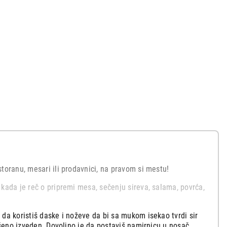
toranu, mesari ili prodavnici, na pravom si mestu!
kada je reč o pripremi mesa, sečenju sireva, salama, povrća,
da koristiš daske i noževe da bi sa mukom isekao tvrdi sir
ršeno izveden. Dovoljno je da postaviš namirnicu u nosač,