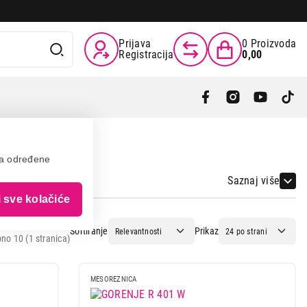
Prijava
0
Proizvoda
Registracija
0,00
va određene
Saznaj više
i sve kolačiće
Sortiranje
Prikaz
no 10 (1 stranica)
MESOREZNICA