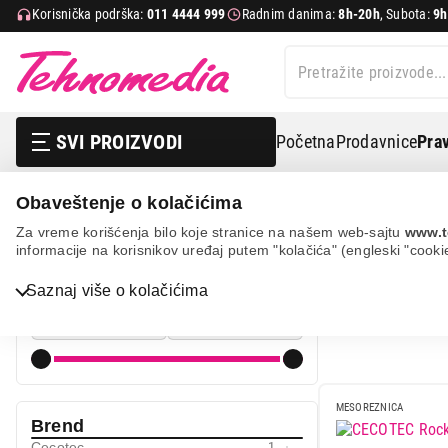
Korisnička podrška:
011 4444 999
Radnim danima:
8h-20h
, Subota:
9h
SVI PROIZVODI
Početna
Prodavnice
Prav
Obaveštenje o kolačićima
Mali kuhinjski aparati
Aparati za pripremu i čuvanje hr
Za vreme korišćenja bilo koje stranice na našem web-sajtu
www.t
informacije na korisnikov uređaj putem "kolačića" (engleski "cooki
MESOREZN
Cena
Bela tehnika
Saznaj više o kolačićima
Cena od
Cena do
TV, audio, video i foto
IT & Gaming
Mobilni telefoni i tableti
MESOREZNICA
Brend
Mali kućni aparati
Cecotec
1