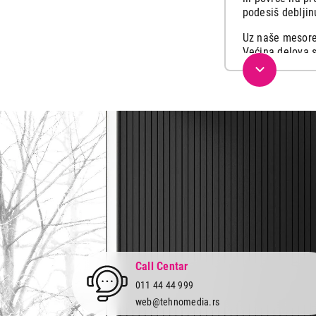
podesiš debljin
Uz naše mesorez
Većina delova s
I što je vrlo v
Nabavi kva
Bilo da ti je p
proizvodiš suše
Istraži naš šir
uz akcijske cene
Tvoj partner za
Call Centar
011 44 44 999
web@tehnomedia.rs