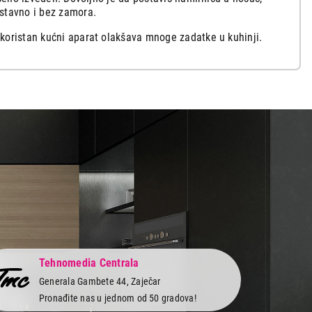
ostavno i bez zamora.
 koristan kućni aparat olakšava mnoge zadatke u kuhinji.
e tokom upotrebe tako da su bezbedne za korišćenje.
 olakšaš sebi poslove u kuhinji ili za svoje potrebe
ću i brzinu svim svojim kulinarskim poduhvatima već danas.
unskih mesoreznica. Čeka te sigurna i jednostavna kupovina
Tehnomedia Centrala
Generala Gambete 44, Zaječar
Pronađite nas u jednom od 50 gradova!