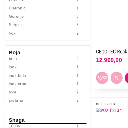
Mali kuhinjski aparati
Clatronic
1
Gorenje
3
Grejanje i hlađenje
Sencor
3
Nega tela, lepota i zdravlje
Vox
2
Sport i putovanje
Sve za kuću i baštu
CECOTEC Rock
Boja
bela
2
12.999,00
Vesa
inox
1
inox-bela
1
inox-crna
1
siva
2
srebrna
2
MESOREZNICA
Snaga
100 w
1