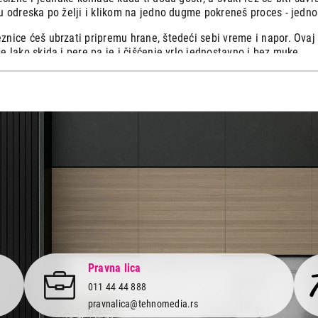
u odreska po želji i klikom na jedno dugme pokreneš proces - jedn
nice ćeš ubrzati pripremu hrane, štedeći sebi vreme i napor. Ovaj
e lako skida i pere pa je i čišćenje vrlo jednostavno i bez muke.
ažno, opremljene su sigurnosnim funkcijama koje sprečavaju povred
litetnu mesoreznicu već danas
otrebna profesionalna mašina za sečenje mesa, tražiš mesoreznicu da
no meso, u Tehnomediji ćeš pronaći sve po tvojoj meri. Dodaj lako
oki asortiman i osveži svoju kuhinju i pripremu hrane uz pomoć vrh
 i različite opcije plaćanja za svaki budžet.
 savršene obroke je na samo jedan klik od tebe!
Pravna lica
011 44 44 888
pravnalica@tehnomedia.rs