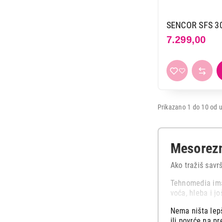
SENCOR SFS 3
7.299,00
Prikazano 1 do 10 od u
Mesorez
Ako tražiš savr
Tehnomedia ima 
voća, hleba i j
Nema ništa lepš
ili povrće na p