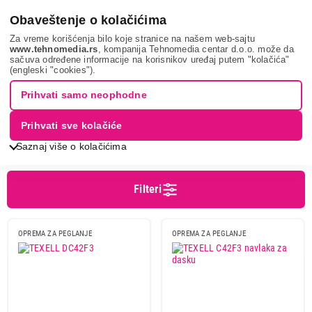
0
Obaveštenje o kolačićima
Za vreme korišćenja bilo koje stranice na našem web-sajtu
www.tehnomedia.rs
, kompanija Tehnomedia centar d.o.o. može da
sačuva određene informacije na korisnikov uređaj putem "kolačića"
Mali kućni aparati
Nega odeće i veša
Navlake za daske
(engleski "cookies").
NAVLAKE ZA DASKE
Prihvati samo neophodne
Prihvati sve kolačiće
Sortiranje
Prikaz
Saznaj više o kolačićima
Filteri
Cena
Cena od
Cena do
OPREMA ZA PEGLANJE
OPREMA ZA PEGLANJE
Brend
Leifheit
5