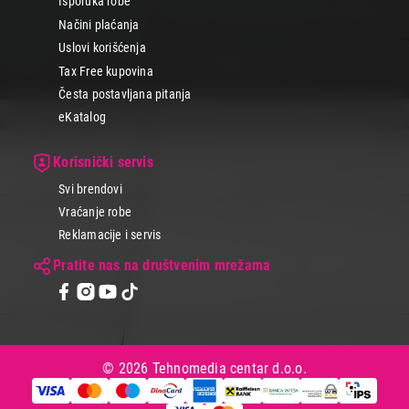
Isporuka robe
Načini plaćanja
Uslovi korišćenja
Tax Free kupovina
Česta postavljana pitanja
eKatalog
Korisnički servis
Svi brendovi
Vraćanje robe
Reklamacije i servis
Pratite nas na društvenim mrežama
© 2026 Tehnomedia centar d.o.o.