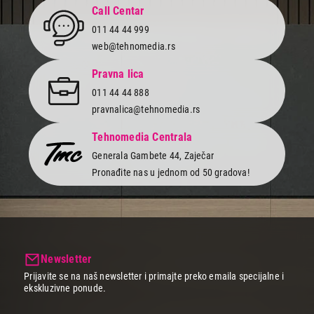
izaberi navlaku koja će savršeno odgovarati tvojoj dasci. Nabavi
Call Centar
svoj model već danas u Tehnomediji po uvek povoljnim cenama i
uz brzu i sigurnu dostavu na kućnu adresu!
011 44 44 999
web@tehnomedia.rs
Pravna lica
011 44 44 888
pravnalica@tehnomedia.rs
Tehnomedia Centrala
Generala Gambete 44, Zaječar
Pronađite nas u jednom od 50 gradova!
Newsletter
Prijavite se na naš newsletter i primajte preko emaila specijalne i
ekskluzivne ponude.