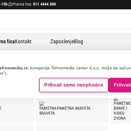
-15h
Pravna lica:
011 4444 888
na lica
Kontakt
eKatalog
Zaposlenje
Blog
ehnomedia.rs
, kompanija Tehnomedia centar d.o.o. može da saču
es").
ME
Prihvati samo neophodne
Prihvat
E
PAMETNA RASVETA