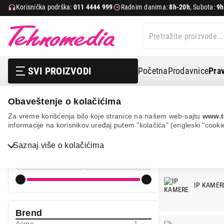
Korisnička podrška:
011 4444 999
Radnim danima:
8h-20h
, Subota:
9h
SVI PROIZVODI
Početna
Prodavnice
Prav
Obaveštenje o kolačićima
Sve za kuću i baštu
Pametna kuća
Za vreme korišćenja bilo koje stranice na našem web-sajtu
www.t
informacije na korisnikov uređaj putem "kolačića" (engleski "cooki
SMART HO
Cena
Saznaj više o kolačićima
Cena od
Cena do
Bela tehnika
TV, audio, video i foto
IP KAMER
IT & Gaming
Brend
Mobilni telefoni i tableti
Acme
1