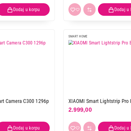
PHILIPS COL Hue Go V2 EU White
Proizvod je dodat u korpu.
Ukupno u korpi:
0,00
SMART HOME
Nastavi kupovinu
Završi
rt Camera C300 1296p
XIAOMI Smart Lightstrip Pro 
2.999,00