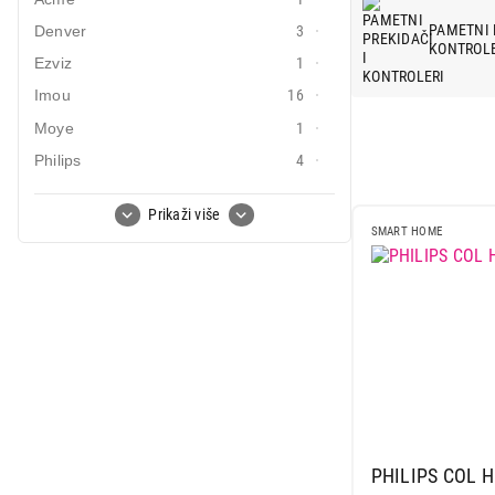
Mali kućni aparati
PAMETNI 
Denver
3
KONTROLE
Ezviz
1
Mali kuhinjski aparati
Imou
16
Grejanje i hlađenje
Moye
1
Nega tela, lepota i zdravlje
Philips
4
Xiaomi
27
Sport i putovanje
Prikaži više
Xo
2
SMART HOME
Sve za kuću i baštu
Vesa
PHILIPS COL H