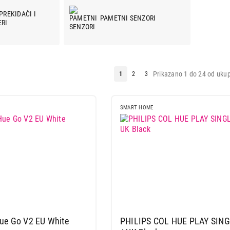
PREKIDAČI I
PAMETNI SENZORI
RI
Prikazano 1 do 24 od ukup
1
2
3
SMART HOME
ue Go V2 EU White
PHILIPS COL HUE PLAY SIN