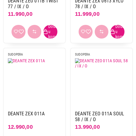
DEANTE ZEU 011B TWIST
DEANTE ZEX 0613 XYLO
77 / IX / O
78 / IX / O
11.990,00
11.999,00
6.990,00
SUDOPERE
SUDOPERA
SUDOPERA
DEANTE ZEN 0103
Proizvod je dodat u korpu.
Ukupno u korpi:
0,00
Nastavi kupovinu
DEANTE ZEX 011A
DEANTE ZEO 011A SOUL
58 / IX / O
Završi kupovinu
12.990,00
13.990,00