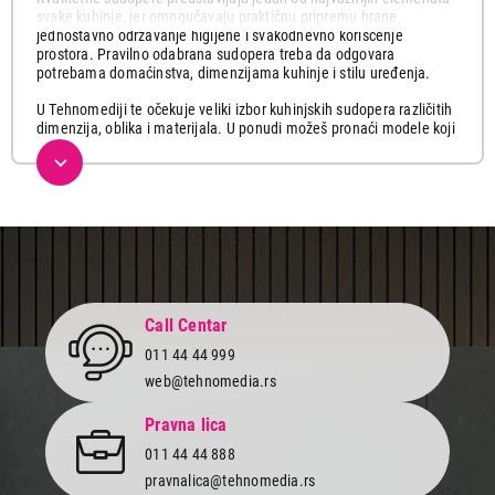
svake kuhinje, jer omogućavaju praktičnu pripremu hrane,
jednostavno održavanje higijene i svakodnevno korišćenje
prostora. Pravilno odabrana sudopera treba da odgovara
potrebama domaćinstva, dimenzijama kuhinje i stilu uređenja.
U Tehnomediji te očekuje veliki izbor kuhinjskih sudopera različitih
dimenzija, oblika i materijala. U ponudi možeš pronaći modele koji
se lako uklapaju u moderne i klasične kuhinje, sa rešenjima
prilagođenim različitim načinima montaže i potrebama korisnika.
Bilo da tražiš praktičnu inox sudoperu, elegantan model koji se
uklapa uz savremeni dizajn kuhinje ili funkcionalno rešenje za
svakodnevnu upotrebu, kod nas ćeš pronaći kvalitetne proizvode
renomiranih proizvođača.
Odaberi sudoperu koja će tvojoj kuhinji pružiti praktičnost,
dugotrajnost i moderan izgled. Istraži naš web shop i poruči online
Call Centar
brzo i jednostavno, uz brzu dostavu i podršku našeg stručnog tima.
011 44 44 999
web@tehnomedia.rs
Pravna lica
011 44 44 888
pravnalica@tehnomedia.rs