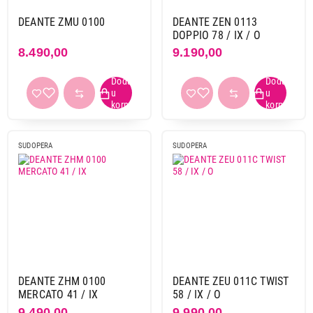
siva
37
DEANTE ZMU 0100
DEANTE ZEN 0113
DOPPIO 78 / IX / O
8.490,00
9.190,00
Vrsta materijala
fragranit
15
granit
200
inox
50
keramika
7
ostalo
4
SUDOPERA
SUDOPERA
silgranit
3
staklo granit
1
tektonit
1
Način ugradnje
ostalo
1
podugradna
22
DEANTE ZHM 0100
DEANTE ZEU 011C TWIST
ugradna
253
MERCATO 41 / IX
58 / IX / O
ugradna i podugradna
6
9.490,00
9.990,00