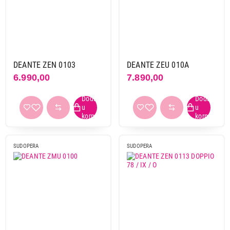
Davoline
1
Deante
225
Franke
53
Boja
DEANTE ZEN 0103
DEANTE ZEU 010A
alabaster
1
6.990,00
7.890,00
antracit
24
bela
46
bež
24
braon
5
bronzana
1
SUDOPERA
SUDOPERA
crna
68
grafika grafit
1
grafit
25
inox
51
mat crna
1
sahara
1