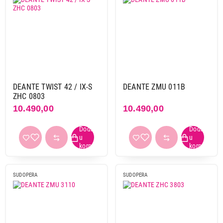
205mm i više
39
220mm
4
230mm
3
Primeni filtere
DEANTE TWIST 42 / IX-S
DEANTE ZMU 011B
ZHC 0803
10.490,00
10.490,00
SUDOPERA
SUDOPERA