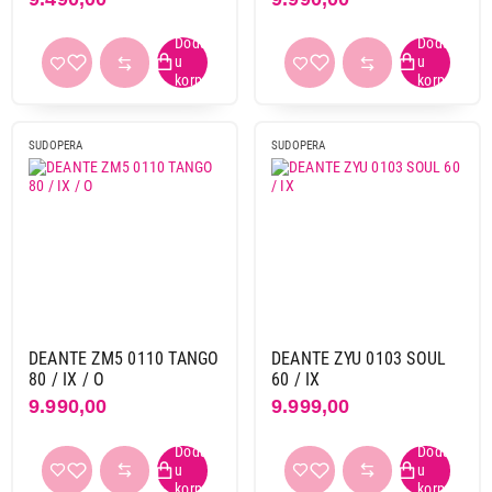
Broj korita
dva korita
51
jedno korito
231
SUDOPERA
SUDOPERA
Sa oceđivačem
da
142
ne
139
Širina elementa
100 cm
2
40 cm
1
DEANTE ZM5 0110 TANGO
DEANTE ZYU 0103 SOUL
45 cm
41
80 / IX / O
60 / IX
50 cm
75
9.990,00
9.999,00
58 cm
1
60 cm
114
70 cm
15