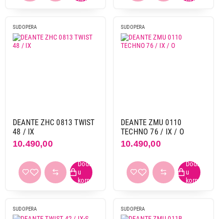
78 cm
1
80 cm
23
SUDOPERA
SUDOPERA
90 cm
9
Dubina korita
150mm
5
150mm - 165mm
45
160mm
2
166mm - 185mm
57
DEANTE ZHC 0813 TWIST
DEANTE ZMU 0110
171 mm
1
48 / IX
TECHNO 76 / IX / O
175 mm
1
10.490,00
10.490,00
180mm
9
185 mm
1
186mm - 204mm
100
190 mm
2
200mm
13
SUDOPERA
SUDOPERA