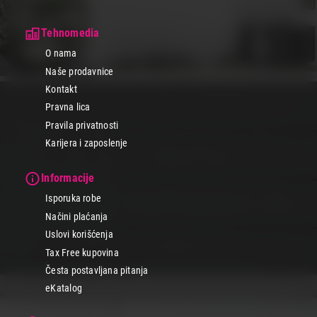
Tehnomedia
O nama
Naše prodavnice
Kontakt
Pravna lica
Pravila privatnosti
Karijera i zaposlenje
Informacije
Isporuka robe
Načini plaćanja
Uslovi korišćenja
Tax Free kupovina
Česta postavljana pitanja
eKatalog