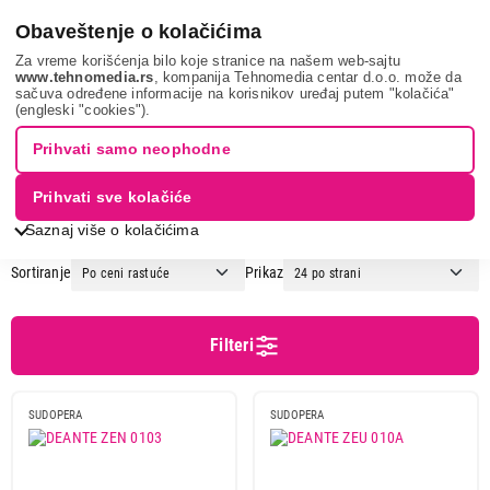
0
Obaveštenje o kolačićima
Za vreme korišćenja bilo koje stranice na našem web-sajtu
www.tehnomedia.rs
, kompanija Tehnomedia centar d.o.o. može da
sačuva određene informacije na korisnikov uređaj putem "kolačića"
Bela tehnika
Sudopere i slavine
Sudopere
(engleski "cookies").
SUDOPERE
Prihvati samo neophodne
Prihvati sve kolačiće
1
2
3
...
12
Saznaj više o kolačićima
Sortiranje
Prikaz
Cena
Cena od
Cena do
Filteri
SUDOPERA
SUDOPERA
Brend
Blanco
7