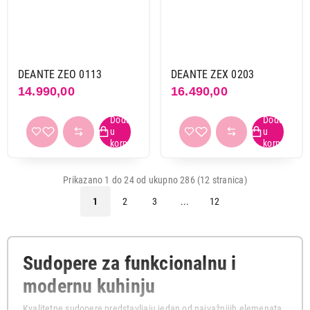
DEANTE ZEO 0113
DEANTE ZEX 0203
14.990,00
16.490,00
Prikazano 1 do 24 od ukupno 286 (12 stranica)
1
2
3
...
12
Sudopere za funkcionalnu i
modernu kuhinju
Kvalitetne sudopere predstavljaju jedan od najvažnijih elemenata