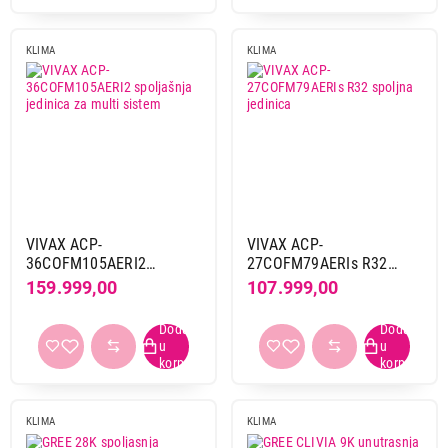
KLIMA
KLIMA
VIVAX ACP-
VIVAX ACP-
36COFM105AERI2
27COFM79AERIs R32
spoljašnja jedinica za
spoljna jedinica
159.999,00
107.999,00
multi sistem
KLIMA
KLIMA