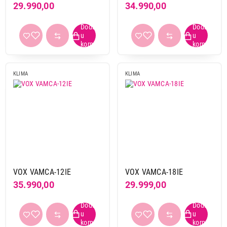
29.990,00
34.990,00
A
7
Gas
R32
5
R410a
6
KLIMA
KLIMA
Boja
bela
7
siva
4
Primeni filtere
VOX VAMCA-12IE
VOX VAMCA-18IE
35.990,00
29.999,00