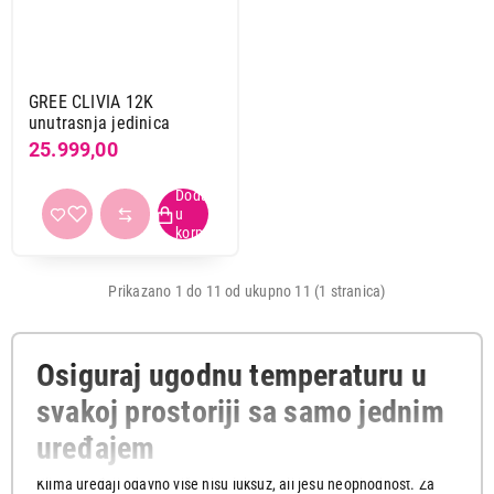
Ukupno u korpi:
0,00
Nastavi kupovinu
GREE CLIVIA 12K
unutrasnja jedinica
25.999,00
Završi kupovinu
Prikazano 1 do 11 od ukupno 11 (1 stranica)
Osiguraj ugodnu temperaturu u
svakoj prostoriji sa samo jednim
uređajem
Klima uređaji odavno više nisu luksuz, ali jesu neophodnost. Za