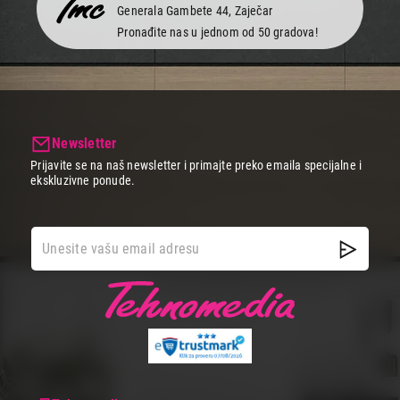
unutrašnjim jedinicama.
Generala Gambete 44, Zaječar
Ovi sistemi sa više unutrašnjih jedinica se vrlo brzo prilagođavaju
Pronađite nas u jednom od 50 gradova!
zahtevima svakog prostora uz manju potrošnju električne energije.
Njihov napredni dizajn i tehnologija obezbeđuje efikasno i tiho
hlađenje uz fleksibilnu instalaciju i uštedu prostora.
Glavna prednost multi split sistema je njihova energetska
efikasnost. Zahvaljujući inverter tehnologiji i mogućnosti
individualnog podešavanja temperature u svakoj prostoriji
Newsletter
ovi sistemi su izuzetno energetski efikasni što rezultira nižim
Prijavite se na naš newsletter i primajte preko emaila specijalne i
računima za struju
ekskluzivne ponude.
Svaka unutrašnja jedinica se može zasebno kontrolisati
pružajući praktično i fleksibilno rešenje za klimatizaciju više
prostorija
Unutrašnje jedinice mogu biti različitih kapaciteta i modela
Mogućnost podešavanja i održavanje željene temperature u
različitim prostorijama,
Nizak nivo buke i tihi režim rada,
Spoljna jedinica je jednostavno montira na krov, terasu ili uz
spoljašnji zid objekta
Neka tvoj dom postane oaza svežine i udobnosti. Poseti
Tehnomedia online shop i istraži našu široku ponudu kako bi
pronašao model koji najbolje odgovara tvojim potrebama i željama
i osiguraj sebi i svojoj porodici maksimalnu udobnost i
fleksibilnost.