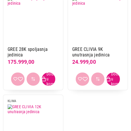
GREE 28K spoljasnja
GREE CLIVIA 9K
jedinica
unutrasnja jedinica
175.999,00
24.999,00
KLIMA
179.990,00
KLIME
VOX VAM4-36IE
Proizvod je dodat u korpu.