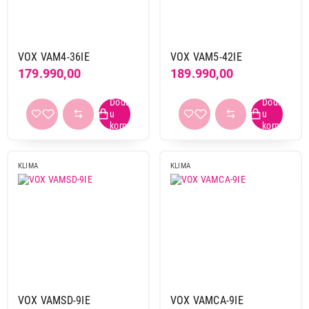
Kapacitet 18000 BTU
Kapacitet 24000 BTU
Kapacitet 36000 BTU
VOX VAM4-36IE
VOX VAM5-42IE
Kapacitet 42000 BTU
179.990,00
189.990,00
Brend
Gree
3
Vivax
2
Vox
6
KLIMA
KLIMA
Kapacitet
12000 BTU
2
18000 BTU
1
24000 BTU i vise
5
do 9000 BTU
3
VOX VAMSD-9IE
VOX VAMCA-9IE
Energetski razred hlađenja