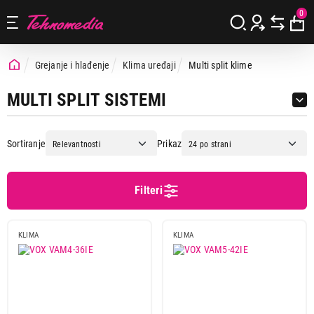
0
Grejanje i hlađenje
Klima uređaji
Multi split klime
MULTI SPLIT SISTEMI
Sortiranje
Prikaz
Filteri
Cena
Cena od
Cena do
KLIMA
KLIMA
Podgrupa
Kapacitet 12000 BTU