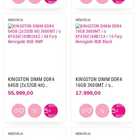
MEMORIJA
MEMORIJA
KINGSTON DIMM DDR4
KINGSTON DIMM DDR4
64GB (2x32GB kit)
16GB 3600MT / s
3600MT / s
KF436C16RB12A / 16
55.999,00
17.999,00
KF436C18RB2AK2 / 64
Fury Renegade RGB Black
Fury Renegade RGB XMP
MEMORIJA
MEMORIJA