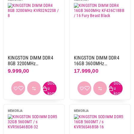
KINGSTON DIMM DDR4
KINGSTON DIMM DDR4
8GB 3200MHz
16GB 3600MHz
KVR32N22S8 / 8
KF436C18BB / 16 Fury
9.999,00
17.999,00
Beast Black
MEMORIJA
MEMORIJA