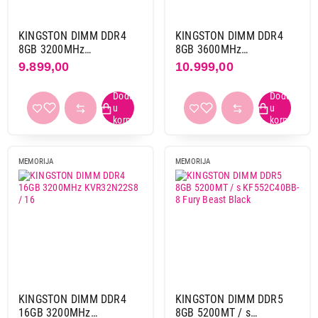
Kapacitet
KINGSTON DIMM DDR4
KINGSTON DIMM DDR4
16 GB
21
8GB 3200MHz
8GB 3600MHz
KF432C16BB / 8 Fury
KF436C17BB / 8 Fury
9.899,00
10.999,00
32 GB
7
Beast Black
Beast Black
64 GB
3
8 GB
10
Frekvencija/brzina
1600 mhz
1
MEMORIJA
MEMORIJA
3200 mhz
18
3200 mt/s
5
3600 mhz
7
3600 mt/s
3
5200 mt/s
1
5600 mhz
1
5600 mt/s
3
KINGSTON DIMM DDR4
KINGSTON DIMM DDR5
16GB 3200MHz
8GB 5200MT / s
6000 mhz
1