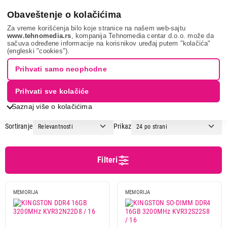
0
Obaveštenje o kolačićima
Za vreme korišćenja bilo koje stranice na našem web-sajtu
www.tehnomedia.rs
, kompanija Tehnomedia centar d.o.o. može da
sačuva određene informacije na korisnikov uređaj putem "kolačića"
It & gaming
Računarske komponente
Memorije
(engleski "cookies").
RAM MEMORIJA
Prihvati samo neophodne
Prihvati sve kolačiće
1
2
Saznaj više o kolačićima
Sortiranje
Prikaz
Cena
Cena od
Cena do
Filteri
MEMORIJA
MEMORIJA
Brend
ADATA
1