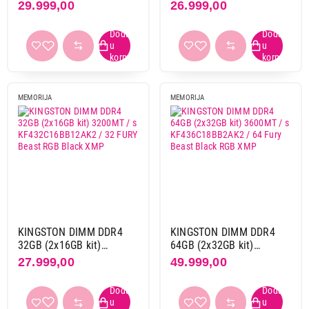
KF432C16RB2 / 32 Fury
KF432C16BB2A / 32 Fury
29.999,00
26.999,00
Završi kupovinu
Renegade Black XMP
Beast RGB
MEMORIJA
MEMORIJA
KINGSTON DIMM DDR4
KINGSTON DIMM DDR4
32GB (2x16GB kit)
64GB (2x32GB kit)
3200MT / s
3600MT / s
27.999,00
49.999,00
KF432C16BB12AK2 / 32
KF436C18BB2AK2 / 64
FURY Beast RGB Black
Fury Beast Black RGB
XMP
XMP