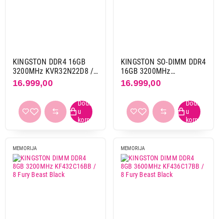
Corsair
2
Dell
1
Kingston
34
Patriot
2
Silicon power
1
KINGSTON DDR4 16GB
KINGSTON SO-DIMM DDR4
3200MHz KVR32N22D8 /
16GB 3200MHz
16
KVR32S22S8 / 16
16.999,00
16.999,00
Gaming
da
32
RGB
da
15
ne
21
MEMORIJA
MEMORIJA
Tip
Ddr3
1
Ddr4
33
Ddr5
7