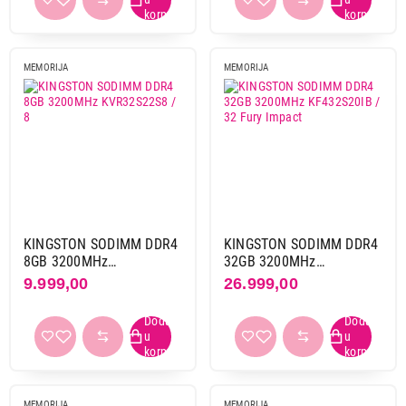
Cl36
2
Cl40
2
MEMORIJA
MEMORIJA
Cl46
2
Cl48
1
Primeni filtere
KINGSTON SODIMM DDR4
KINGSTON SODIMM DDR4
8GB 3200MHz
32GB 3200MHz
KVR32S22S8 / 8
KF432S20IB / 32 Fury
9.999,00
26.999,00
Impact
MEMORIJA
MEMORIJA