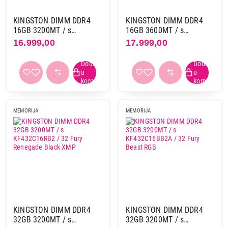
KINGSTON DIMM DDR4
KINGSTON DIMM DDR4
16GB 3200MT / s
16GB 3600MT / s
KF432C16BB12A / 16
KF436C16RB12 / 16 Fury
16.999,00
17.999,00
FURY Beast RGB Black
Renegade Black XMP
XMP
16.999,00
MEMORIJE
KINGSTON DDR4 16GB 3200MHz
MEMORIJA
MEMORIJA
KVR32N22D8/16
Proizvod je dodat u korpu.
Ukupno u korpi:
0,00
Nastavi kupovinu
KINGSTON DIMM DDR4
KINGSTON DIMM DDR4
32GB 3200MT / s
32GB 3200MT / s