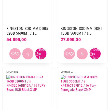
KINGSTON SODIMM DDR5
KINGSTON SODIMM DDR5
32GB 5600MT / s
16GB 5600MT / s
KVR56S46BD8-32
KVR56S46BS8-16
54.999,00
27.999,00
MEMORIJA
MEMORIJA