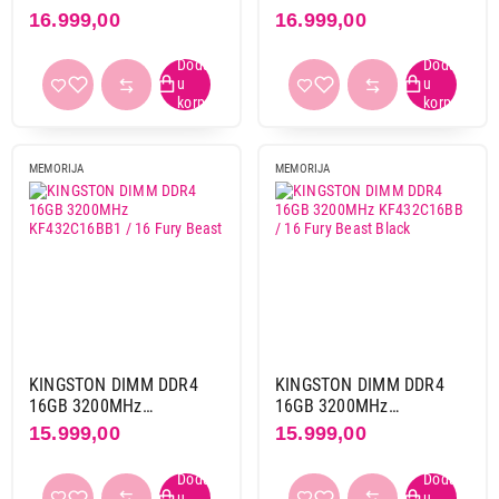
KVR32N22S8 / 16
KF552C40BB-8 Fury Beast
16.999,00
16.999,00
6000 mt/s
1
Black
Voltaža
1,1 v
4
1,2 v
14
1,25 v
2
MEMORIJA
MEMORIJA
1,35 v
20
1,5 v
1
Latencija
Cl11
1
Cl16
15
Cl17
3
KINGSTON DIMM DDR4
KINGSTON DIMM DDR4
16GB 3200MHz
16GB 3200MHz
Cl18
3
KF432C16BB1 / 16 Fury
KF432C16BB / 16 Fury
15.999,00
15.999,00
Cl20
2
Beast
Beast Black
Cl21
1
Cl22
8