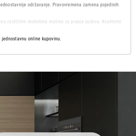
 jednostavnije održavanje. Pravovremena zamena pojedinih
enu različitim modelima mašina za pranje sudova. Kvalitetni
 jednostavnu online kupovinu.
 kupovinu