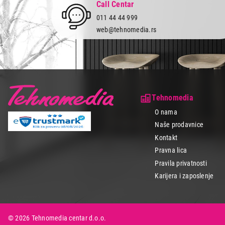
Call Centar
011 44 44 999
web@tehnomedia.rs
Tehnomedia
O nama
Naše prodavnice
Kontakt
Pravna lica
Pravila privatnosti
Karijera i zaposlenje
© 2026 Tehnomedia centar d.o.o.