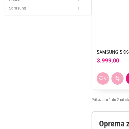
Samsung
1
Mali kuhinjski aparati
Grejanje i hlađenje
Nega tela, lepota i zdravlje
Sport i putovanje
SAMSUNG SKK
Sve za kuću i baštu
3.999,00
Vesa
Prikazano 1 do 2 od uk
Oprema z