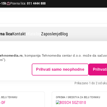
-15h
Pravna lica:
011 4444 888
na lica
Kontakt
eKatalog
Zaposlenje
Blog
ine za pranje sudova
ehnomedia.rs
, kompanija Tehnomedia centar d.o.o. može da saču
es").
A MAŠINE ZA PRANJE SUDOVA
Prihvati samo neophodne
Prihvat
Prikazano 1 do 2 od uku
 BELU TEHNIKU
OPREMA I SREDSTVA ZA BELU TEHNIKU