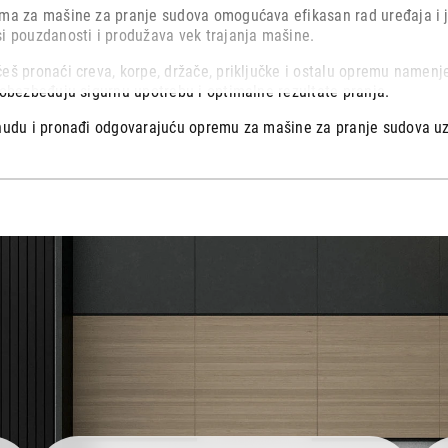
SAMSUNG SKK-DF
ema za mašine za pranje sudova omogućava efikasan rad uređaja i
i pouzdanosti i produžava vek trajanja mašine.
Proizvod je dodat u korpu.
eš pronaći creva, korpe, držače, priključke i ostalu opremu namenj
 obezbeđuju sigurnu upotrebu i optimalne rezultate pranja.
Ukupno u korpi:
0,00
onudu i pronađi odgovarajuću opremu za mašine za pranje sudova uz
Nastavi kupovinu
Završi