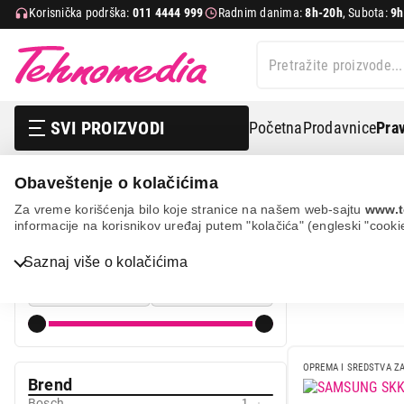
Korisnička podrška:
011 4444 999
Radnim danima:
8h-20h
, Subota:
9h
SVI PROIZVODI
Početna
Prodavnice
Prav
Obaveštenje o kolačićima
Bela tehnika
Oprema za belu tehniku
Oprema za maš
Za vreme korišćenja bilo koje stranice na našem web-sajtu
www.t
informacije na korisnikov uređaj putem "kolačića" (engleski "cooki
OPREMA Z
Cena
Bela tehnika
Saznaj više o kolačićima
Cena od
Cena do
TV, audio, video i foto
IT & Gaming
Mobilni telefoni i tableti
OPREMA I SREDSTVA ZA
Brend
Mali kućni aparati
Bosch
1