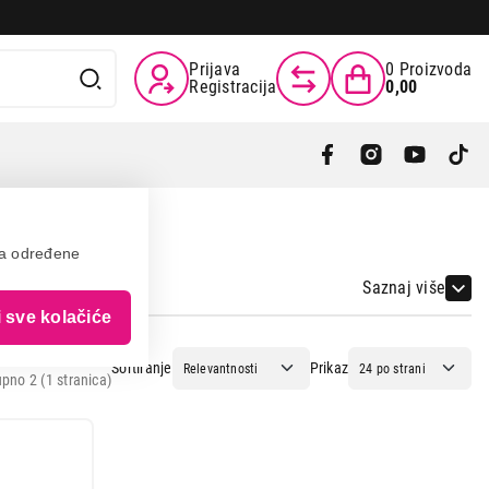
Prijava
0
Proizvoda
Registracija
0,00
va određene
Saznaj više
i sve kolačiće
Sortiranje
Prikaz
pno 2 (1 stranica)