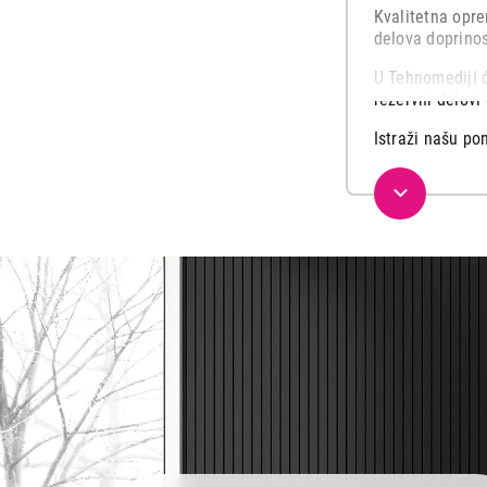
3.999,00
Kvalitetna opr
delova doprinos
U Tehnomediji ć
rezervni delovi
Istraži našu p