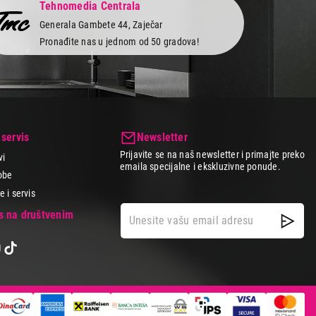
Tehnomedia Centrala
Generala Gambete 44, Zaječar
Pronađite nas u jednom od 50 gradova!
 servis
Newsletter
Prijavite se na naš newsletter i primajte preko
vi
emaila specijalne i ekskluzivne ponude.
obe
 i servis
as na društvenim