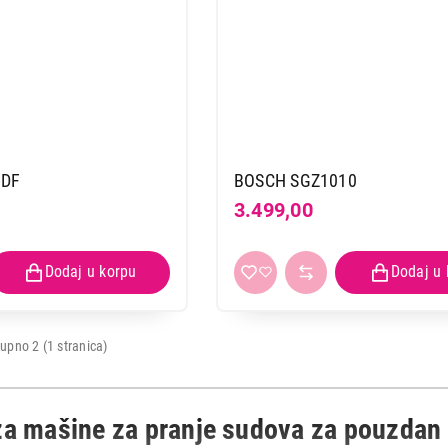
-DF
BOSCH SGZ1010
3.499,00
upno 2 (1 stranica)
a mašine za pranje sudova za pouzdan 
OPREMA I SREDSTVA ZA BELU TEHNIKU