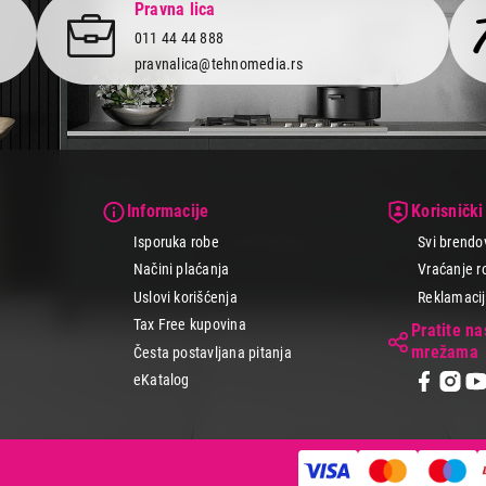
Pravna lica
011 44 44 888
pravnalica@tehnomedia.rs
Informacije
Korisnički
Isporuka robe
Svi brendo
Načini plaćanja
Vraćanje r
Uslovi korišćenja
Reklamacije
Tax Free kupovina
Pratite n
mrežama
Česta postavljana pitanja
eKatalog