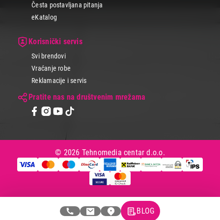
Česta postavljana pitanja
eKatalog
Korisnički servis
Svi brendovi
Vraćanje robe
Reklamacije i servis
Pratite nas na društvenim mrežama
© 2026 Tehnomedia centar d.o.o.
BLOG