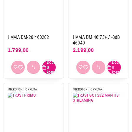
Žični Mikrofoni
Bezicni Mikrofoni
Brend
Audio technica
1
HAMA DM-20 460202
HAMA DM 40 73+ / -3dB
Gembird
2
46040
1.799,00
2.199,00
Hama
2
Hoco
2
Hohem
2
Hyperx
3
JBL
6
Marvo
4
MIKROFON I OPREMA
MIKROFON I OPREMA
Moye
1
Rampage
3
Razer
1
Redragon
1
Thronmax
4