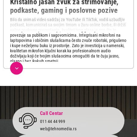
Kristalno jasan zvuk za strimovanje,
podkaste, gaming i poslovne pozive
Bilo da snimaš video sadržaj za YouTube ili TikTok, vodiš uzbudljiv
podkast, komuniciraš sa svojim timom u žaru online borbe, ili držiš
važne poslovne prezentacije, kvalitet tvog glasa je ono što te
povezuje sa publikom i sagovornicima. Integrisani mikrofoni na
laptopovima i običnim slušalicama često zvuče robotski, prigušeno
i kupe neželjenu buku iz prostorije. Zato je investicija u namenski,
kvalitetan mikrofon ključni korak ka profesionalnom audio
doživljaju koji će tvojim slušaocima omogućiti da te čuju jasno,
glasno i bez ikakvih smetnji.
Naša ponuda mikrofona pažljivo je odabrana kako bi pokrila sve
tvoje kreativne i tehničke zahteve. Za sve koji cene slobodu
pokreta na sceni, u studiju ili tokom prezentacija, naši
bežični
mikrofoni
pružaju stabilnu vezu i vrhunsku mobilnost bez
dosadnih kablova. Ukoliko želiš da tvoj setup izgleda atraktivno, a
saigrači te čuju savršeno tokom napetih gejming sesija, izaberi
specijalizovane
gaming mikrofone
sa integrisanim RGB
osvetljenjem i brzim tasterima za trenutno utišavanje (mute). Za
Call Centar
klasične studijske potrebe, podkaste, snimanje instrumenata ili
stabilan rad bez brige o baterijama, tu su pouzdani i kristalno
011 44 44 999
precizni
žični mikrofoni
.
web@tehnomedia.rs
Prilikom izbora mikrofona, obrati pažnju na smerne karakteristike