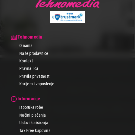
Tehnomedia
O nama
Naše prodavnice
Kontakt
Pravna lica
Pravila privatnosti
Karijera i zaposlenje
Informacije
Isporuka robe
Načini plaćanja
Uslovi korišćenja
Tax Free kupovina