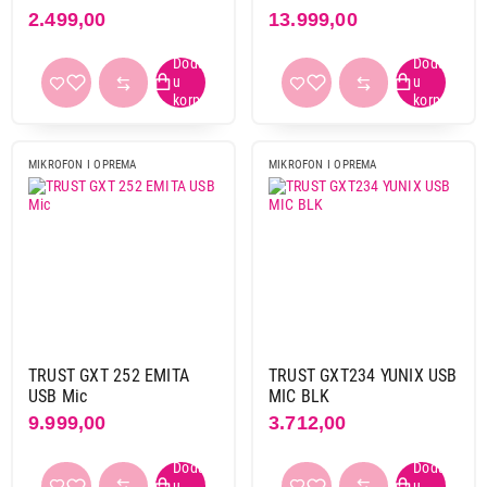
2.499,00
13.999,00
USB-c na usb-a
1
USB-c/3,5 mm
2
USB/3,5 mm
6
bežično
1
bluetooth
1
MIKROFON I OPREMA
MIKROFON I OPREMA
Primeni filtere
TRUST GXT 252 EMITA
TRUST GXT234 YUNIX USB
USB Mic
MIC BLK
9.999,00
3.712,00