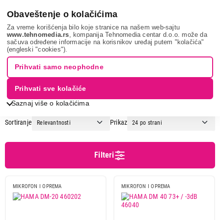
0
Obaveštenje o kolačićima
Za vreme korišćenja bilo koje stranice na našem web-sajtu
www.tehnomedia.rs
, kompanija Tehnomedia centar d.o.o. može da
sačuva određene informacije na korisnikov uređaj putem "kolačića"
It & gaming
Periferije
Mikrofoni
(engleski "cookies").
MIKROFONI
Prihvati samo neophodne
Prihvati sve kolačiće
1
2
Saznaj više o kolačićima
Sortiranje
Prikaz
Cena
Cena od
Cena do
Filteri
MIKROFON I OPREMA
MIKROFON I OPREMA
Podgrupa
Gaming Mikrofoni