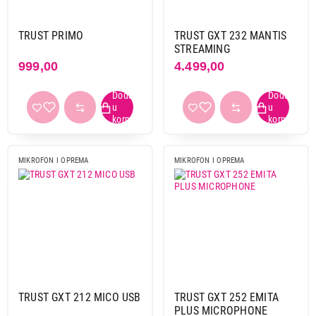
Trust
8
White shark
4
TRUST PRIMO
TRUST GXT 232 MANTIS
STREAMING
999,00
4.499,00
Namena
Za kameru
1
Za karaoke
5
Za računar
30
Za strimovanje
2
Za telefon
2
MIKROFON I OPREMA
MIKROFON I OPREMA
Povezivanje
3,5 mm
6
3,55 mm
1
6,5/3,5 mm
1
Lightning
2
USB
13
TRUST GXT 212 MICO USB
TRUST GXT 252 EMITA
PLUS MICROPHONE
USB-c
5