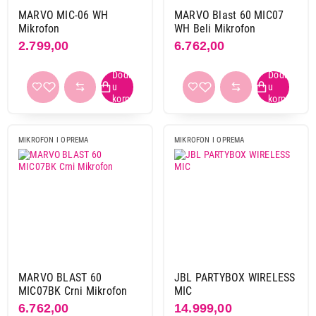
MARVO MIC-06 WH
MARVO Blast 60 MIC07
Mikrofon
WH Beli Mikrofon
2.799,00
6.762,00
1.799,00
MIKROFON I OPREMA
MIKROFON I OPREMA
MIKROFONI I OPREMA
HAMA DM-20 460202
Proizvod je dodat u korpu.
Ukupno u korpi:
0,00
Nastavi kupovinu
MARVO BLAST 60
JBL PARTYBOX WIRELESS
MIC07BK Crni Mikrofon
MIC
6.762,00
14.999,00
Završi kupovinu