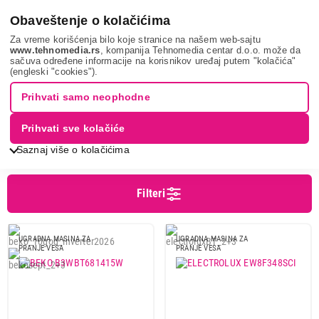
0
Obaveštenje o kolačićima
Za vreme korišćenja bilo koje stranice na našem web-sajtu
www.tehnomedia.rs
, kompanija Tehnomedia centar d.o.o. može da
sačuva određene informacije na korisnikov uređaj putem "kolačića"
Bela tehnika
Ugradna tehnika
Ugradne mašine za pranje veša
(engleski "cookies").
UGRADNE MAŠINE ZA PRANJE VEŠA
Prihvati samo neophodne
Prihvati sve kolačiće
Sortiranje
Prikaz
Saznaj više o kolačićima
Filteri
Cena
Cena od
Cena do
UGRADNA MASINA ZA
UGRADNA MASINA ZA
PRANJE VESA
PRANJE VESA
Brend
Beko
1