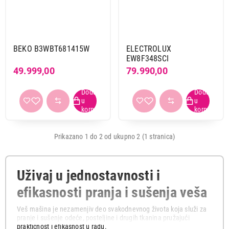
Electrolux
1
Kapacitet pranja
8 kg
2
BEKO B3WBT681415W
ELECTROLUX
EW8F348SCI
49.999,00
79.990,00
Obrtaji centrifuge (o/min)
1400
2
Energetski razred
A
2
Prikazano 1 do 2 od ukupno 2 (1 stranica)
Inverter motor
da
2
Uživaj u jednostavnosti i
efikasnosti pranja i sušenja veša
Dubina
54 cm
1
Veš mašina je nezamenjiv deo svakodnevnog života koja služi za
pranje i sušenje odeće, posteljine i drugih tkanina pružajući
55 cm
1
praktičnost i efikasnost u radu.