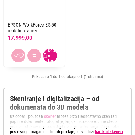
Boja
crna
1
EPSON WorkForce ES-50
mobilni skener
Tehnologija za skeniranje
17.999,00
Cis
1
Format
A4
1
Prikazano 1 do 1 od ukupno 1 (1 stranica)
Optička rezolucija
600 dpi
1
Skeniranje i digitalizacija – od
dokumenata do 3D modela
Napajanje
USB
1
Uz dobar i pouzdan
skener
možeš brzo i jednostavno skenirati
papirne dokumente, fotografije, knjige ili časopise, čime štediš
prostor i olakšavaš proces digitalizacije i arhiviranja. Za potrebe
Primeni filtere
poslovanja, magacina ili maloprodaje, tu su i brzi
bar-kod skeneri