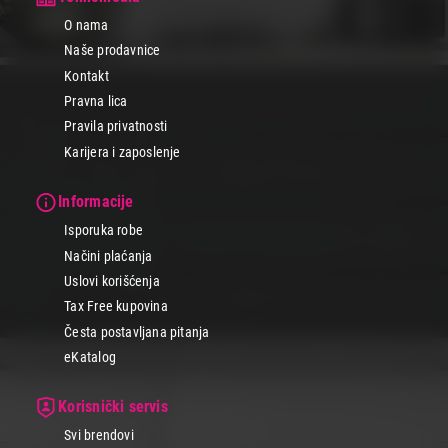
O nama
Naše prodavnice
Kontakt
Pravna lica
Pravila privatnosti
Karijera i zaposlenje
Informacije
Isporuka robe
Načini plaćanja
Uslovi korišćenja
Tax Free kupovina
Česta postavljana pitanja
eKatalog
Korisnički servis
Svi brendovi