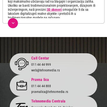
koji maksimalno ubrzavaju rad na blagajni i organizaciju zaliha.
Ukoliko se baviš trodimenzionalnim projektovanjem, dizajnom ili
inženjeringom, naši precizni
3D skeneri
omogućiće ti da sa
lakoćom digitalizuješ realne objekte i pretočiš ih u
trodimenzionalne modele na računaru.
Call Centar
011 44 44 999
web@tehnomedia.rs
Pravna lica
17.999,00
011 44 44 888
SKENERI
EPSON WorkForce ES-50 mobilni skener
pravnalica@tehnomedia.rs
Proizvod je dodat u korpu.
Tehnomedia Centrala