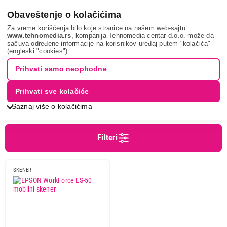
0
Obaveštenje o kolačićima
Za vreme korišćenja bilo koje stranice na našem web-sajtu
www.tehnomedia.rs
, kompanija Tehnomedia centar d.o.o. može da
sačuva određene informacije na korisnikov uređaj putem "kolačića"
It & gaming
Skeneri
Prenosivi skeneri
(engleski "cookies").
PRENOSIVI SKENERI
Prihvati samo neophodne
Prihvati sve kolačiće
Sortiranje
Prikaz
Saznaj više o kolačićima
Filteri
Cena
Cena od
Cena do
SKENER
Brend
Epson
1