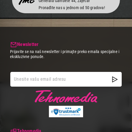
Generala Gambete 44, Zaječar
Ukupno u korpi:
0,00
Pronađite nas u jednom od 50 gradova!
Nastavi kupovinu
Newsletter
Završi kupovinu
Prijavite se na naš newsletter i primajte preko emaila specijalne i
ekskluzivne ponude.
Tehnomedia