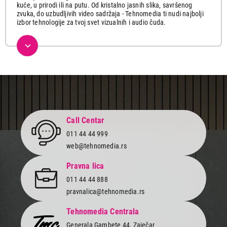
kuće, u prirodi ili na putu. Od kristalno jasnih slika, savršenog
zvuka, do uzbudljivih video sadržaja - Tehnomedia ti nudi najbolji
izbor tehnologije za tvoj svet vizualnih i audio čuda.
Ovde možeš pronaći najnovije multimedijalne uređaje koji će ti
pružiti uzbudljive trenutke sa tvojim najmilijima. Istraži našu
ponudu koja obuhvata širok spektar vrhunskih televizora sa
visokom rezolucijom, profesionalnih dronova i akcionih kamera,
vrhunskih zvučnika kao i kvalitetnih fotoaparata za snimanje
najdragocenijih trenutaka.
Izaberi smart televizor u Full HD, 4K ili 8K rezoluciji, uživaj u
prednostima savremenog uređaja i uđi u svet beskonačne zabave.
Gledaj svoje omiljene filmove, serije i sportske događaje sa
Call Centar
neverovatnim realizmom i osećajem da si deo svake scene.
011 44 44 999
Ponesi svoj fotoaparat svuda sa sobom i zabeleži svaku
web@tehnomedia.rs
nezaboravnu uspomenu. Snimaj važne događaje, putovanja i
posebne trenutke našim kamerama sa kristalno jasnim detaljima i
Pravna lica
profesionalnim efektima.
011 44 44 888
Bez obzira da li želiš da poboljšaš svoj dom novim sistemom
pravnalica@tehnomedia.rs
zvučnika, ili voliš da slušaš muziku u prirodi sa društvom, u
Tehnomedia ponudi ćeš pronaći sve o čemu si ikada maštao. Za
sve one nezaboravne žurke, bluetooth zvučnici i sistemi su
Tehnomedia Centrala
neizostavan saveznik koji podižu zabavu na viši nivo. Uživaj u
Generala Gambete 44, Zaječar