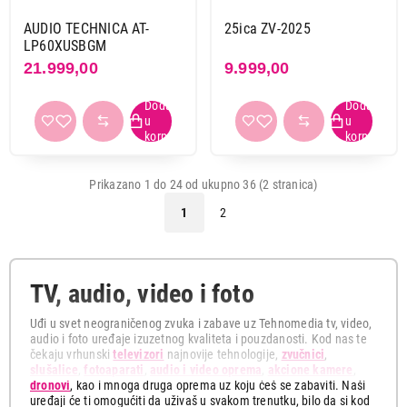
AUDIO TECHNICA AT-
25ica ZV-2025
LP60XUSBGM
21.999,00
9.999,00
Prikazano 1 do 24 od ukupno 36 (2 stranica)
1
2
TV, audio, video i foto
Uđi u svet neograničenog zvuka i zabave uz Tehnomedia tv, video,
audio i foto uređaje izuzetnog kvaliteta i pouzdanosti. Kod nas te
čekaju vrhunski
televizori
najnovije tehnologije,
zvučnici
,
slušalice
,
fotoaparati
,
audio i video oprema
,
akcione kamere
,
dronovi
, kao i mnoga druga oprema uz koju ćeš se zabaviti. Naši
uređaji će ti omogućiti da uživaš u svakom trenutku, bilo da si kod