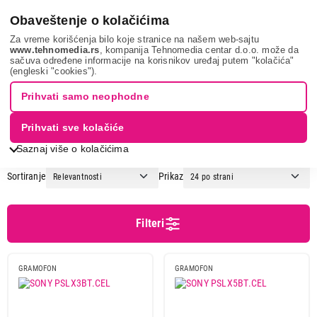
0
Obaveštenje o kolačićima
Za vreme korišćenja bilo koje stranice na našem web-sajtu
www.tehnomedia.rs
, kompanija Tehnomedia centar d.o.o. može da
sačuva određene informacije na korisnikov uređaj putem "kolačića"
Tv, audio, video i foto
Av uređaji
Gramofoni
(engleski "cookies").
GRAMOFONI
Prihvati samo neophodne
Prihvati sve kolačiće
1
2
Saznaj više o kolačićima
Sortiranje
Prikaz
Cena
Cena od
Cena do
Filteri
GRAMOFON
GRAMOFON
Brend
25ica
2