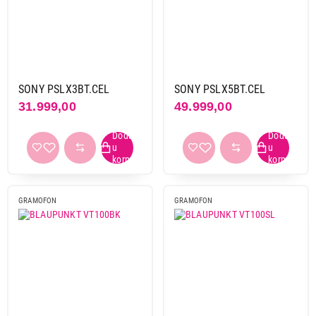
Audio technica
7
Blaupunkt
2
Denver
11
Lenco
11
Muse
1
SONY PSLX3BT.CEL
SONY PSLX5BT.CEL
Sony
2
31.999,00
49.999,00
USB
da
21
Bluetooth
GRAMOFON
GRAMOFON
da
14
Primeni filtere