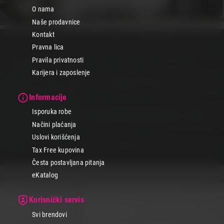
O nama
Naše prodavnice
Kontakt
Pravna lica
Pravila privatnosti
Karijera i zaposlenje
Informacije
Isporuka robe
Načini plaćanja
Uslovi korišćenja
Tax Free kupovina
Česta postavljana pitanja
eKatalog
Korisnički servis
Svi brendovi