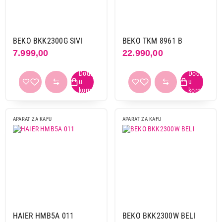
Haier
1
Kapacitet
BEKO BKK2300G SIVI
BEKO TKM 8961 B
1500 ml
1
7.999,00
22.990,00
300 ml
1
350 ml
1
Snaga
1200 w
1
APARAT ZA KAFU
APARAT ZA KAFU
480 w
1
670 w
2
700 w
1
Boja
bela
1
crna
2
HAIER HMB5A 011
BEKO BKK2300W BELI
ostale boje
1