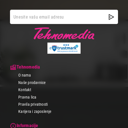
različitih namirnica. Jednostavni za čišćenje i održavanje, savršeni
za svakodnevnu upotrebu u ishrani bogatoj voćem i povrćem.
Sokovnici
Efikasni sokovnici koji izdvajaju maksimalnu količinu soka iz voća i
povrća, zadržavajući sve vitamine i minerale. Sa širokim otvorom
za ceo plod i sistemom za odvajanje pulpe, omogućavaju brzu
pripremu zdravih i osvežavajućih napitaka.
Mikseri
Ručni i stoni mikseri za mešanje, mućenje i penjenje sastojaka,
neophodni za pripremu testa, kreme, šlaga i palačinki. Sa
Tehnomedia
nastavcima za mešenje i mućenje, obezbeđuju savršenu teksturu
vaših kulinarskih kreacija.
O nama
Naše prodavnice
Seckalice
Kontakt
Kompaktne seckalice za brzo mlevenje i seckanje povrća,
Pravna lica
začinskog bilja, orašastih plodova i drugih namirnica, sa oštrim
Pravila privatnosti
noževima i sigurnosnim sistemima. Uštedite vreme u pripremi
obroka uz jednostavno i efikasno seckanje u nekoliko sekundi.
Karijera i zaposlenje
Kuvala za vodu
Informacije