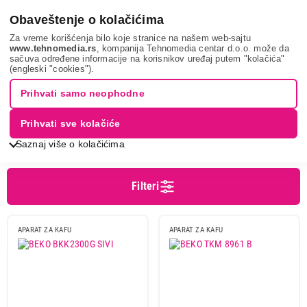
0
Obaveštenje o kolačićima
Za vreme korišćenja bilo koje stranice na našem web-sajtu
www.tehnomedia.rs
, kompanija Tehnomedia centar d.o.o. može da
sačuva određene informacije na korisnikov uređaj putem "kolačića"
Mali kuhinjski aparati
Aparati za kafu
Aparati za tursku kafu
(engleski "cookies").
APARATI ZA DOMAĆU KAFU
Prihvati samo neophodne
Prihvati sve kolačiće
Sortiranje
Prikaz
Saznaj više o kolačićima
Filteri
Cena
Cena od
Cena do
APARAT ZA KAFU
APARAT ZA KAFU
Brend
Beko
4