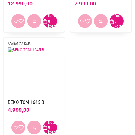
12.990,00
7.999,00
siva
1
Primeni filtere
APARAT ZA KAFU
BEKO TCM 1645 B
4.999,00