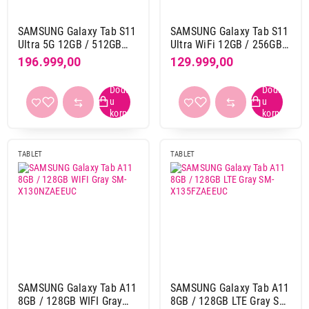
od 7000 mAh do 8000 mAh
37
od 8000 mAh do 9000 mAh
18
SAMSUNG Galaxy Tab S11
SAMSUNG Galaxy Tab S11
od 9000 mAh
55
Ultra 5G 12GB / 512GB
Ultra WiFi 12GB / 256GB
Gray SM-X936BZAPEUC
Silver SM-X930NZSREUC
196.999,00
129.999,00
Primeni filtere
TABLET
TABLET
SAMSUNG Galaxy Tab A11
SAMSUNG Galaxy Tab A11
8GB / 128GB WIFI Gray
8GB / 128GB LTE Gray SM-