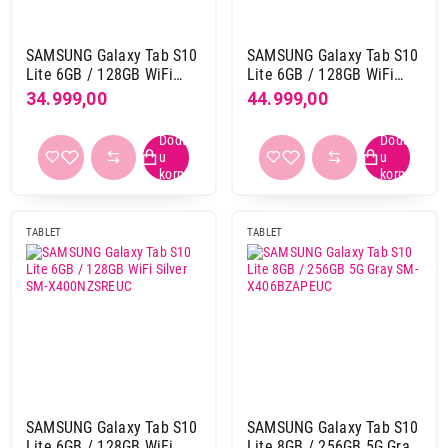
9-core
4
Hexa core
7
SAMSUNG Galaxy Tab S10
SAMSUNG Galaxy Tab S10
Octa core
126
Lite 6GB / 128GB WiFi
Lite 6GB / 128GB WiFi
Quad core
15
Gray SM-X400NZAREUC
Red SM-X400NZRREUC
34.999,00
44.999,00
SIM kartica
da
46
ne
112
TABLET
TABLET
RAM memorija
12 GB
50
2 GB
3
3 GB
3
4 GB
40
6 GB
26
8 GB
40
SAMSUNG Galaxy Tab S10
SAMSUNG Galaxy Tab S10
Lite 6GB / 128GB WiFi
Lite 8GB / 256GB 5G Gray