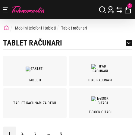
0
Mobilni telefoni i tableti
Tablet računari
TABLET RAČUNARI
TABLETI
IPAD RAČUNARI
Cena
Cena od
Cena do
TABLET RAČUNARI ZA DECU
E-BOOK ČITAČI
Brend
Acer
1
1
2
3
...
8