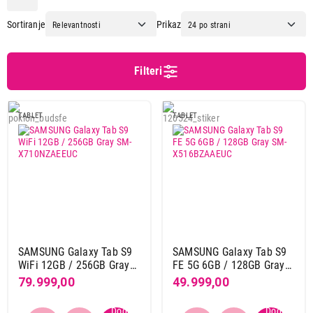
Amazon
5
Sortiranje
Prikaz
Apple
50
Blackview
22
Honor
8
Filteri
Huawei
2
Lenovo
8
TABLET
TABLET
Meanit
3
Onyx
3
Redline
3
Samsung
28
Xiaomi
36
Dijagonala ekrana
10,1"
15
SAMSUNG Galaxy Tab S9
SAMSUNG Galaxy Tab S9
WiFi 12GB / 256GB Gray
FE 5G 6GB / 128GB Gray
10,3"
1
SM-X710NZAEEUC
SM-X516BZAAEUC
79.999,00
49.999,00
10,36"
1
10,9"
8