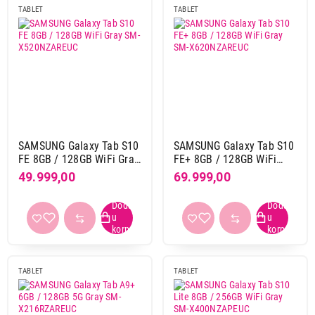
TABLET
TABLET
8.7"
9
9,7"
7
Rezolucija
1280 x 800
13
1280 x 880
3
1340 x 800
14
SAMSUNG Galaxy Tab S10
SAMSUNG Galaxy Tab S10
1448 x 1072
1
FE 8GB / 128GB WiFi Gray
FE+ 8GB / 128GB WiFi
1680 x 1264
1
SM-X520NZAREUC
Gray SM-X620NZAREUC
49.999,00
69.999,00
1920 x 1080
1
1920 x 1200
12
2000 x 1200
1
2048 x 1280
7
2112 x 1320
6
TABLET
TABLET
2266 x 1488
7
2304 x 1440
2
2360 x 1640
24