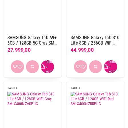
2400 x 1600
3
2420 x 1668
3
2456 x 1600
1
2480 x 1860
1
SAMSUNG Galaxy Tab A9+
SAMSUNG Galaxy Tab S10
2508 x 1504
2
6GB / 128GB 5G Gray SM-
Lite 8GB / 256GB WiFi
2560 x 1600
23
X216RZAREUC
Gray SM-X400NZAPEUC
27.999,00
44.999,00
2732 x 2048
15
2752 x 2064
1
2800 x 1752
1
2880 x 1800
1
2960 x 1848
7
TABLET
TABLET
300
1
3200 x 2136
12
Procesor
5-core
10