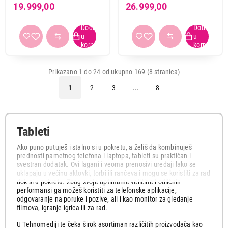
SM-X130NZAEEUC
X135FZAEEUC
19.999,00
26.999,00
Prikazano 1 do 24 od ukupno 169 (8 stranica)
1
2
3
...
8
Tableti
Ako puno putuješ i stalno si u pokretu, a želiš da kombinuješ
prednosti pametnog telefona i laptopa, tableti su praktičan i
svestran dodatak. Ovi lagani i veoma prenosivi uređaji lako se
uklapaju u većinu aktovki, torbi ili rančeva i mogu se koristiti za rad
dok si u pokretu. Zbog svoje optimalne veličine i odličnih
performansi ga možeš koristiti za telefonske aplikacije,
odgovaranje na poruke i pozive, ali i kao monitor za gledanje
filmova, igranje igrica ili za rad.
U Tehnomediji te čeka širok asortiman različitih proizvođača kao