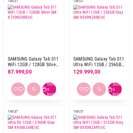
TABLET
TABLET
Boja
bela
4
Nastavi kupovinu
bež
2
crna
19
crno ljubičasta
1
Završi kupovinu
crvena
1
crveno-ljubičasta
1
SAMSUNG Galaxy Tab S11
SAMSUNG Galaxy Tab S11
ljubicasta
8
WiFi 12GB / 128GB Silver
Ultra WiFi 12GB / 256GB
SM-X730NZSREUC
Gray SM-X930NZAREUC
plava
25
87.999,00
129.999,00
roze
3
siva
80
srebrna
11
zelena
7
zlatna
4
TABLET
TABLET
žuta
3