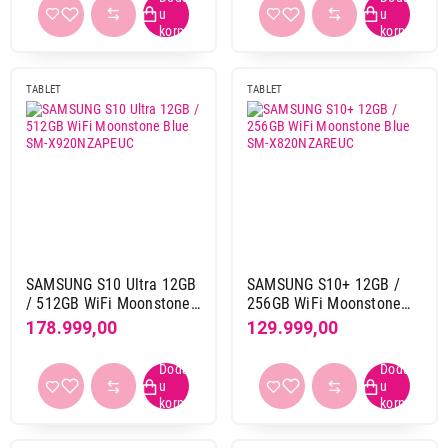
10,95"
1
11"
52
11,2"
12
TABLET
TABLET
11,5"
3
12,1"
10
12,2"
3
12,4"
1
13"
17
13.1"
1
13.5"
2
SAMSUNG S10 Ultra 12GB
SAMSUNG S10+ 12GB /
14,6"
6
/ 512GB WiFi Moonstone
256GB WiFi Moonstone
6"
3
Blue SM-X920NZAPEUC
Blue SM-X820NZAREUC
178.999,00
129.999,00
6,8"
1
7"
3
8"
1
8,3"
7
8.68"
5