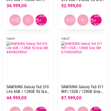
Silver SM-X400NZSREUC
SM-X406BZAPEUC
Interna memorija
34.999,00
52.999,00
128 GB
78
16 GB
3
256 GB
44
32 GB
7
512 GB
13
TABLET
TABLET
64 GB
21
Zadnja kamera
108 + 20 Mpix
1
12 Mpix
50
13 + 8 Mpix
11
13 Mpix
15
SAMSUNG Galaxy Tab S10
SAMSUNG Galaxy Tab S11
16 Mpix
4
Lite 6GB / 128GB 5G Gray
WiFi 12GB / 128GB Gray
2 Mpix
1
SM-X406BZAREUC
SM-X730NZAREUC
44.999,00
87.999,00
20 + 16 Mpix
1
48 Mpix
1