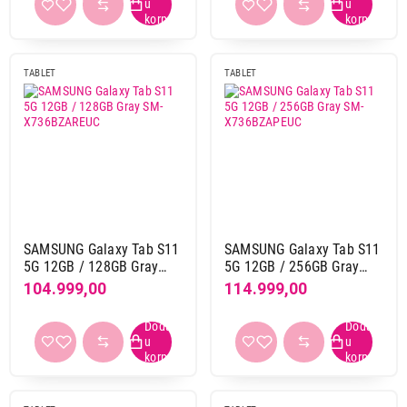
5 Mpix
11
50 Mpix
5
8 Mpix
59
TABLET
TABLET
Prednja kamera
0,3 Mpix
1
12 + 12 Mpix
6
12 Mpix
58
12,0 Mpix
1
13 Mpix
6
SAMSUNG Galaxy Tab S11
SAMSUNG Galaxy Tab S11
16 Mpix
1
5G 12GB / 128GB Gray
5G 12GB / 256GB Gray
79.999,00
2 Mpix
8
SM-X736BZAREUC
SM-X736BZAPEUC
104.999,00
114.999,00
TABLETI
SAMSUNG Galaxy Tab S9 WiFi
32 Mpix
4
12GB/256GB Gray SM-X710NZAEEUC
5 Mpix
54
Proizvod je dodat u korpu.
50 Mpix
1
8 Mpix
19
Ukupno u korpi:
0,00