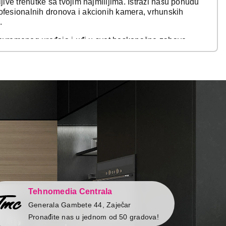
jive trenutke sa tvojim najmilijima. Istraži našu ponudu
rofesionalnih dronova i akcionih kamera, vrhunskih
.
a savremenog uređaja i uđi u svet beskonačne zabave.
realizmom i osećajem da si deo svake scene.
menu. Snimaj važne događaje, putovanja i posebne
ktima.
liš da slušaš muziku u prirodi sa društvom, u
boravne žurke, bluetooth zvučnici i sistemi su
vuku i zabavi gde god da se nalaziš.
e
,
audio kablove
i
video kablove
,
HDMI kablove
,
ehnomedia web shop ili najbližu prodavnicu i izaberi
na. Ne moraš da čekaš sniženja jer su kod nas uvek
ancijom vrhunskog kvaliteta. Pored toga imaš opciju
Tehnomedia Centrala
 i brzu i sigurnu dostavu do kućnog praga.
Generala Gambete 44, Zaječar
Pronađite nas u jednom od 50 gradova!