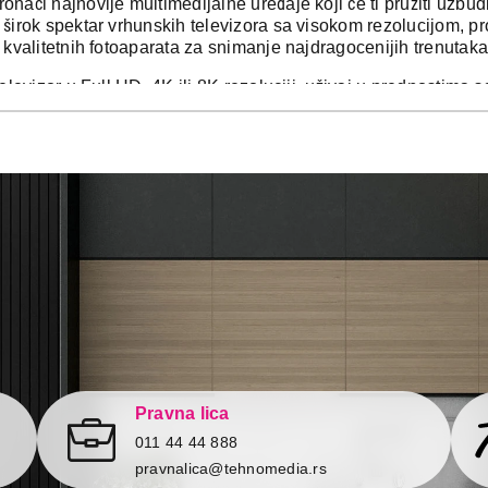
naći najnovije multimedijalne uređaje koji će ti pružiti uzbudl
širok spektar vrhunskih televizora sa visokom rezolucijom, p
 kvalitetnih fotoaparata za snimanje najdragocenijih trenutaka
televizor u Full HD, 4K ili 8K rezoluciji, uživaj u prednostim
miljene filmove, serije i sportske događaje sa neverovatnim 
otoaparat svuda sa sobom i zabeleži svaku nezaboravnu uspo
 kamerama sa kristalno jasnim detaljima i profesionalnim efe
li želiš da poboljšaš svoj dom novim sistemom zvučnika, ili vo
nudi ćeš pronaći sve o čemu si ikada maštao. Za sve one neza
veznik koji podižu zabavu na viši nivo. Uživaj u vrhunskom z
našoj ponudi možeš pronaći svu
dodatnu opremu
,
projektor
e ono što ti je potrebno da upotpuniš svoju kućnu zabavu.
aznoliku ponudu i podigni svoje iskustvo na viši nivo. Poseti T
ređaj koji će te odvesti u svet čarolije i neprekinutih uspome
i najpovoljniji uslovi kupovine, bez skrivenih troškova sa gar
Pravna lica
plaćanja koji ti najviše odgovara i do 24 rate bez kamate, kao
011 44 44 888
pravnalica@tehnomedia.rs