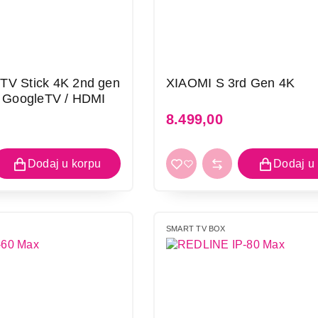
TV Stick 4K 2nd gen
XIAOMI S 3rd Gen 4K
/ GoogleTV / HDMI
8.499,00
SMART TV BOX
XWAVE Q5 TV BOX
Proizvod je dodat u korpu.
Ukupno u korpi:
0,00
SMART TV BOX
Nastavi kupovinu
Završ