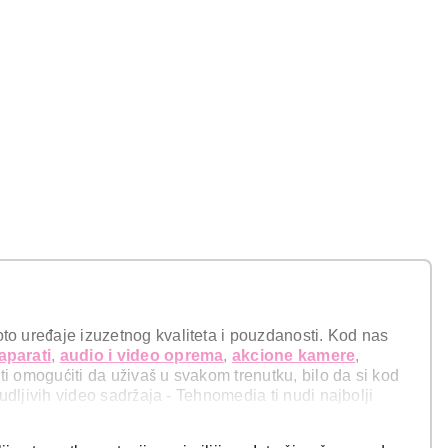
to uređaje izuzetnog kvaliteta i pouzdanosti. Kod nas
aparati
,
audio i video oprema
,
akcione kamere
,
ti omogućiti da uživaš u svakom trenutku, bilo da si kod
budljivih video sadržaja - Tehnomedia ti nudi najbolji