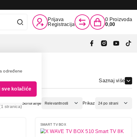
Prijava
0
Proizvoda
Registracija
0,00
va određene
Saznaj više
i sve kolačiće
Sortiranje
Prikaz
1 stranica)
SMART TV BOX