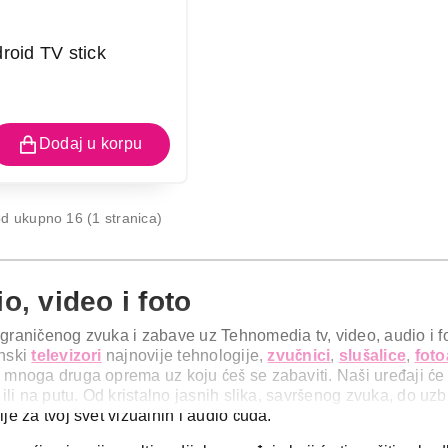
roid TV stick
d ukupno 16 (1 stranica)
o, video i foto
graničenog zvuka i zabave uz Tehnomedia tv, video, audio i fo
unski
televizori
najnovije tehnologije,
zvučnici
,
slušalice
,
foto
i mnoga druga oprema uz koju ćeš se zabaviti. Naši uređaji će 
i ili na putu. Od kristalno jasnih slika, savršenog zvuka, do uz
ije za tvoj svet vizualnih i audio čuda.