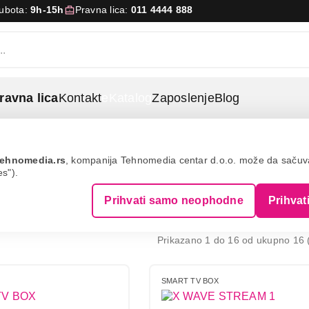
Subota:
9h-15h
Pravna lica:
011 4444 888
ravna lica
Kontakt
eKatalog
Zaposlenje
Blog
re
Smart tv box
ehnomedia.rs
, kompanija Tehnomedia centar d.o.o. može da saču
es").
V BOX
Prihvati samo neophodne
Prihvat
Prikazano 1 do 16 od ukupno 16 (
SMART TV BOX