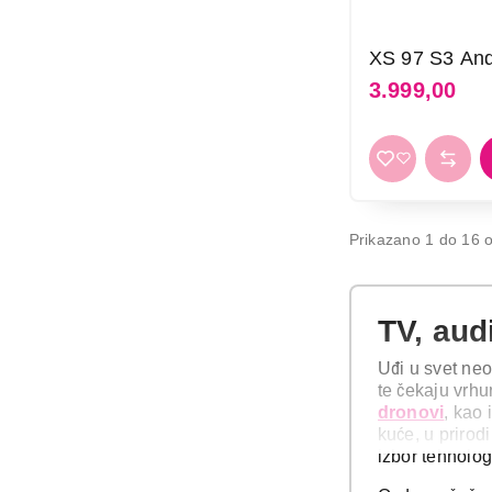
XS 97 S3 And
3.999,00
Prikazano 1 do 16 o
TV, audi
Uđi u svet neo
te čekaju vrh
dronovi
, kao 
kuće, u prirod
izbor tehnolog