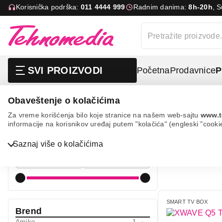
Korisnička podrška:
011 4444 999
Radnim danima:
8h-20h
, 
SVI PROIZVODI
Početna
Prodavnice
P
Obaveštenje o kolačićima
Tv, audio, video i foto
Dodatna oprema za televizo
Za vreme korišćenja bilo koje stranice na našem web-sajtu
www.t
informacije na korisnikov uređaj putem "kolačića" (engleski "cooki
SMART T
Cena
Bela tehnika
Saznaj više o kolačićima
Cena od
Cena do
TV, audio, video i foto
IT & Gaming
Mobilni telefoni i tableti
SMART TV BOX
Brend
Mali kućni aparati
Amiko
1