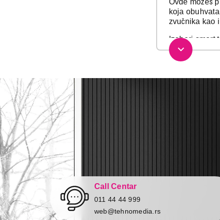
Ovde možeš pro
koja obuhvata 
zvučnika kao i
Izaberi smart 
Gledaj svoje o
Ponesi svoj f
trenutke našim
Bez obzira da 
Tehnomedia po
neizostavan sa
Pored toga u 
adaptere
i sv
Istraži našu r
svoj savršen u
akcijske cene 
Call Centar
izbora načina 
011 44 44 999
web@tehnomedia.rs