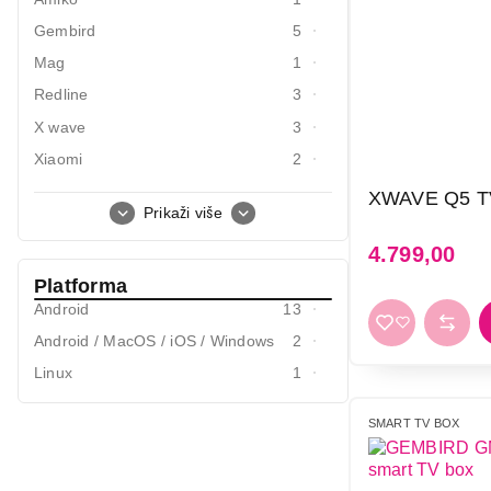
Mali kuhinjski aparati
Gembird
5
Mag
1
Grejanje i hlađenje
Redline
3
Nega tela, lepota i zdravlje
X wave
3
Sport i putovanje
Xiaomi
2
Xs
1
Sve za kuću i baštu
XWAVE Q5 T
Prikaži više
Vesa
4.799,00
Platforma
Android
13
Android / MacOS / iOS / Windows
2
Linux
1
SMART TV BOX