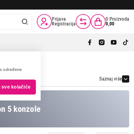
Prijava
0
Proizvoda
Registracija
0,00
va određene
Saznaj više
i sve kolačiće
on 5 konzole