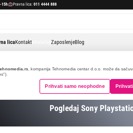
-15h
Pravna lica:
011 4444 888
na lica
Kontakt
eKatalog
Zaposlenje
Blog
ehnomedia.rs
, kompanija Tehnomedia centar d.o.o. može da saču
es").
ION
Prihvati samo neophodne
Prihvat
Pogledaj Sony Playstati