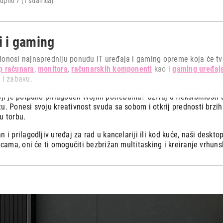
upno 7 (1 stranica)
i i gaming
onosi najnapredniju ponudu IT uređaja i gaming opreme koja će tvoj
p računara
,
monitora
,
računarskih komponenti
kao i
gaming uređaj
 i zabavu.
oji je potpuno prilagođen tvojim potrebama? Uživaj u fleksibilnosti 
u. Ponesi svoju kreativnost svuda sa sobom i otkrij prednosti brzih 
u torbu.
n i prilagodljiv uređaj za rad u kancelariji ili kod kuće, naši deskt
ticama, oni će ti omogućiti bezbrižan multitasking i kreiranje vrhuns
nar kombinuj sa kvalitetnim i pouzdanim monitorima iz naše široke 
a da li radiš, surfuješ po internetu, gledaš filmove ili igraš igrice.
 igara u virtuelnoj realnosti, gde te čekaju sjajne avanture i izazov
 vrhunske opreme koja će ti upotpuniti doživljaj.
ćeš naći i širok asortiman IT opreme. Od
štampača i skenera
koji ć