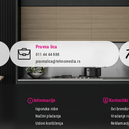
 za laptopove
,
punjača
, do
uređaja za skladištenje podataka
, mi 
oduktivnost, motivacija i zabava.
poseti Tehnomedia online shop ili najbližu prodavnicu i pronađi id
ehnologije i gaminga i iskusi nezaboravno iskustvo rada i zabave.
do 24 rate bez kamate. Za dodatni komfor poruči online, a mi ti dov
Pravna lica
011 44 44 888
pravnalica@tehnomedia.rs
Informacije
Korisnički
Isporuka robe
Svi brendo
Načini plaćanja
Vraćanje r
Uslovi korišćenja
Reklamacije