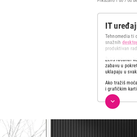
Prikazano 1 do 7 od uk
IT uređaj
Tehnomedia ti d
snažnih
deskto
produktivan rad
Želiš računar k
zabavu u pokret
uklapaju u svak
Ako tražiš moća
i grafičkim kar
Kvalitetan raču
slike, bez obzir
Zakorači u svet
odaberi neku od
U našoj ponudi 