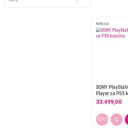
Mali kuhinjski aparati
Grejanje i hlađenje
KONZOLA
Nega tela, lepota i zdravlje
Sport i putovanje
Sve za kuću i baštu
Vesa
SONY PlayStati
Player za PS5 
33.499,00