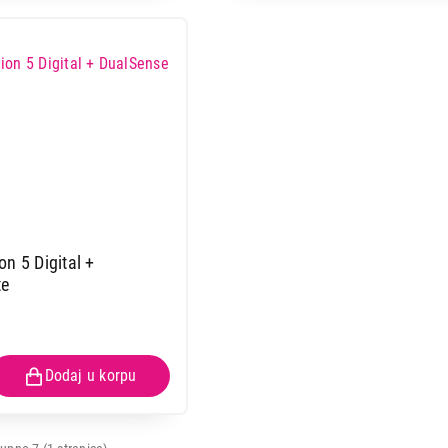
KONZOLE
SONY PlayStation Portal Remote P
konzolu
Proizvod je dodat u korpu.
Ukupno u korpi:
0,00
n 5 Digital +
te
Nastavi kupovinu
Završi