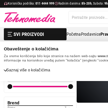
Korisnička podrška:
011 4444 999
Radnim danima:
8h-20h
, Subota:
9h
SVI PROIZVODI
Početna
Prodavnice
Prav
Obaveštenje o kolačićima
It & gaming
Konzole
Playstation
Za vreme korišćenja bilo koje stranice na našem web-sajtu
www.t
informacije na korisnikov uređaj putem "kolačića" (engleski "cooki
PLAYSTAT
Cena
Bela tehnika
Saznaj više o kolačićima
Cena od
Cena do
TV, audio, video i foto
IT & Gaming
Mobilni telefoni i tableti
Brend
Mali kućni aparati
Sony
7