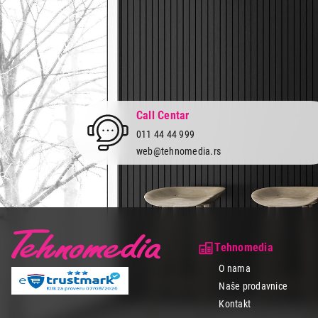
opreme
,
opreme
efikasnost i pr
Ne gubi vreme, 
svet savršene t
kao i plaćanje 
Call Centar
011 44 44 999
web@tehnomedia.rs
Tehnomedia
O nama
Naše prodavnice
Kontakt