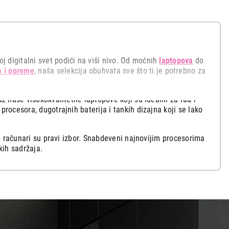
 digitalni svet podići na viši nivo. Od moćnih
laptopova
do
a i opreme
, naša selekcija obuhvata sve što ti je potrebno za
uz naše visokokvalitetne laptopove koji su idealni za rad i
procesora, dugotrajnih baterija i tankih dizajna koji se lako
op računari su pravi izbor. Snabdeveni najnovijim procesorima
kih sadržaja.
ponude koji donose vrhunsku rezoluciju i kristalno jasne
i uz naše konzole, a za u uživanje i udobnost tokom igranja
e ti olakšati štampanje i digitalizaciju dokumenata,
mrežne