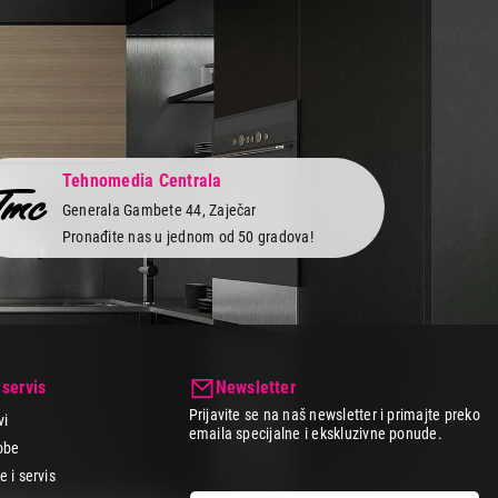
imamo rešenje da zadovoljimo sve tvoje potrebe - veća
ealan IT uređaj za svoje potrebe po akcijskim cenama. Uđi u
 Obezbedili smo odlične cene, svakodnevne akcije i popuste
ozimo brzo i sigurno na kućnu adresu bez skrivenih troškova.
Tehnomedia Centrala
Generala Gambete 44, Zaječar
Pronađite nas u jednom od 50 gradova!
 servis
Newsletter
Prijavite se na naš newsletter i primajte preko
vi
emaila specijalne i ekskluzivne ponude.
obe
 i servis