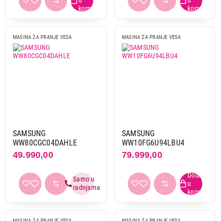
od 56 cm do 60 cm
72
MASINA ZA PRANJE VESA
MASINA ZA PRANJE VESA
Boja
bela
221
crna
7
ostale boje
1
siva
6
srebrna
1
SAMSUNG
SAMSUNG
Inverter motor
WW80CGC04DAHLE
WW10FG6U94LBU4
da
208
49.990,00
79.999,00
Wi-fi povezivanje
da
74
Širina
MASINA ZA PRANJE VESA
MASINA ZA PRANJE VESA