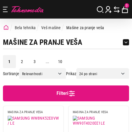
0
Bela tehnika
Veš mašine
Mašine za pranje veša
MAŠINE ZA PRANJE VEŠA
1
2
3
...
10
Sortiranje
Prikaz
Cena
Cena od
Cena do
Filteri
MASINA ZA PRANJE VESA
MASINA ZA PRANJE VESA
Podgrupa
Mašine sa prednjim punjenjem