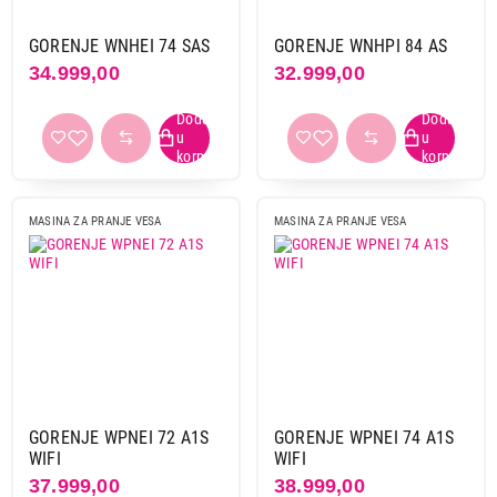
GORENJE WNHEI 74 SAS
GORENJE WNHPI 84 AS
34.999,00
32.999,00
44.999,00
MAŠINE ZA PRANJE VEŠA
MASINA ZA PRANJE VESA
MASINA ZA PRANJE VESA
SAMSUNG WW8NK52E0VW/LE
Proizvod je dodat u korpu.
Ukupno u korpi:
0,00
Nastavi kupovinu
GORENJE WPNEI 72 A1S
GORENJE WPNEI 74 A1S
WIFI
WIFI
Završi kupovinu
37.999,00
38.999,00