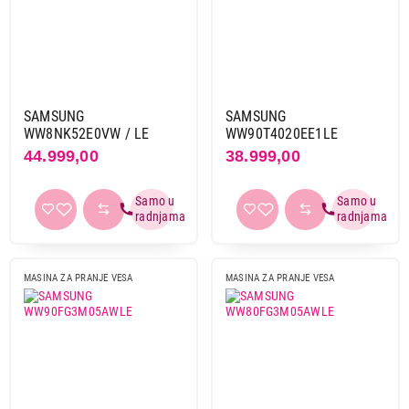
Mašine sa punjenjem odozgo
Brend
Aeg
10
Beko
36
SAMSUNG
SAMSUNG
Bosch
9
WW8NK52E0VW / LE
WW90T4020EE1LE
44.999,00
38.999,00
Candy
26
Daewoo
1
Electrolux
15
Gorenje
19
Haier
16
Hisense
7
MASINA ZA PRANJE VESA
MASINA ZA PRANJE VESA
Indesit
11
Koncar
5
LG
10
Midea
2
Miele
12