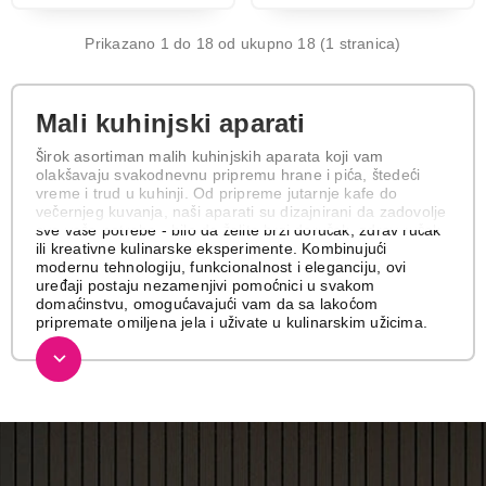
Prikazano 1 do 18 od ukupno 18 (1 stranica)
Mali kuhinjski aparati
Širok asortiman malih kuhinjskih aparata koji vam
olakšavaju svakodnevnu pripremu hrane i pića, štedeći
vreme i trud u kuhinji. Od pripreme jutarnje kafe do
večernjeg kuvanja, naši aparati su dizajnirani da zadovolje
sve vaše potrebe - bilo da želite brzi doručak, zdrav ručak
ili kreativne kulinarske eksperimente. Kombinujući
modernu tehnologiju, funkcionalnost i eleganciju, ovi
uređaji postaju nezamenjivi pomoćnici u svakom
domaćinstvu, omogućavajući vam da sa lakoćom
pripremate omiljena jela i uživate u kulinarskim užicima.
Aparati za espresso kafu
Profesionalni aparati za espresso kafu koji vam
omogućavaju pripremu autentičnog italijanskog espressa,
kapućina i drugih kafenih specijaliteta u vašem domu. Sa
snažnim pumpama, preciznom kontrolom temperature i
mlečnim penilom, garantuju vrhunski kvalitet i aromu vaše