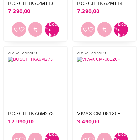
BOSCH TKA2M113
BOSCH TKA2M114
1100 w
1
7.390,00
7.390,00
120 w
1
1200 w
2
2000 w
3
650 w
1
800 w
2
APARAT ZA KAFU
APARAT ZA KAFU
950 w
2
Boja
Bež
1
bela
3
crna
6
crvena
1
inox
4
BOSCH TKA6M273
VIVAX CM-08126F
inox-crna
1
12.990,00
3.490,00
ostale boje
2