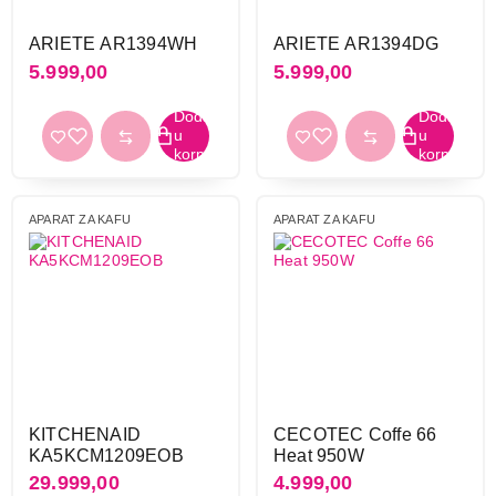
6.390,00
ARIETE AR1394WH
ARIETE AR1394DG
APARATI ZA KAFU
5.999,00
5.999,00
BEKO CFM 7353 I
Proizvod je dodat u korpu.
Ukupno u korpi:
0,00
APARAT ZA KAFU
APARAT ZA KAFU
Nastavi kupovinu
Završi kupovinu
KITCHENAID
CECOTEC Coffe 66
KA5KCM1209EOB
Heat 950W
29.999,00
4.999,00