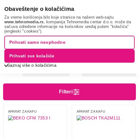
0
Obaveštenje o kolačićima
Za vreme korišćenja bilo koje stranice na našem web-sajtu
www.tehnomedia.rs
, kompanija Tehnomedia centar d.o.o. može da
sačuva određene informacije na korisnikov uređaj putem "kolačića"
Mali kuhinjski aparati
Aparati za kafu
Aparati za filter
(engleski "cookies").
kafu
Prihvati samo neophodne
APARATI ZA FILTER KAFU
Prihvati sve kolačiće
Saznaj više o kolačićima
Sortiranje
Prikaz
Filteri
Cena
Cena od
Cena do
APARAT ZA KAFU
APARAT ZA KAFU
Brend